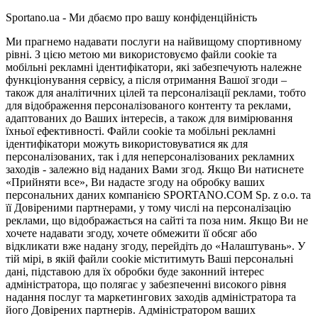
Sportano.ua - Ми дбаємо про вашу конфіденційність
Ми прагнемо надавати послуги на найвищому спортивному
рівні. З цією метою ми використовуємо файли cookie та
мобільні рекламні ідентифікатори, які забезпечують належне
функціонування сервісу, а після отримання Вашої згоди –
також для аналітичних цілей та персоналізації реклами, тобто
для відображення персоналізованого контенту та реклами,
адаптованих до Ваших інтересів, а також для вимірювання
їхньої ефективності. Файли cookie та мобільні рекламні
ідентифікатори можуть використовуватися як для
персоналізованих, так і для неперсоналізованих рекламних
заходів - залежно від наданих Вами згод. Якщо Ви натиснете
«Прийняти все», Ви надасте згоду на обробку ваших
персональних даних компанією SPORTANO.COM Sp. z o.o. та
її Довіреними партнерами, у тому числі на персоналізацію
реклами, що відображається на сайті та поза ним. Якщо Ви не
хочете надавати згоду, хочете обмежити її обсяг або
відкликати вже надану згоду, перейдіть до «Налаштувань». У
тій мірі, в якій файли cookie міститимуть Ваші персональні
дані, підставою для їх обробки буде законний інтерес
адміністратора, що полягає у забезпеченні високого рівня
надання послуг та маркетингових заходів адміністратора та
його Довірених партнерів. Адміністратором ваших