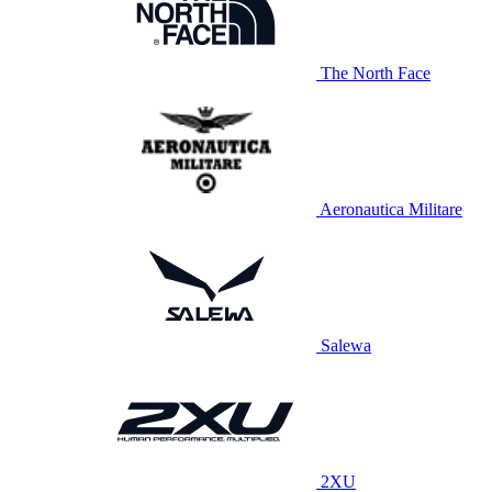
The North Face
Aeronautica Militare
Salewa
2XU