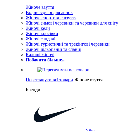
Жіноче взуття
Водне взуття для жінок
Жіноче спортивне взуття
Жіночі зимові черевики та черевики для снігу
Жіночі кеди
Жіночі кросівки
Жіночі сандалі
Жіночі туристичні та трекінгові черевики
Жіночі шльопанці та сланці
Калоші жіночі
Побачити більше...
Переглянути всі товари
Жіноче взуття
Бренди
Nike