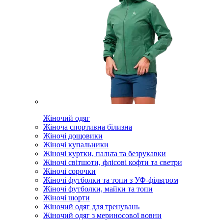
Жіночий одяг
Жіноча спортивна білизна
Жіночі дощовики
Жіночі купальники
Жіночі куртки, пальта та безрукавки
Жіночі світшоти, флісові кофти та светри
Жіночі сорочки
Жіночі футболки та топи з УФ-фільтром
Жіночі футболки, майки та топи
Жіночі шорти
Жіночий одяг для тренувань
Жіночий одяг з мериносової вовни