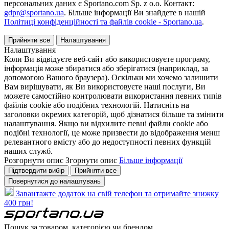
персональних даних є Sportano.com Sp. z o.o. Контакт:
gdpr@sportano.ua
. Більше інформації Ви знайдете в нашій
Політиці конфіденційності та файлів cookie - Sportano.ua
.
Прийняти все
Налаштування
Налаштування
Коли Ви відвідуєте веб-сайт або використовуєте програму,
інформація може збиратися або зберігатися (наприклад, за
допомогою Вашого браузера). Оскільки ми хочемо залишити
Вам вирішувати, як Ви використовуєте наші послуги, Ви
можете самостійно контролювати використання певних типів
файлів cookie або подібних технологій. Натисніть на
заголовки окремих категорій, щоб дізнатися більше та змінити
налаштування. Якщо ви відхилите певні файли cookie або
подібні технології, це може призвести до відображення менш
релевантного вмісту або до недоступності певних функцій
наших служб.
Розгорнути опис
Згорнути опис
Більше інформації
Підтвердити вибір
Прийняти все
Повернутися до налаштувань
Завантажте додаток на свій телефон та отримайте знижку
400 грн!
Пошук за товаром, категорією чи брендом