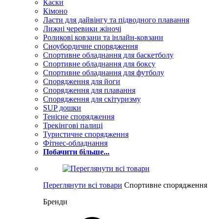
Каски
Кімоно
Ласти для дайвінгу та підводного плавання
Лижні черевики жіночі
Роликові ковзани та інлайн-ковзани
Сноубордичне спорядження
Спортивне обладнання для баскетболу
Спортивне обладнання для боксу
Спортивне обладнання для футболу
Спорядження для йоги
Спорядження для плавання
Спорядження для скітуризму
SUP дошки
Тенісне спорядження
Трекінгові палиці
Туристичне спорядження
Фітнес-обладнання
Побачити більше...
Переглянути всі товари
Спортивне спорядження
Бренди