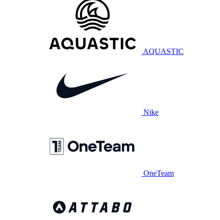
AQUASTIC
Nike
OneTeam