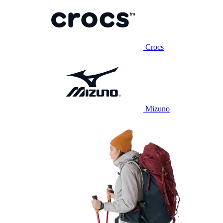
Crocs
Mizuno