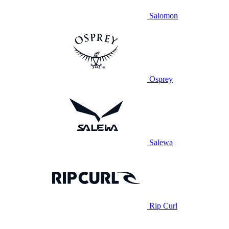
Salomon
Osprey
Salewa
Rip Curl