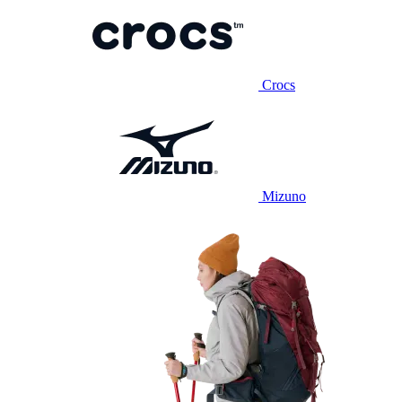
Crocs
Mizuno