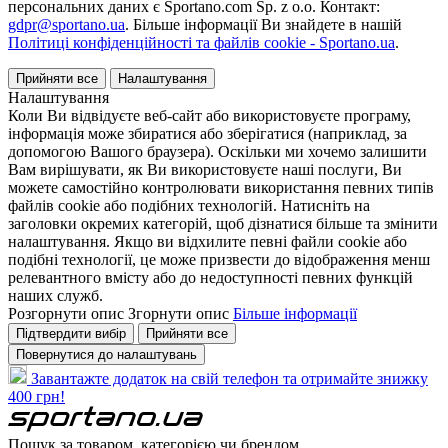
персональних даних є Sportano.com Sp. z o.o. Контакт:
gdpr@sportano.ua
. Більше інформації Ви знайдете в нашій
Політиці конфіденційності та файлів cookie - Sportano.ua
.
Прийняти все
Налаштування
Налаштування
Коли Ви відвідуєте веб-сайт або використовуєте програму,
інформація може збиратися або зберігатися (наприклад, за
допомогою Вашого браузера). Оскільки ми хочемо залишити
Вам вирішувати, як Ви використовуєте наші послуги, Ви
можете самостійно контролювати використання певних типів
файлів cookie або подібних технологій. Натисніть на
заголовки окремих категорій, щоб дізнатися більше та змінити
налаштування. Якщо ви відхилите певні файли cookie або
подібні технології, це може призвести до відображення менш
релевантного вмісту або до недоступності певних функцій
наших служб.
Розгорнути опис
Згорнути опис
Більше інформації
Підтвердити вибір
Прийняти все
Повернутися до налаштувань
Завантажте додаток на свій телефон та отримайте знижку
400 грн!
Пошук за товаром, категорією чи брендом