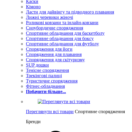
Каски
Кімоно
Ласти для дайвінгу та підводного плавання
Лижні черевики жіночі
Роликові ковзани та інлайн-ковзани
Сноубордичне спорядження
Спортивне обладнання для баскетболу
Спортивне обладнання для боксу
Спортивне обладнання для футболу
Спорядження для йоги
Спорядження для плавання
Спорядження для скітуризму
SUP дошки
Тенісне спорядження
Трекінгові палиці
Туристичне спорядження
Фітнес-обладнання
Побачити більше...
Переглянути всі товари
Спортивне спорядження
Бренди