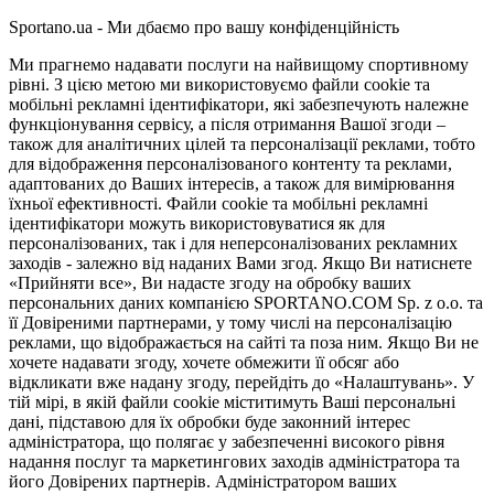
Sportano.ua - Ми дбаємо про вашу конфіденційність
Ми прагнемо надавати послуги на найвищому спортивному
рівні. З цією метою ми використовуємо файли cookie та
мобільні рекламні ідентифікатори, які забезпечують належне
функціонування сервісу, а після отримання Вашої згоди –
також для аналітичних цілей та персоналізації реклами, тобто
для відображення персоналізованого контенту та реклами,
адаптованих до Ваших інтересів, а також для вимірювання
їхньої ефективності. Файли cookie та мобільні рекламні
ідентифікатори можуть використовуватися як для
персоналізованих, так і для неперсоналізованих рекламних
заходів - залежно від наданих Вами згод. Якщо Ви натиснете
«Прийняти все», Ви надасте згоду на обробку ваших
персональних даних компанією SPORTANO.COM Sp. z o.o. та
її Довіреними партнерами, у тому числі на персоналізацію
реклами, що відображається на сайті та поза ним. Якщо Ви не
хочете надавати згоду, хочете обмежити її обсяг або
відкликати вже надану згоду, перейдіть до «Налаштувань». У
тій мірі, в якій файли cookie міститимуть Ваші персональні
дані, підставою для їх обробки буде законний інтерес
адміністратора, що полягає у забезпеченні високого рівня
надання послуг та маркетингових заходів адміністратора та
його Довірених партнерів. Адміністратором ваших