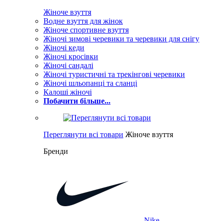
Жіноче взуття
Водне взуття для жінок
Жіноче спортивне взуття
Жіночі зимові черевики та черевики для снігу
Жіночі кеди
Жіночі кросівки
Жіночі сандалі
Жіночі туристичні та трекінгові черевики
Жіночі шльопанці та сланці
Калоші жіночі
Побачити більше...
Переглянути всі товари
Жіноче взуття
Бренди
Nike