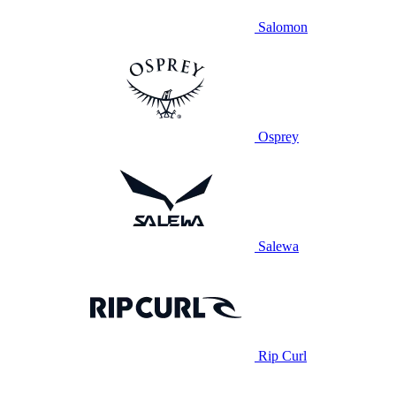
Salomon
Osprey
Salewa
Rip Curl