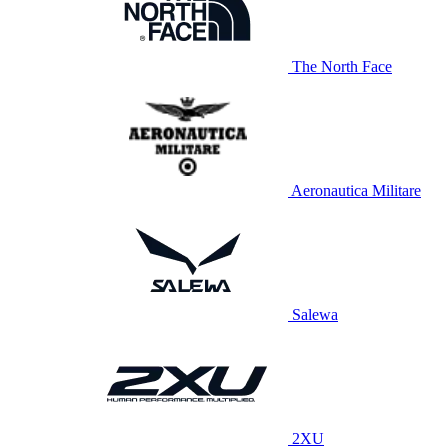
The North Face
Aeronautica Militare
Salewa
2XU