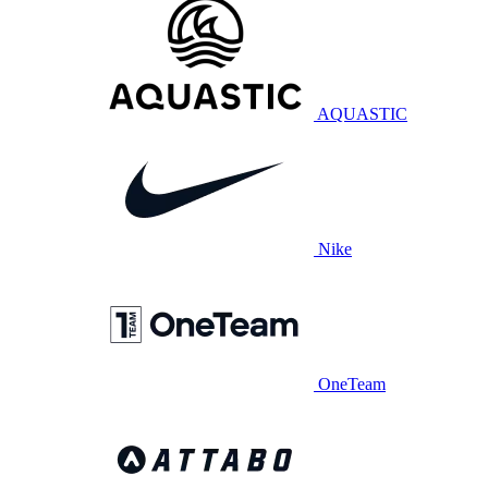
AQUASTIC
Nike
OneTeam