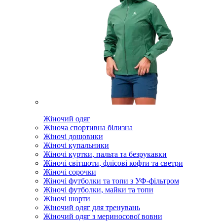
Жіночий одяг
Жіноча спортивна білизна
Жіночі дощовики
Жіночі купальники
Жіночі куртки, пальта та безрукавки
Жіночі світшоти, флісові кофти та светри
Жіночі сорочки
Жіночі футболки та топи з УФ-фільтром
Жіночі футболки, майки та топи
Жіночі шорти
Жіночий одяг для тренувань
Жіночий одяг з мериносової вовни