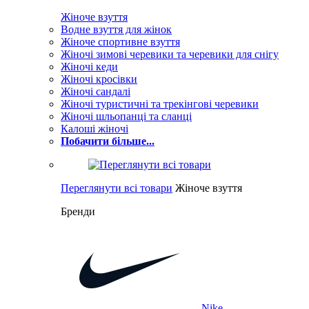
Жіноче взуття
Водне взуття для жінок
Жіноче спортивне взуття
Жіночі зимові черевики та черевики для снігу
Жіночі кеди
Жіночі кросівки
Жіночі сандалі
Жіночі туристичні та трекінгові черевики
Жіночі шльопанці та сланці
Калоші жіночі
Побачити більше...
Переглянути всі товари
Жіноче взуття
Бренди
Nike