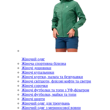
Жіночий одяг
Жіноча спортивна білизна
Жіночі дощовики
Жіночі купальники
Жіночі куртки, пальта та безрукавки
Жіночі світшоти, флісові кофти та светри
Жіночі сорочки
Жіночі футболки та топи з УФ-фільтром
Жіночі футболки, майки та топи
Жіночі шорти
Жіночий одяг для тренувань
Жіночий одяг з мериносової вовни