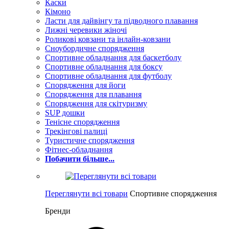
Каски
Кімоно
Ласти для дайвінгу та підводного плавання
Лижні черевики жіночі
Роликові ковзани та інлайн-ковзани
Сноубордичне спорядження
Спортивне обладнання для баскетболу
Спортивне обладнання для боксу
Спортивне обладнання для футболу
Спорядження для йоги
Спорядження для плавання
Спорядження для скітуризму
SUP дошки
Тенісне спорядження
Трекінгові палиці
Туристичне спорядження
Фітнес-обладнання
Побачити більше...
Переглянути всі товари
Спортивне спорядження
Бренди