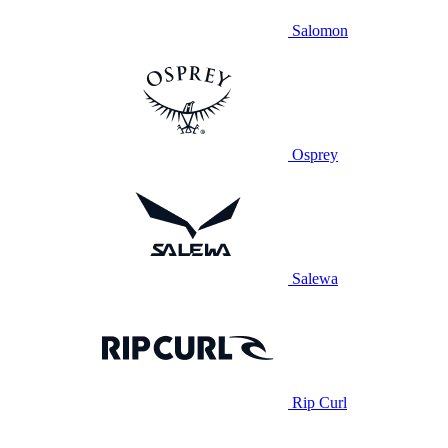
Salomon
Osprey
Salewa
Rip Curl