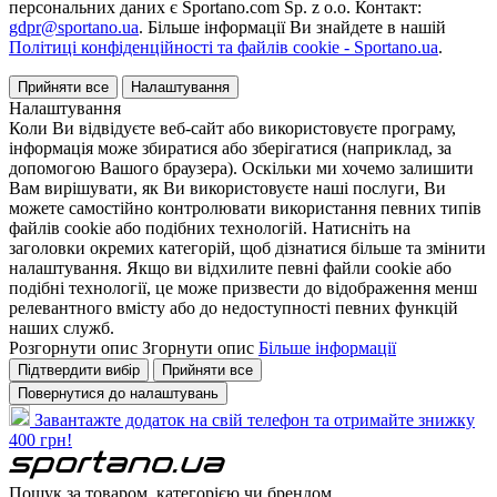
персональних даних є Sportano.com Sp. z o.o. Контакт:
gdpr@sportano.ua
. Більше інформації Ви знайдете в нашій
Політиці конфіденційності та файлів cookie - Sportano.ua
.
Прийняти все
Налаштування
Налаштування
Коли Ви відвідуєте веб-сайт або використовуєте програму,
інформація може збиратися або зберігатися (наприклад, за
допомогою Вашого браузера). Оскільки ми хочемо залишити
Вам вирішувати, як Ви використовуєте наші послуги, Ви
можете самостійно контролювати використання певних типів
файлів cookie або подібних технологій. Натисніть на
заголовки окремих категорій, щоб дізнатися більше та змінити
налаштування. Якщо ви відхилите певні файли cookie або
подібні технології, це може призвести до відображення менш
релевантного вмісту або до недоступності певних функцій
наших служб.
Розгорнути опис
Згорнути опис
Більше інформації
Підтвердити вибір
Прийняти все
Повернутися до налаштувань
Завантажте додаток на свій телефон та отримайте знижку
400 грн!
Пошук за товаром, категорією чи брендом