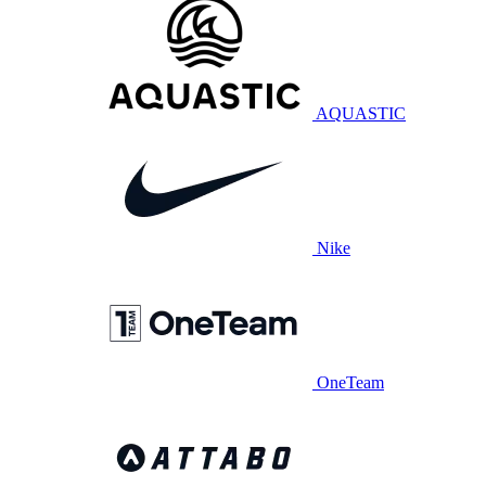
AQUASTIC
Nike
OneTeam