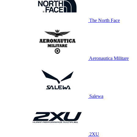
The North Face
Aeronautica Militare
Salewa
2XU