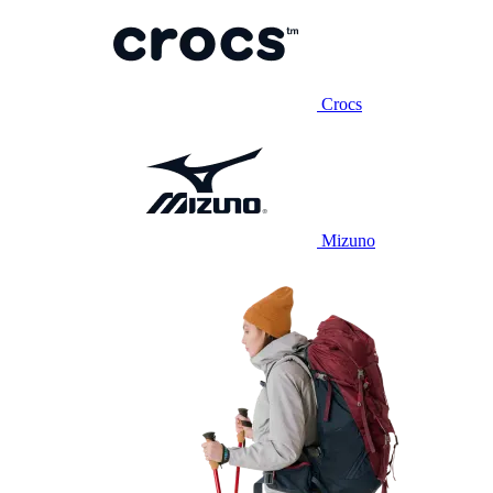
Crocs
Mizuno