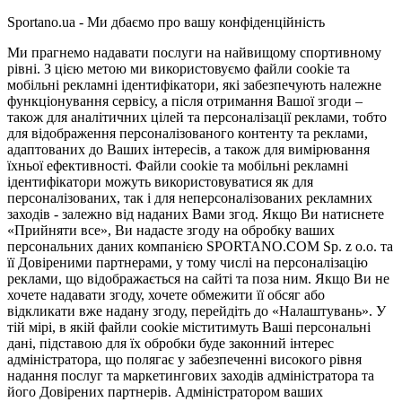
Sportano.ua - Ми дбаємо про вашу конфіденційність
Ми прагнемо надавати послуги на найвищому спортивному
рівні. З цією метою ми використовуємо файли cookie та
мобільні рекламні ідентифікатори, які забезпечують належне
функціонування сервісу, а після отримання Вашої згоди –
також для аналітичних цілей та персоналізації реклами, тобто
для відображення персоналізованого контенту та реклами,
адаптованих до Ваших інтересів, а також для вимірювання
їхньої ефективності. Файли cookie та мобільні рекламні
ідентифікатори можуть використовуватися як для
персоналізованих, так і для неперсоналізованих рекламних
заходів - залежно від наданих Вами згод. Якщо Ви натиснете
«Прийняти все», Ви надасте згоду на обробку ваших
персональних даних компанією SPORTANO.COM Sp. z o.o. та
її Довіреними партнерами, у тому числі на персоналізацію
реклами, що відображається на сайті та поза ним. Якщо Ви не
хочете надавати згоду, хочете обмежити її обсяг або
відкликати вже надану згоду, перейдіть до «Налаштувань». У
тій мірі, в якій файли cookie міститимуть Ваші персональні
дані, підставою для їх обробки буде законний інтерес
адміністратора, що полягає у забезпеченні високого рівня
надання послуг та маркетингових заходів адміністратора та
його Довірених партнерів. Адміністратором ваших