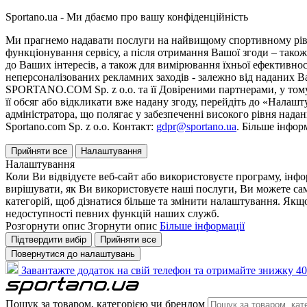
Sportano.ua - Ми дбаємо про вашу конфіденційність
Ми прагнемо надавати послуги на найвищому спортивному рівні
функціонування сервісу, а після отримання Вашої згоди – також
до Ваших інтересів, а також для вимірювання їхньої ефективнос
неперсоналізованих рекламних заходів - залежно від наданих 
SPORTANO.COM Sp. z o.o. та її Довіреними партнерами, у тому 
її обсяг або відкликати вже надану згоду, перейдіть до «Налашт
адміністратора, що полягає у забезпеченні високого рівня нада
Sportano.com Sp. z o.o. Контакт:
gdpr@sportano.ua
. Більше інфор
Прийняти все
Налаштування
Налаштування
Коли Ви відвідуєте веб-сайт або використовуєте програму, інф
вирішувати, як Ви використовуєте наші послуги, Ви можете са
категорій, щоб дізнатися більше та змінити налаштування. Якщо
недоступності певних функцій наших служб.
Розгорнути опис
Згорнути опис
Більше інформації
Підтвердити вибір
Прийняти все
Повернутися до налаштувань
Завантажте додаток на свій телефон та отримайте знижку 40
Пошук за товаром, категорією чи брендом