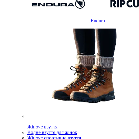
Endura
Жіноче взуття
Водне взуття для жінок
Жіноче спортивне взуття