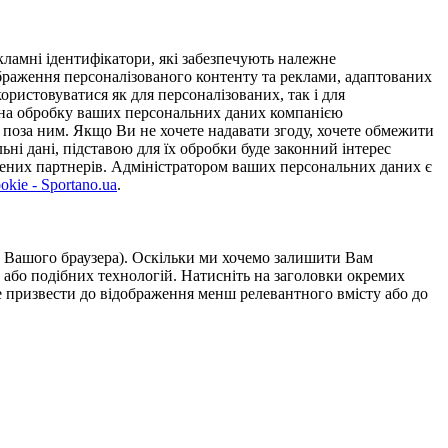
ламні ідентифікатори, які забезпечують належне
дображення персоналізованого контенту та реклами, адаптованих
ористовуватися як для персоналізованих, так і для
у на обробку ваших персональних даних компанією
 поза ним. Якщо Ви не хочете надавати згоду, хочете обмежити
ьні дані, підставою для їх обробки буде законний інтерес
ірених партнерів. Адміністратором ваших персональних даних є
kie - Sportano.ua
.
ою Вашого браузера). Оскільки ми хочемо залишити Вам
 або подібних технологій. Натисніть на заголовки окремих
же призвести до відображення менш релевантного вмісту або до