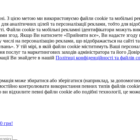
. З цією метою ми використовуємо файли cookie та мобільні рек
 для аналітичних цілей та персоналізації реклами, тобто для ві
ті. Файли cookie та мобільні рекламні ідентифікатори можуть вик
Вами згод. Якщо Ви натиснете «Прийняти все», Ви надасте згод
числі на персоналізацію реклами, що відображається на сайті та
увань». У тій мірі, в якій файли cookie міститимуть Ваші персонал
ння послуг та маркетингових заходів адміністратора та його Дов
мації Ви знайдете в нашій
Політиці конфіденційності та файлів coo
ормація може збиратися або зберігатися (наприклад, за допомог
мостійно контролювати використання певних типів файлів cookie
 ви відхилите певні файли cookie або подібні технології, це мо
0 грн!