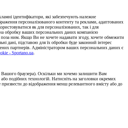
ламні ідентифікатори, які забезпечують належне
дображення персоналізованого контенту та реклами, адаптованих
ористовуватися як для персоналізованих, так і для
у на обробку ваших персональних даних компанією
 поза ним. Якщо Ви не хочете надавати згоду, хочете обмежити
ьні дані, підставою для їх обробки буде законний інтерес
ірених партнерів. Адміністратором ваших персональних даних є
kie - Sportano.ua
.
ою Вашого браузера). Оскільки ми хочемо залишити Вам
 або подібних технологій. Натисніть на заголовки окремих
же призвести до відображення менш релевантного вмісту або до