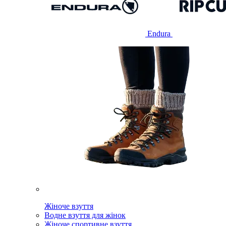
Endura
Жіноче взуття
Водне взуття для жінок
Жіноче спортивне взуття