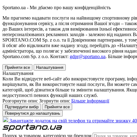
Sportano.ua - Ми дбаємо про вашу конфіденційність
Ми прагнемо надавати послуги на найвищому спортивному рівні
функціонування сервісу, а після отримання Вашої згоди – також
до Ваших інтересів, а також для вимірювання їхньої ефективнос
неперсоналізованих рекламних заходів - залежно від наданих 
SPORTANO.COM Sp. z o.o. та її Довіреними партнерами, у тому 
її обсяг або відкликати вже надану згоду, перейдіть до «Налашт
адміністратора, що полягає у забезпеченні високого рівня нада
Sportano.com Sp. z o.o. Контакт:
gdpr@sportano.ua
. Більше інфор
Прийняти все
Налаштування
Налаштування
Коли Ви відвідуєте веб-сайт або використовуєте програму, інф
вирішувати, як Ви використовуєте наші послуги, Ви можете са
категорій, щоб дізнатися більше та змінити налаштування. Якщо
недоступності певних функцій наших служб.
Розгорнути опис
Згорнути опис
Більше інформації
Підтвердити вибір
Прийняти все
Повернутися до налаштувань
Завантажте додаток на свій телефон та отримайте знижку 40
Пошук за товаром, категорією чи брендом