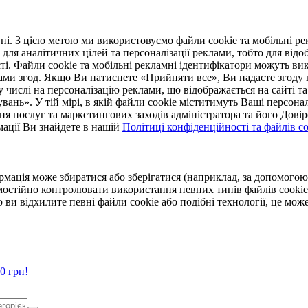
. З цією метою ми використовуємо файли cookie та мобільні рек
 для аналітичних цілей та персоналізації реклами, тобто для ві
ті. Файли cookie та мобільні рекламні ідентифікатори можуть вик
Вами згод. Якщо Ви натиснете «Прийняти все», Ви надасте згод
числі на персоналізацію реклами, що відображається на сайті та
увань». У тій мірі, в якій файли cookie міститимуть Ваші персонал
ння послуг та маркетингових заходів адміністратора та його Дов
мації Ви знайдете в нашій
Політиці конфіденційності та файлів coo
ормація може збиратися або зберігатися (наприклад, за допомог
мостійно контролювати використання певних типів файлів cookie
 ви відхилите певні файли cookie або подібні технології, це мо
0 грн!