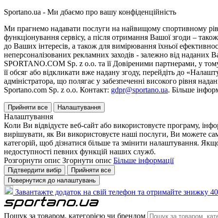
Sportano.ua - Ми дбаємо про вашу конфіденційність
Ми прагнемо надавати послуги на найвищому спортивному рівні
функціонування сервісу, а після отримання Вашої згоди – також
до Ваших інтересів, а також для вимірювання їхньої ефективнос
неперсоналізованих рекламних заходів - залежно від наданих 
SPORTANO.COM Sp. z o.o. та її Довіреними партнерами, у тому 
її обсяг або відкликати вже надану згоду, перейдіть до «Налашт
адміністратора, що полягає у забезпеченні високого рівня нада
Sportano.com Sp. z o.o. Контакт:
gdpr@sportano.ua
. Більше інфор
Прийняти все
Налаштування
Налаштування
Коли Ви відвідуєте веб-сайт або використовуєте програму, інф
вирішувати, як Ви використовуєте наші послуги, Ви можете са
категорій, щоб дізнатися більше та змінити налаштування. Якщо
недоступності певних функцій наших служб.
Розгорнути опис
Згорнути опис
Більше інформації
Підтвердити вибір
Прийняти все
Повернутися до налаштувань
Завантажте додаток на свій телефон та отримайте знижку 40
Пошук за товаром, категорією чи брендом