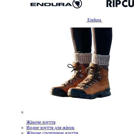
Endura
Жіноче взуття
Водне взуття для жінок
Жіноче спортивне взуття