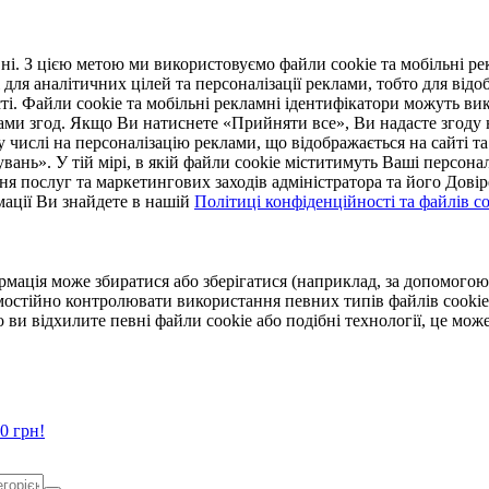
. З цією метою ми використовуємо файли cookie та мобільні рек
 для аналітичних цілей та персоналізації реклами, тобто для ві
ті. Файли cookie та мобільні рекламні ідентифікатори можуть вик
Вами згод. Якщо Ви натиснете «Прийняти все», Ви надасте згод
числі на персоналізацію реклами, що відображається на сайті та
увань». У тій мірі, в якій файли cookie міститимуть Ваші персонал
ння послуг та маркетингових заходів адміністратора та його Дов
мації Ви знайдете в нашій
Політиці конфіденційності та файлів coo
ормація може збиратися або зберігатися (наприклад, за допомог
мостійно контролювати використання певних типів файлів cookie
 ви відхилите певні файли cookie або подібні технології, це мо
0 грн!