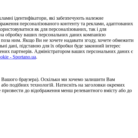
ламні ідентифікатори, які забезпечують належне
дображення персоналізованого контенту та реклами, адаптованих
ористовуватися як для персоналізованих, так і для
у на обробку ваших персональних даних компанією
 поза ним. Якщо Ви не хочете надавати згоду, хочете обмежити
ьні дані, підставою для їх обробки буде законний інтерес
ірених партнерів. Адміністратором ваших персональних даних є
kie - Sportano.ua
.
ою Вашого браузера). Оскільки ми хочемо залишити Вам
 або подібних технологій. Натисніть на заголовки окремих
же призвести до відображення менш релевантного вмісту або до