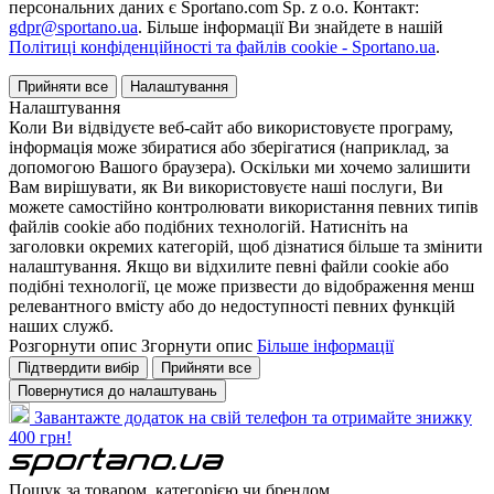
персональних даних є Sportano.com Sp. z o.o. Контакт:
gdpr@sportano.ua
. Більше інформації Ви знайдете в нашій
Політиці конфіденційності та файлів cookie - Sportano.ua
.
Прийняти все
Налаштування
Налаштування
Коли Ви відвідуєте веб-сайт або використовуєте програму,
інформація може збиратися або зберігатися (наприклад, за
допомогою Вашого браузера). Оскільки ми хочемо залишити
Вам вирішувати, як Ви використовуєте наші послуги, Ви
можете самостійно контролювати використання певних типів
файлів cookie або подібних технологій. Натисніть на
заголовки окремих категорій, щоб дізнатися більше та змінити
налаштування. Якщо ви відхилите певні файли cookie або
подібні технології, це може призвести до відображення менш
релевантного вмісту або до недоступності певних функцій
наших служб.
Розгорнути опис
Згорнути опис
Більше інформації
Підтвердити вибір
Прийняти все
Повернутися до налаштувань
Завантажте додаток на свій телефон та отримайте знижку
400 грн!
Пошук за товаром, категорією чи брендом