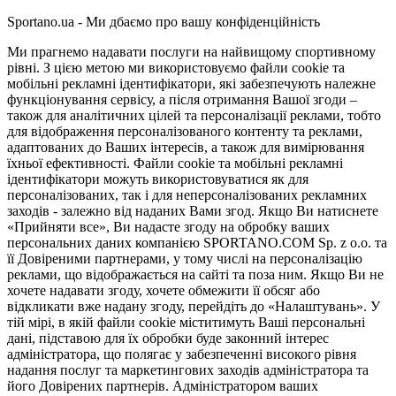
Sportano.ua - Ми дбаємо про вашу конфіденційність
Ми прагнемо надавати послуги на найвищому спортивному
рівні. З цією метою ми використовуємо файли cookie та
мобільні рекламні ідентифікатори, які забезпечують належне
функціонування сервісу, а після отримання Вашої згоди –
також для аналітичних цілей та персоналізації реклами, тобто
для відображення персоналізованого контенту та реклами,
адаптованих до Ваших інтересів, а також для вимірювання
їхньої ефективності. Файли cookie та мобільні рекламні
ідентифікатори можуть використовуватися як для
персоналізованих, так і для неперсоналізованих рекламних
заходів - залежно від наданих Вами згод. Якщо Ви натиснете
«Прийняти все», Ви надасте згоду на обробку ваших
персональних даних компанією SPORTANO.COM Sp. z o.o. та
її Довіреними партнерами, у тому числі на персоналізацію
реклами, що відображається на сайті та поза ним. Якщо Ви не
хочете надавати згоду, хочете обмежити її обсяг або
відкликати вже надану згоду, перейдіть до «Налаштувань». У
тій мірі, в якій файли cookie міститимуть Ваші персональні
дані, підставою для їх обробки буде законний інтерес
адміністратора, що полягає у забезпеченні високого рівня
надання послуг та маркетингових заходів адміністратора та
його Довірених партнерів. Адміністратором ваших