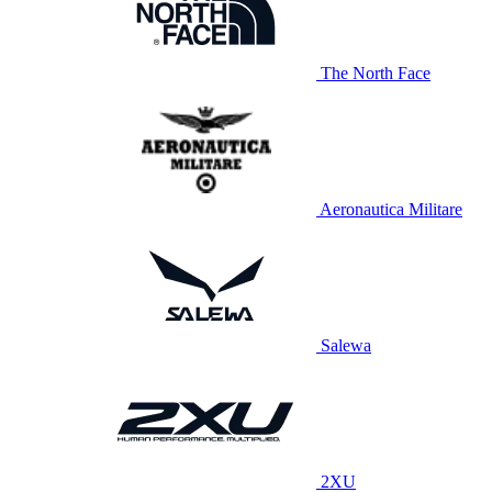
The North Face
Aeronautica Militare
Salewa
2XU