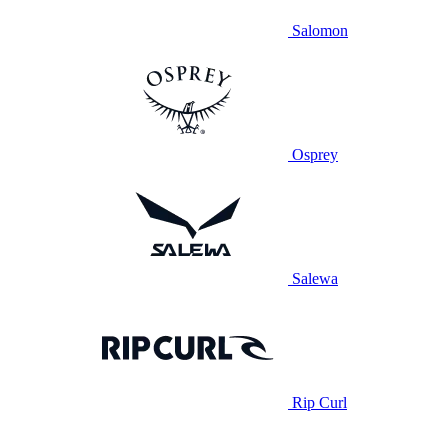
Salomon
Osprey
Salewa
Rip Curl