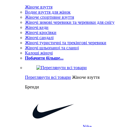
Жіноче взуття
Водне взуття для жінок
Жіноче спортивне взуття
Жіночі зимові черевики та черевики для снігу
Жіночі кеди
Жіночі кросівки
Жіночі сандалі
Жіночі туристичні та трекінгові черевики
Жіночі шльопанці та сланці
Калоші жіночі
Побачити більше...
Переглянути всі товари
Жіноче взуття
Бренди
Nike