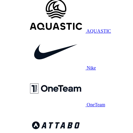
AQUASTIC
Nike
OneTeam