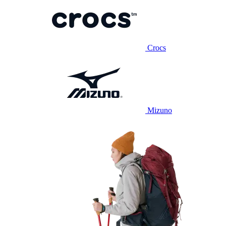
Crocs
Mizuno