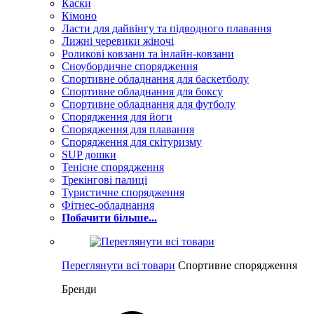
Каски
Кімоно
Ласти для дайвінгу та підводного плавання
Лижні черевики жіночі
Роликові ковзани та інлайн-ковзани
Сноубордичне спорядження
Спортивне обладнання для баскетболу
Спортивне обладнання для боксу
Спортивне обладнання для футболу
Спорядження для йоги
Спорядження для плавання
Спорядження для скітуризму
SUP дошки
Тенісне спорядження
Трекінгові палиці
Туристичне спорядження
Фітнес-обладнання
Побачити більше...
Переглянути всі товари
Спортивне спорядження
Бренди