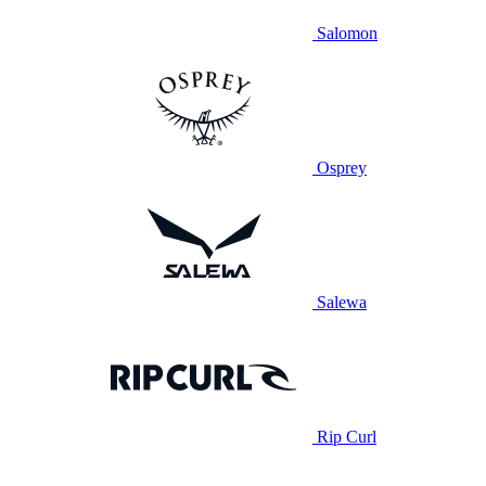
Salomon
Osprey
Salewa
Rip Curl