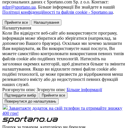
персональних даних є Sportano.com Sp. z o.o. Контакт:
gdpr@sportano.ua
. Більше інформації Ви знайдете в нашій
Політиці конфіденційності та файлів cookie - Sportano.ua
.
Прийняти все
Налаштування
Налаштування
Коли Ви відвідуєте веб-сайт або використовуєте програму,
інформація може збиратися або зберігатися (наприклад, за
допомогою Вашого браузера). Оскільки ми хочемо залишити
Вам вирішувати, як Ви використовуєте наші послуги, Ви
можете самостійно контролювати використання певних типів
файлів cookie або подібних технологій. Натисніть на
заголовки окремих категорій, щоб дізнатися більше та змінити
налаштування. Якщо ви відхилите певні файли cookie або
подібні технології, це може призвести до відображення менш
релевантного вмісту або до недоступності певних функцій
наших служб.
Розгорнути опис
Згорнути опис
Більше інформації
Підтвердити вибір
Прийняти все
Повернутися до налаштувань
Завантажте додаток на свій телефон та отримайте знижку
400 грн!
Пошук за товаром, категорією чи брендом