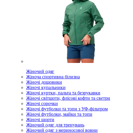
Жіночий одяг
Жіноча спортивна білизна
Жіночі дощовики
Жіночі купальники
Жіночі куртки, пальта та безрукавки
Жіночі світшоти, флісові кофти та светри
Жіночі сорочки
Жіночі футболки та топи з УФ-фільтром
Жіночі футболки, майки та топи
Жіночі шорти
Жіночий одяг для тренувань
Жіночий одяг з мериносової вовни