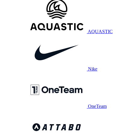
AQUASTIC
Nike
OneTeam