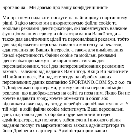
Sportano.ua - Ми дбаємо про вашу конфіденційність
Ми прагнемо надавати послуги на найвищому спортивному
рівні. З цією метою ми використовуємо файли cookie та
мобільні рекламні ідентифікатори, які забезпечують належне
функціонування сервісу, а після отримання Вашої згоди –
також для аналітичних цілей та персоналізації реклами, тобто
для відображення персоналізованого контенту та реклами,
адаптованих до Ваших інтересів, а також для вимірювання
їхньої ефективності. Файли cookie та мобільні рекламні
ідентифікатори можуть використовуватися як для
персоналізованих, так і для неперсоналізованих рекламних
заходів - залежно від наданих Вами згод. Якщо Ви натиснете
«Прийняти все», Ви надасте згоду на обробку ваших
персональних даних компанією SPORTANO.COM Sp. z o.o. та
її Довіреними партнерами, у тому числі на персоналізацію
реклами, що відображається на сайті та поза ним. Якщо Ви не
хочете надавати згоду, хочете обмежити її обсяг або
відкликати вже надану згоду, перейдіть до «Налаштувань». У
тій мірі, в якій файли cookie міститимуть Ваші персональні
дані, підставою для їх обробки буде законний інтерес
адміністратора, що полягає у забезпеченні високого рівня
надання послуг та маркетингових заходів адміністратора та
його Довірених партнерів. Адміністратором ваших