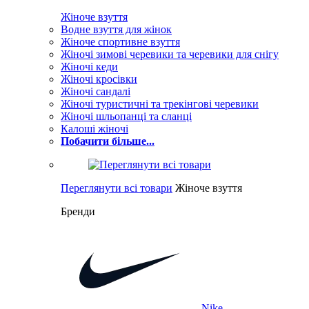
Жіноче взуття
Водне взуття для жінок
Жіноче спортивне взуття
Жіночі зимові черевики та черевики для снігу
Жіночі кеди
Жіночі кросівки
Жіночі сандалі
Жіночі туристичні та трекінгові черевики
Жіночі шльопанці та сланці
Калоші жіночі
Побачити більше...
Переглянути всі товари
Жіноче взуття
Бренди
Nike