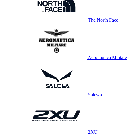
The North Face
Aeronautica Militare
Salewa
2XU