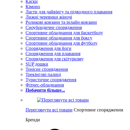
Каски
Кімоно
Ласти для дайвінгу та підводного плавання
Лижні черевики жіночі
Роликові ковзани та інлайн-ковзани
Сноубордичне спорядження
Спортивне обладнання для баскетболу
Спортивне обладнання для боксу
Спортивне обладнання для футболу
Спорядження для йоги
Спорядження для плавання
Спорядження для скітуризму
SUP дошки
Тенісне спорядження
Трекінгові палиці
Туристичне спорядження
Фітнес-обладнання
Побачити більше...
Переглянути всі товари
Спортивне спорядження
Бренди