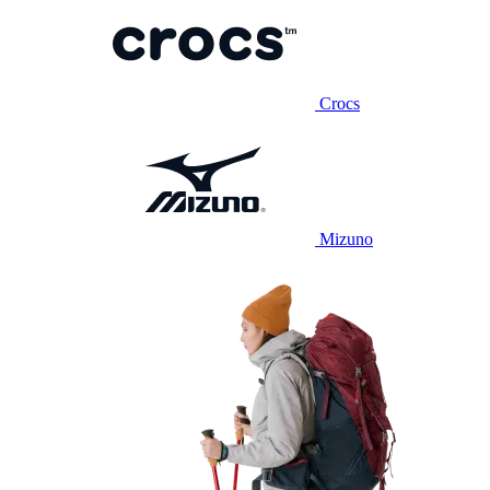
Crocs
Mizuno