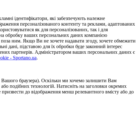
ламні ідентифікатори, які забезпечують належне
дображення персоналізованого контенту та реклами, адаптованих
ористовуватися як для персоналізованих, так і для
у на обробку ваших персональних даних компанією
 поза ним. Якщо Ви не хочете надавати згоду, хочете обмежити
ьні дані, підставою для їх обробки буде законний інтерес
ірених партнерів. Адміністратором ваших персональних даних є
kie - Sportano.ua
.
ою Вашого браузера). Оскільки ми хочемо залишити Вам
 або подібних технологій. Натисніть на заголовки окремих
же призвести до відображення менш релевантного вмісту або до