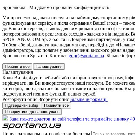
Sportano.ua - Ми дбаємо про вашу конфіденційність
Ми прагнемо надавати послуги на найвищому спортивному рівні
функціонування сервісу, а після отримання Вашої згоди – також
до Ваших інтересів, а також для вимірювання їхньої ефективнос
неперсоналізованих рекламних заходів - залежно від наданих 
SPORTANO.COM Sp. z o.o. та її Довіреними партнерами, у тому 
її обсяг або відкликати вже надану згоду, перейдіть до «Налашт
адміністратора, що полягає у забезпеченні високого рівня нада
Sportano.com Sp. z o.o. Контакт:
gdpr@sportano.ua
. Більше інфор
Прийняти все
Налаштування
Налаштування
Коли Ви відвідуєте веб-сайт або використовуєте програму, інф
вирішувати, як Ви використовуєте наші послуги, Ви можете са
категорій, щоб дізнатися більше та змінити налаштування. Якщо
недоступності певних функцій наших служб.
Розгорнути опис
Згорнути опис
Більше інформації
Підтвердити вибір
Прийняти все
Повернутися до налаштувань
Завантажте додаток на свій телефон та отримайте знижку 40
Пошук за товаром, категорією чи брендом