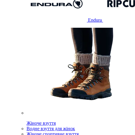
Endura
Жіноче взуття
Водне взуття для жінок
Жіноче спортивне взуття