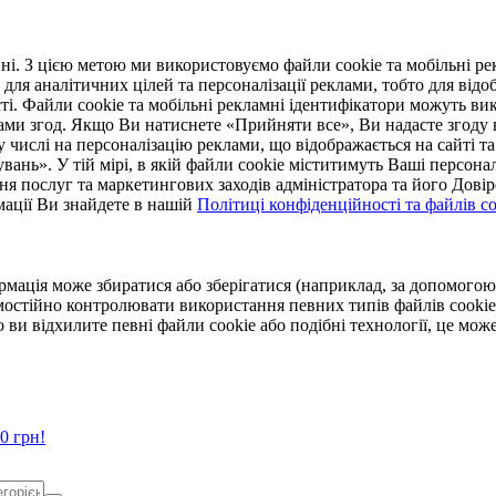
. З цією метою ми використовуємо файли cookie та мобільні рек
 для аналітичних цілей та персоналізації реклами, тобто для ві
ті. Файли cookie та мобільні рекламні ідентифікатори можуть вик
Вами згод. Якщо Ви натиснете «Прийняти все», Ви надасте згод
числі на персоналізацію реклами, що відображається на сайті та
увань». У тій мірі, в якій файли cookie міститимуть Ваші персонал
ння послуг та маркетингових заходів адміністратора та його Дов
мації Ви знайдете в нашій
Політиці конфіденційності та файлів coo
ормація може збиратися або зберігатися (наприклад, за допомог
мостійно контролювати використання певних типів файлів cookie
 ви відхилите певні файли cookie або подібні технології, це мо
0 грн!