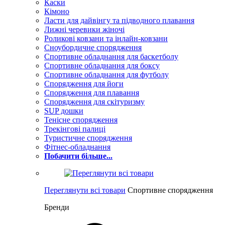
Каски
Кімоно
Ласти для дайвінгу та підводного плавання
Лижні черевики жіночі
Роликові ковзани та інлайн-ковзани
Сноубордичне спорядження
Спортивне обладнання для баскетболу
Спортивне обладнання для боксу
Спортивне обладнання для футболу
Спорядження для йоги
Спорядження для плавання
Спорядження для скітуризму
SUP дошки
Тенісне спорядження
Трекінгові палиці
Туристичне спорядження
Фітнес-обладнання
Побачити більше...
Переглянути всі товари
Спортивне спорядження
Бренди