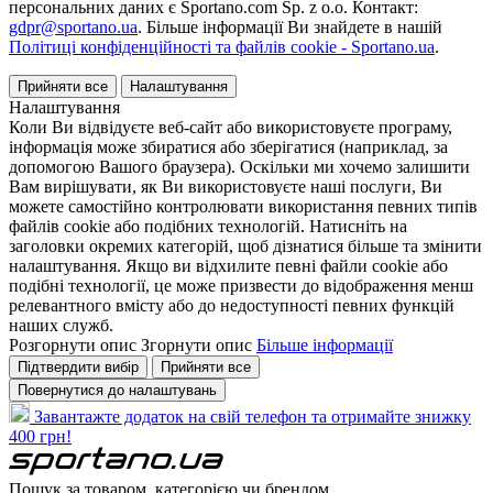
персональних даних є Sportano.com Sp. z o.o. Контакт:
gdpr@sportano.ua
. Більше інформації Ви знайдете в нашій
Політиці конфіденційності та файлів cookie - Sportano.ua
.
Прийняти все
Налаштування
Налаштування
Коли Ви відвідуєте веб-сайт або використовуєте програму,
інформація може збиратися або зберігатися (наприклад, за
допомогою Вашого браузера). Оскільки ми хочемо залишити
Вам вирішувати, як Ви використовуєте наші послуги, Ви
можете самостійно контролювати використання певних типів
файлів cookie або подібних технологій. Натисніть на
заголовки окремих категорій, щоб дізнатися більше та змінити
налаштування. Якщо ви відхилите певні файли cookie або
подібні технології, це може призвести до відображення менш
релевантного вмісту або до недоступності певних функцій
наших служб.
Розгорнути опис
Згорнути опис
Більше інформації
Підтвердити вибір
Прийняти все
Повернутися до налаштувань
Завантажте додаток на свій телефон та отримайте знижку
400 грн!
Пошук за товаром, категорією чи брендом