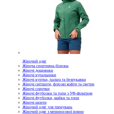
Жіночий одяг
Жіноча спортивна білизна
Жіночі дощовики
Жіночі купальники
Жіночі куртки, пальта та безрукавки
Жіночі світшоти, флісові кофти та светри
Жіночі сорочки
Жіночі футболки та топи з УФ-фільтром
Жіночі футболки, майки та топи
Жіночі шорти
Жіночий одяг для тренувань
Жіночий одяг з мериносової вовни