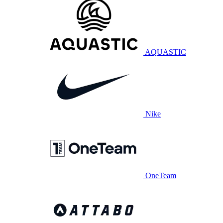
AQUASTIC
Nike
OneTeam