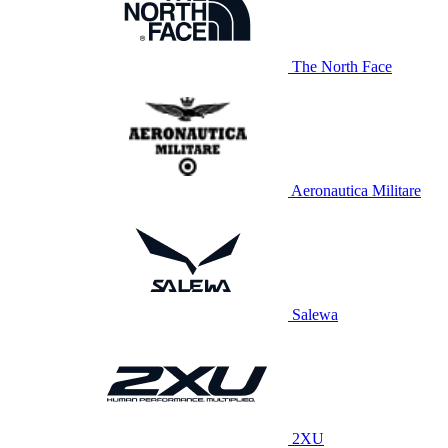
The North Face
Aeronautica Militare
Salewa
2XU