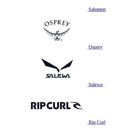
Salomon
Osprey
Salewa
Rip Curl