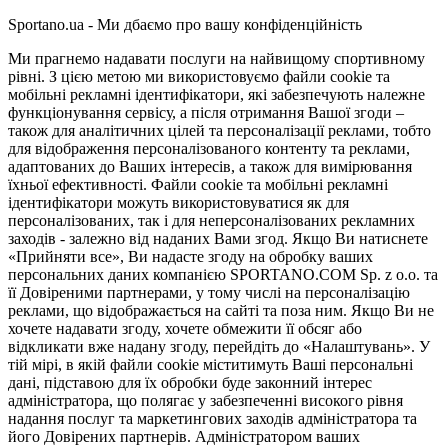
Sportano.ua - Ми дбаємо про вашу конфіденційність
Ми прагнемо надавати послуги на найвищому спортивному
рівні. З цією метою ми використовуємо файли cookie та
мобільні рекламні ідентифікатори, які забезпечують належне
функціонування сервісу, а після отримання Вашої згоди –
також для аналітичних цілей та персоналізації реклами, тобто
для відображення персоналізованого контенту та реклами,
адаптованих до Ваших інтересів, а також для вимірювання
їхньої ефективності. Файли cookie та мобільні рекламні
ідентифікатори можуть використовуватися як для
персоналізованих, так і для неперсоналізованих рекламних
заходів - залежно від наданих Вами згод. Якщо Ви натиснете
«Прийняти все», Ви надасте згоду на обробку ваших
персональних даних компанією SPORTANO.COM Sp. z o.o. та
її Довіреними партнерами, у тому числі на персоналізацію
реклами, що відображається на сайті та поза ним. Якщо Ви не
хочете надавати згоду, хочете обмежити її обсяг або
відкликати вже надану згоду, перейдіть до «Налаштувань». У
тій мірі, в якій файли cookie міститимуть Ваші персональні
дані, підставою для їх обробки буде законний інтерес
адміністратора, що полягає у забезпеченні високого рівня
надання послуг та маркетингових заходів адміністратора та
його Довірених партнерів. Адміністратором ваших