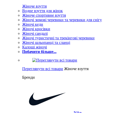
Жіноче взуття
Водне взуття для жінок
Жіноче спортивне взуття
Жіночі зимові черевики та черевики для снігу
Жіночі кеди
Жіночі кросівки
Жіночі сандалі
Жіночі туристичні та трекінгові черевики
Жіночі шльопанці та сланці
Калоші жіночі
Побачити більше...
Переглянути всі товари
Жіноче взуття
Бренди
Nike