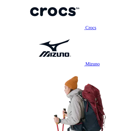
Crocs
Mizuno