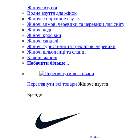
Жіноче взуття
Водне взуття для жінок
Жіноче спортивне взуття
Жіночі зимові черевики та черевики для снігу
Жіночі кеди
Жіночі кросівки
Жіночі сандалі
Жіночі туристичні та трекінгові черевики
Жіночі шльопанці та сланці
Калоші жіночі
Побачити більше...
Переглянути всі товари
Жіноче взуття
Бренди
Nike