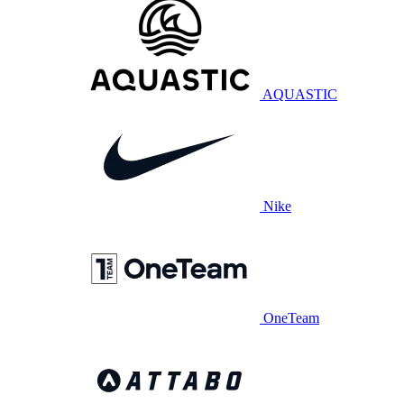
AQUASTIC
Nike
OneTeam