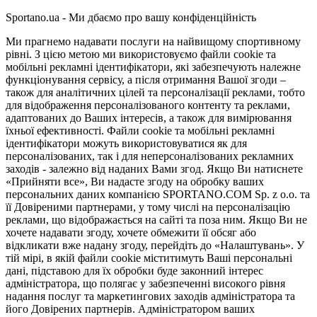
Sportano.ua - Ми дбаємо про вашу конфіденційність
Ми прагнемо надавати послуги на найвищому спортивному
рівні. З цією метою ми використовуємо файли cookie та
мобільні рекламні ідентифікатори, які забезпечують належне
функціонування сервісу, а після отримання Вашої згоди –
також для аналітичних цілей та персоналізації реклами, тобто
для відображення персоналізованого контенту та реклами,
адаптованих до Ваших інтересів, а також для вимірювання
їхньої ефективності. Файли cookie та мобільні рекламні
ідентифікатори можуть використовуватися як для
персоналізованих, так і для неперсоналізованих рекламних
заходів - залежно від наданих Вами згод. Якщо Ви натиснете
«Прийняти все», Ви надасте згоду на обробку ваших
персональних даних компанією SPORTANO.COM Sp. z o.o. та
її Довіреними партнерами, у тому числі на персоналізацію
реклами, що відображається на сайті та поза ним. Якщо Ви не
хочете надавати згоду, хочете обмежити її обсяг або
відкликати вже надану згоду, перейдіть до «Налаштувань». У
тій мірі, в якій файли cookie міститимуть Ваші персональні
дані, підставою для їх обробки буде законний інтерес
адміністратора, що полягає у забезпеченні високого рівня
надання послуг та маркетингових заходів адміністратора та
його Довірених партнерів. Адміністратором ваших