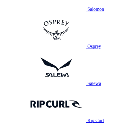
Salomon
Osprey
Salewa
Rip Curl