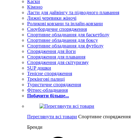
Каски
Кімоно
Ласти для дайвінгу та підводного плавання
Лижні черевики жіночі
Роликові ковзани та інлайн-ковзани
Сноубордичне спорядження
Спортивне обладнання для баскетболу
Спортивне обладнання для боксу
Спортивне обладнання для футболу
Спорядження для йоги
Спорядження для плавання
Спорядження для скітуризму
SUP дошки
Тенісне спорядження
Трекінгові палиці
Туристичне спорядження
Фітнес-обладнання
Побачити більше...
Переглянути всі товари
Спортивне спорядження
Бренди