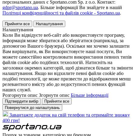
персональних даних є Sportano.com Sp. z o.o. Контакт:
gdpr@sportano.ua
. Більше інформації Ви знайдете в нашій
Політиці конфіденційності та файлів cookie - Sportano.ua
.
Прийняти все
Налаштування
Налаштування
Коли Ви відвідуєте веб-сайт або використовуєте програму,
інформація може збиратися або зберігатися (наприклад, за
допомогою Вашого браузера). Оскільки ми хочемо залишити
Вам вирішувати, як Ви використовуєте наші послуги, Ви
можете самостійно контролювати використання певних типів
файлів cookie або подібних технологій. Натисніть на
заголовки окремих категорій, щоб дізнатися більше та змінити
налаштування. Якщо ви відхилите певні файли cookie або
подібні технології, це може призвести до відображення менш
релевантного вмісту або до недоступності певних функцій
наших служб.
Розгорнути опис
Згорнути опис
Більше інформації
Підтвердити вибір
Прийняти все
Повернутися до налаштувань
Завантажте додаток на свій телефон та отримайте знижку
400 грн!
Пошук за товаром, категорією чи брендом