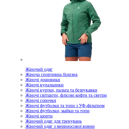
Жіночий одяг
Жіноча спортивна білизна
Жіночі дощовики
Жіночі купальники
Жіночі куртки, пальта та безрукавки
Жіночі світшоти, флісові кофти та светри
Жіночі сорочки
Жіночі футболки та топи з УФ-фільтром
Жіночі футболки, майки та топи
Жіночі шорти
Жіночий одяг для тренувань
Жіночий одяг з мериносової вовни