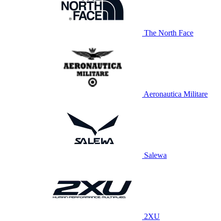
The North Face
Aeronautica Militare
Salewa
2XU