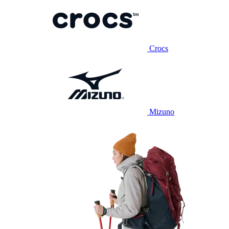
Crocs
Mizuno