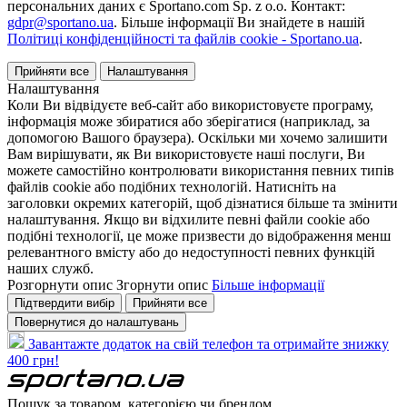
персональних даних є Sportano.com Sp. z o.o. Контакт:
gdpr@sportano.ua
. Більше інформації Ви знайдете в нашій
Політиці конфіденційності та файлів cookie - Sportano.ua
.
Прийняти все
Налаштування
Налаштування
Коли Ви відвідуєте веб-сайт або використовуєте програму,
інформація може збиратися або зберігатися (наприклад, за
допомогою Вашого браузера). Оскільки ми хочемо залишити
Вам вирішувати, як Ви використовуєте наші послуги, Ви
можете самостійно контролювати використання певних типів
файлів cookie або подібних технологій. Натисніть на
заголовки окремих категорій, щоб дізнатися більше та змінити
налаштування. Якщо ви відхилите певні файли cookie або
подібні технології, це може призвести до відображення менш
релевантного вмісту або до недоступності певних функцій
наших служб.
Розгорнути опис
Згорнути опис
Більше інформації
Підтвердити вибір
Прийняти все
Повернутися до налаштувань
Завантажте додаток на свій телефон та отримайте знижку
400 грн!
Пошук за товаром, категорією чи брендом