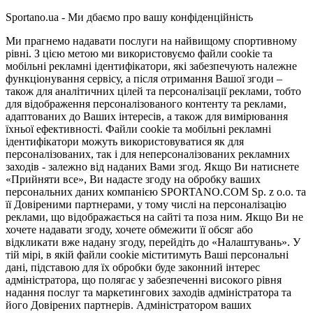
Sportano.ua - Ми дбаємо про вашу конфіденційність
Ми прагнемо надавати послуги на найвищому спортивному
рівні. З цією метою ми використовуємо файли cookie та
мобільні рекламні ідентифікатори, які забезпечують належне
функціонування сервісу, а після отримання Вашої згоди –
також для аналітичних цілей та персоналізації реклами, тобто
для відображення персоналізованого контенту та реклами,
адаптованих до Ваших інтересів, а також для вимірювання
їхньої ефективності. Файли cookie та мобільні рекламні
ідентифікатори можуть використовуватися як для
персоналізованих, так і для неперсоналізованих рекламних
заходів - залежно від наданих Вами згод. Якщо Ви натиснете
«Прийняти все», Ви надасте згоду на обробку ваших
персональних даних компанією SPORTANO.COM Sp. z o.o. та
її Довіреними партнерами, у тому числі на персоналізацію
реклами, що відображається на сайті та поза ним. Якщо Ви не
хочете надавати згоду, хочете обмежити її обсяг або
відкликати вже надану згоду, перейдіть до «Налаштувань». У
тій мірі, в якій файли cookie міститимуть Ваші персональні
дані, підставою для їх обробки буде законний інтерес
адміністратора, що полягає у забезпеченні високого рівня
надання послуг та маркетингових заходів адміністратора та
його Довірених партнерів. Адміністратором ваших