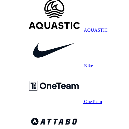
AQUASTIC
Nike
OneTeam