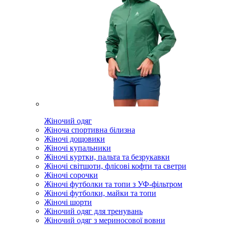
Жіночий одяг
Жіноча спортивна білизна
Жіночі дощовики
Жіночі купальники
Жіночі куртки, пальта та безрукавки
Жіночі світшоти, флісові кофти та светри
Жіночі сорочки
Жіночі футболки та топи з УФ-фільтром
Жіночі футболки, майки та топи
Жіночі шорти
Жіночий одяг для тренувань
Жіночий одяг з мериносової вовни