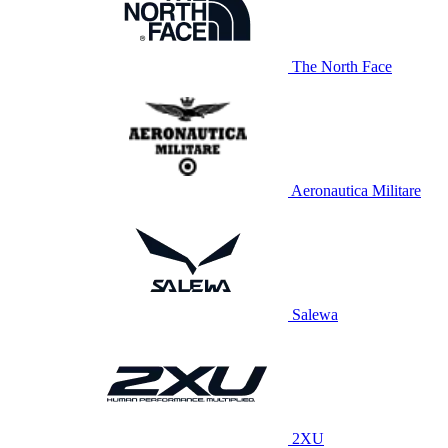
The North Face
Aeronautica Militare
Salewa
2XU