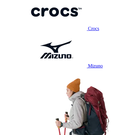
Crocs
Mizuno