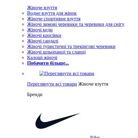
Жіноче взуття
Водне взуття для жінок
Жіноче спортивне взуття
Жіночі зимові черевики та черевики для снігу
Жіночі кеди
Жіночі кросівки
Жіночі сандалі
Жіночі туристичні та трекінгові черевики
Жіночі шльопанці та сланці
Калоші жіночі
Побачити більше...
Переглянути всі товари
Жіноче взуття
Бренди
Nike