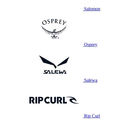
Salomon
Osprey
Salewa
Rip Curl