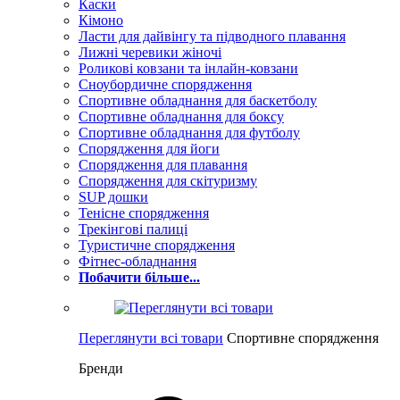
Каски
Кімоно
Ласти для дайвінгу та підводного плавання
Лижні черевики жіночі
Роликові ковзани та інлайн-ковзани
Сноубордичне спорядження
Спортивне обладнання для баскетболу
Спортивне обладнання для боксу
Спортивне обладнання для футболу
Спорядження для йоги
Спорядження для плавання
Спорядження для скітуризму
SUP дошки
Тенісне спорядження
Трекінгові палиці
Туристичне спорядження
Фітнес-обладнання
Побачити більше...
Переглянути всі товари
Спортивне спорядження
Бренди