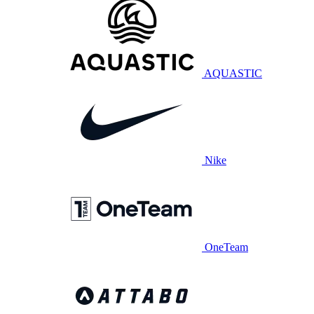
AQUASTIC
Nike
OneTeam