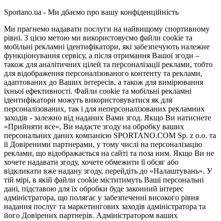
Sportano.ua - Ми дбаємо про вашу конфіденційність
Ми прагнемо надавати послуги на найвищому спортивному
рівні. З цією метою ми використовуємо файли cookie та
мобільні рекламні ідентифікатори, які забезпечують належне
функціонування сервісу, а після отримання Вашої згоди –
також для аналітичних цілей та персоналізації реклами, тобто
для відображення персоналізованого контенту та реклами,
адаптованих до Ваших інтересів, а також для вимірювання
їхньої ефективності. Файли cookie та мобільні рекламні
ідентифікатори можуть використовуватися як для
персоналізованих, так і для неперсоналізованих рекламних
заходів - залежно від наданих Вами згод. Якщо Ви натиснете
«Прийняти все», Ви надасте згоду на обробку ваших
персональних даних компанією SPORTANO.COM Sp. z o.o. та
її Довіреними партнерами, у тому числі на персоналізацію
реклами, що відображається на сайті та поза ним. Якщо Ви не
хочете надавати згоду, хочете обмежити її обсяг або
відкликати вже надану згоду, перейдіть до «Налаштувань». У
тій мірі, в якій файли cookie міститимуть Ваші персональні
дані, підставою для їх обробки буде законний інтерес
адміністратора, що полягає у забезпеченні високого рівня
надання послуг та маркетингових заходів адміністратора та
його Довірених партнерів. Адміністратором ваших