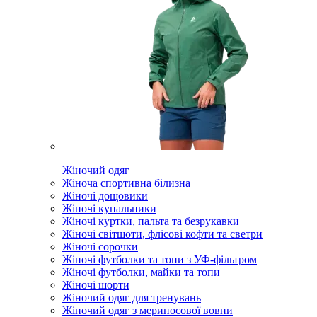
Жіночий одяг
Жіноча спортивна білизна
Жіночі дощовики
Жіночі купальники
Жіночі куртки, пальта та безрукавки
Жіночі світшоти, флісові кофти та светри
Жіночі сорочки
Жіночі футболки та топи з УФ-фільтром
Жіночі футболки, майки та топи
Жіночі шорти
Жіночий одяг для тренувань
Жіночий одяг з мериносової вовни