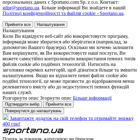
персональних даних є Sportano.com Sp. z o.o. Контакт:
gdpr@sportano.ua
. Більше інформації Ви знайдете в нашій
Політиці конфіденційності та файлів cookie - Sportano.ua
.
Прийняти все
Налаштування
Налаштування
Коли Ви відвідуєте веб-сайт або використовуєте програму,
інформація може збиратися або зберігатися (наприклад, за
допомогою Вашого браузера). Оскільки ми хочемо залишити
Вам вирішувати, як Ви використовуєте наші послуги, Ви
можете самостійно контролювати використання певних типів
файлів cookie або подібних технологій. Натисніть на
заголовки окремих категорій, щоб дізнатися більше та змінити
налаштування. Якщо ви відхилите певні файли cookie або
подібні технології, це може призвести до відображення менш
релевантного вмісту або до недоступності певних функцій
наших служб.
Розгорнути опис
Згорнути опис
Більше інформації
Підтвердити вибір
Прийняти все
Повернутися до налаштувань
Завантажте додаток на свій телефон та отримайте знижку
400 грн!
Пошук за товаром, категорією чи брендом