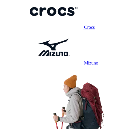
Crocs
Mizuno