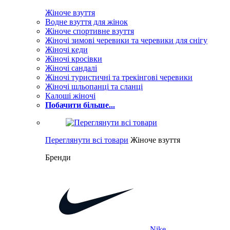
Жіноче взуття
Водне взуття для жінок
Жіноче спортивне взуття
Жіночі зимові черевики та черевики для снігу
Жіночі кеди
Жіночі кросівки
Жіночі сандалі
Жіночі туристичні та трекінгові черевики
Жіночі шльопанці та сланці
Калоші жіночі
Побачити більше...
Переглянути всі товари
Жіноче взуття
Бренди
Nike