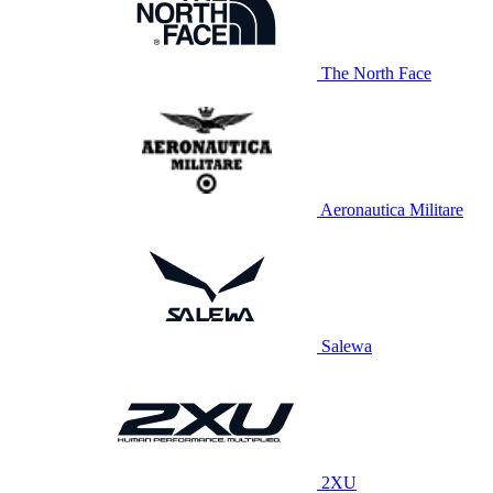
The North Face
Aeronautica Militare
Salewa
2XU