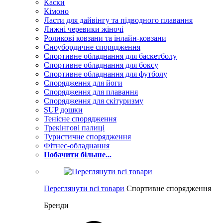
Каски
Кімоно
Ласти для дайвінгу та підводного плавання
Лижні черевики жіночі
Роликові ковзани та інлайн-ковзани
Сноубордичне спорядження
Спортивне обладнання для баскетболу
Спортивне обладнання для боксу
Спортивне обладнання для футболу
Спорядження для йоги
Спорядження для плавання
Спорядження для скітуризму
SUP дошки
Тенісне спорядження
Трекінгові палиці
Туристичне спорядження
Фітнес-обладнання
Побачити більше...
Переглянути всі товари
Спортивне спорядження
Бренди