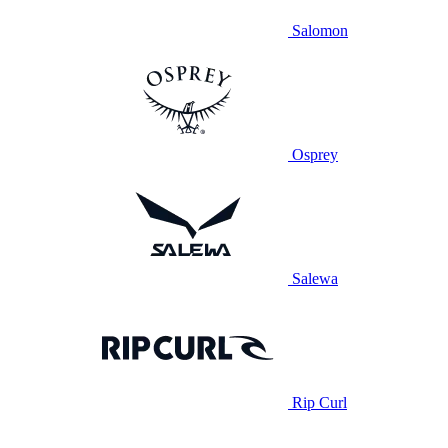
Salomon
Osprey
Salewa
Rip Curl