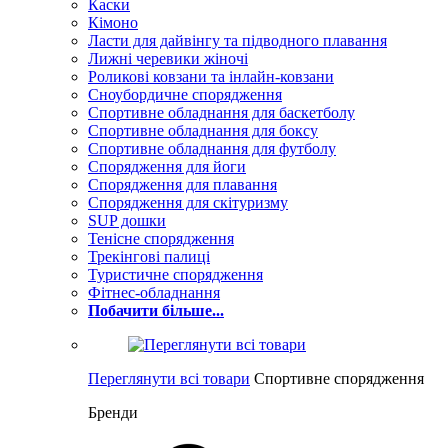
Каски
Кімоно
Ласти для дайвінгу та підводного плавання
Лижні черевики жіночі
Роликові ковзани та інлайн-ковзани
Сноубордичне спорядження
Спортивне обладнання для баскетболу
Спортивне обладнання для боксу
Спортивне обладнання для футболу
Спорядження для йоги
Спорядження для плавання
Спорядження для скітуризму
SUP дошки
Тенісне спорядження
Трекінгові палиці
Туристичне спорядження
Фітнес-обладнання
Побачити більше...
Переглянути всі товари
Спортивне спорядження
Бренди