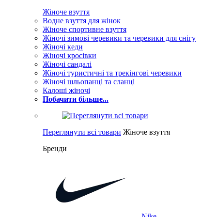
Жіноче взуття
Водне взуття для жінок
Жіноче спортивне взуття
Жіночі зимові черевики та черевики для снігу
Жіночі кеди
Жіночі кросівки
Жіночі сандалі
Жіночі туристичні та трекінгові черевики
Жіночі шльопанці та сланці
Калоші жіночі
Побачити більше...
Переглянути всі товари
Жіноче взуття
Бренди
Nike