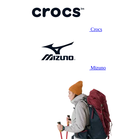
Crocs
Mizuno