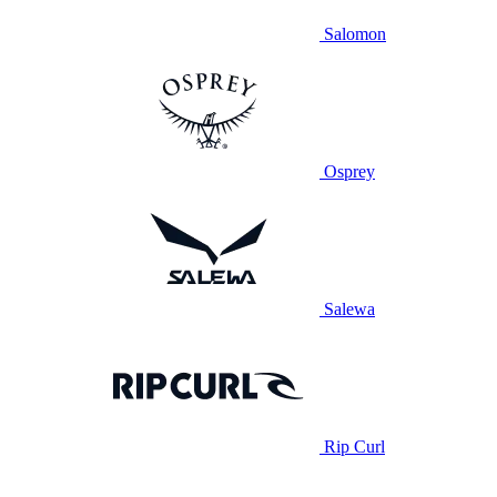
Salomon
Osprey
Salewa
Rip Curl