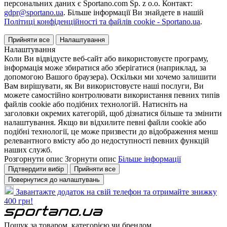
персональних даних є Sportano.com Sp. z o.o. Контакт:
gdpr@sportano.ua
. Більше інформації Ви знайдете в нашій
Політиці конфіденційності та файлів cookie - Sportano.ua
.
Прийняти все
Налаштування
Налаштування
Коли Ви відвідуєте веб-сайт або використовуєте програму,
інформація може збиратися або зберігатися (наприклад, за
допомогою Вашого браузера). Оскільки ми хочемо залишити
Вам вирішувати, як Ви використовуєте наші послуги, Ви
можете самостійно контролювати використання певних типів
файлів cookie або подібних технологій. Натисніть на
заголовки окремих категорій, щоб дізнатися більше та змінити
налаштування. Якщо ви відхилите певні файли cookie або
подібні технології, це може призвести до відображення менш
релевантного вмісту або до недоступності певних функцій
наших служб.
Розгорнути опис
Згорнути опис
Більше інформації
Підтвердити вибір
Прийняти все
Повернутися до налаштувань
Завантажте додаток на свій телефон та отримайте знижку
400 грн!
Пошук за товаром, категорією чи брендом