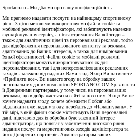
Sportano.ua - Ми дбаємо про вашу конфіденційність
Ми прагнемо надавати послуги на найвищому спортивному
рівні. З цією метою ми використовуємо файли cookie та
мобільні рекламні ідентифікатори, які забезпечують належне
функціонування сервісу, а після отримання Вашої згоди –
також для аналітичних цілей та персоналізації реклами, тобто
для відображення персоналізованого контенту та реклами,
адаптованих до Ваших інтересів, а також для вимірювання
їхньої ефективності. Файли cookie та мобільні рекламні
ідентифікатори можуть використовуватися як для
персоналізованих, так і для неперсоналізованих рекламних
заходів - залежно від наданих Вами згод. Якщо Ви натиснете
«Прийняти все», Ви надасте згоду на обробку ваших
персональних даних компанією SPORTANO.COM Sp. z o.o. та
її Довіреними партнерами, у тому числі на персоналізацію
реклами, що відображається на сайті та поза ним. Якщо Ви не
хочете надавати згоду, хочете обмежити її обсяг або
відкликати вже надану згоду, перейдіть до «Налаштувань». У
тій мірі, в якій файли cookie міститимуть Ваші персональні
дані, підставою для їх обробки буде законний інтерес
адміністратора, що полягає у забезпеченні високого рівня
надання послуг та маркетингових заходів адміністратора та
його Довірених партнерів. Адміністратором ваших