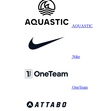
AQUASTIC
Nike
OneTeam