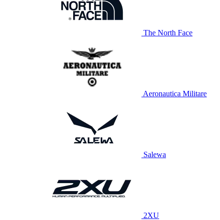
The North Face
Aeronautica Militare
Salewa
2XU