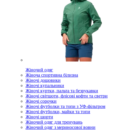
Жіночий одяг
Жіноча спортивна білизна
Жіночі дощовики
Жіночі купальники
Жіночі куртки, пальта та безрукавки
Жіночі світшоти, флісові кофти та светри
Жіночі сорочки
Жіночі футболки та топи з УФ-фільтром
Жіночі футболки, майки та топи
Жіночі шорти
Жіночий одяг для тренувань
Жіночий одяг з мериносової вовни