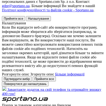
персональних даних є Sportano.com Sp. z o.o. Контакт:
gdpr@sportano.ua
. Більше інформації Ви знайдете в нашій
Політиці конфіденційності та файлів cookie - Sportano.ua
.
Прийняти все
Налаштування
Налаштування
Коли Ви відвідуєте веб-сайт або використовуєте програму,
інформація може збиратися або зберігатися (наприклад, за
допомогою Вашого браузера). Оскільки ми хочемо залишити
Вам вирішувати, як Ви використовуєте наші послуги, Ви
можете самостійно контролювати використання певних типів
файлів cookie або подібних технологій. Натисніть на
заголовки окремих категорій, щоб дізнатися більше та змінити
налаштування. Якщо ви відхилите певні файли cookie або
подібні технології, це може призвести до відображення менш
релевантного вмісту або до недоступності певних функцій
наших служб.
Розгорнути опис
Згорнути опис
Більше інформації
Підтвердити вибір
Прийняти все
Повернутися до налаштувань
Завантажте додаток на свій телефон та отримайте знижку
400 грн!
Пошук за товаром, категорією чи брендом