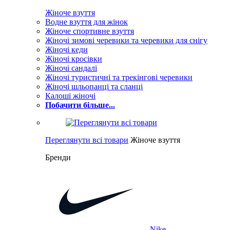
Жіноче взуття
Водне взуття для жінок
Жіноче спортивне взуття
Жіночі зимові черевики та черевики для снігу
Жіночі кеди
Жіночі кросівки
Жіночі сандалі
Жіночі туристичні та трекінгові черевики
Жіночі шльопанці та сланці
Калоші жіночі
Побачити більше...
Переглянути всі товари
Жіноче взуття
Бренди
Nike