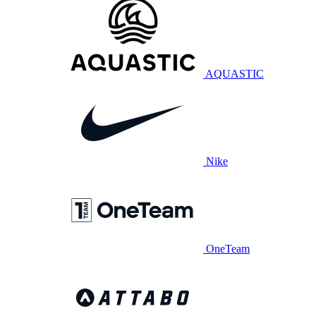
AQUASTIC
Nike
OneTeam