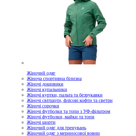
Жіночий одяг
Жіноча спортивна білизна
Жіночі дощовики
Жіночі купальники
Жіночі куртки, пальта та безрукавки
Жіночі світшоти, флісові кофти та светри
Жіночі сорочки
Жіночі футболки та топи з УФ-фільтром
Жіночі футболки, майки та топи
Жіночі шорти
Жіночий одяг для тренувань
Жіночий одяг з мериносової вовни