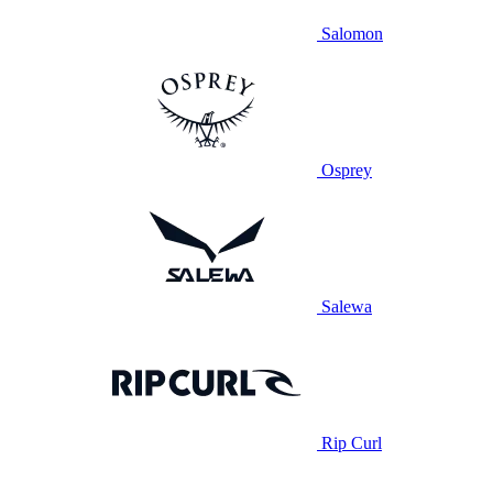
Salomon
Osprey
Salewa
Rip Curl