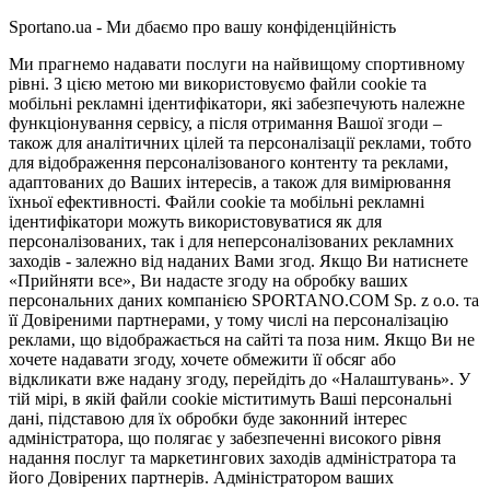
Sportano.ua - Ми дбаємо про вашу конфіденційність
Ми прагнемо надавати послуги на найвищому спортивному
рівні. З цією метою ми використовуємо файли cookie та
мобільні рекламні ідентифікатори, які забезпечують належне
функціонування сервісу, а після отримання Вашої згоди –
також для аналітичних цілей та персоналізації реклами, тобто
для відображення персоналізованого контенту та реклами,
адаптованих до Ваших інтересів, а також для вимірювання
їхньої ефективності. Файли cookie та мобільні рекламні
ідентифікатори можуть використовуватися як для
персоналізованих, так і для неперсоналізованих рекламних
заходів - залежно від наданих Вами згод. Якщо Ви натиснете
«Прийняти все», Ви надасте згоду на обробку ваших
персональних даних компанією SPORTANO.COM Sp. z o.o. та
її Довіреними партнерами, у тому числі на персоналізацію
реклами, що відображається на сайті та поза ним. Якщо Ви не
хочете надавати згоду, хочете обмежити її обсяг або
відкликати вже надану згоду, перейдіть до «Налаштувань». У
тій мірі, в якій файли cookie міститимуть Ваші персональні
дані, підставою для їх обробки буде законний інтерес
адміністратора, що полягає у забезпеченні високого рівня
надання послуг та маркетингових заходів адміністратора та
його Довірених партнерів. Адміністратором ваших