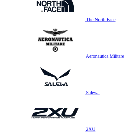
The North Face
Aeronautica Militare
Salewa
2XU