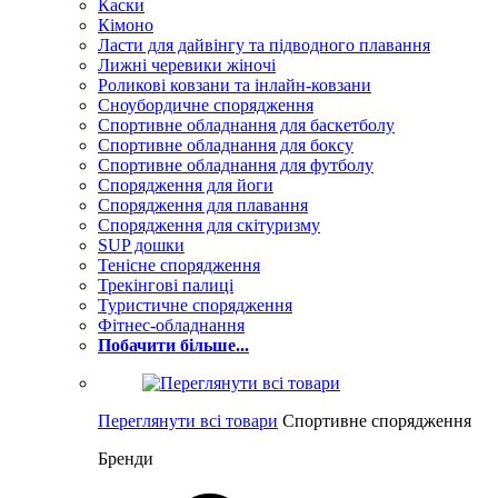
Каски
Кімоно
Ласти для дайвінгу та підводного плавання
Лижні черевики жіночі
Роликові ковзани та інлайн-ковзани
Сноубордичне спорядження
Спортивне обладнання для баскетболу
Спортивне обладнання для боксу
Спортивне обладнання для футболу
Спорядження для йоги
Спорядження для плавання
Спорядження для скітуризму
SUP дошки
Тенісне спорядження
Трекінгові палиці
Туристичне спорядження
Фітнес-обладнання
Побачити більше...
Переглянути всі товари
Спортивне спорядження
Бренди