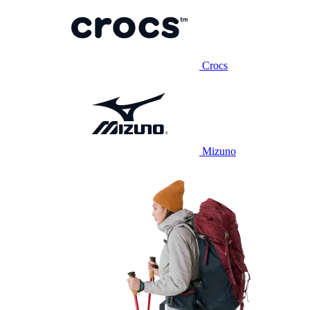
Crocs
Mizuno