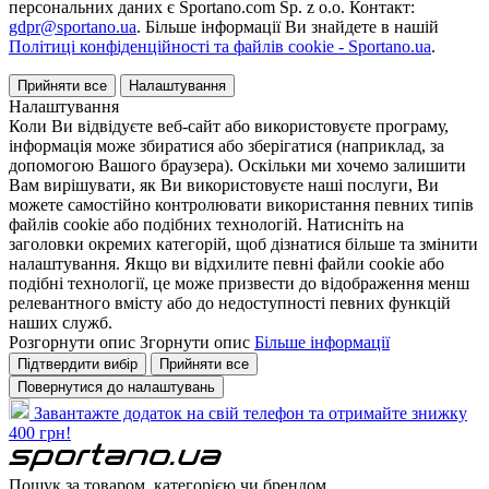
персональних даних є Sportano.com Sp. z o.o. Контакт:
gdpr@sportano.ua
. Більше інформації Ви знайдете в нашій
Політиці конфіденційності та файлів cookie - Sportano.ua
.
Прийняти все
Налаштування
Налаштування
Коли Ви відвідуєте веб-сайт або використовуєте програму,
інформація може збиратися або зберігатися (наприклад, за
допомогою Вашого браузера). Оскільки ми хочемо залишити
Вам вирішувати, як Ви використовуєте наші послуги, Ви
можете самостійно контролювати використання певних типів
файлів cookie або подібних технологій. Натисніть на
заголовки окремих категорій, щоб дізнатися більше та змінити
налаштування. Якщо ви відхилите певні файли cookie або
подібні технології, це може призвести до відображення менш
релевантного вмісту або до недоступності певних функцій
наших служб.
Розгорнути опис
Згорнути опис
Більше інформації
Підтвердити вибір
Прийняти все
Повернутися до налаштувань
Завантажте додаток на свій телефон та отримайте знижку
400 грн!
Пошук за товаром, категорією чи брендом