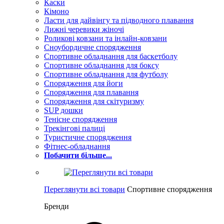
Каски
Кімоно
Ласти для дайвінгу та підводного плавання
Лижні черевики жіночі
Роликові ковзани та інлайн-ковзани
Сноубордичне спорядження
Спортивне обладнання для баскетболу
Спортивне обладнання для боксу
Спортивне обладнання для футболу
Спорядження для йоги
Спорядження для плавання
Спорядження для скітуризму
SUP дошки
Тенісне спорядження
Трекінгові палиці
Туристичне спорядження
Фітнес-обладнання
Побачити більше...
Переглянути всі товари
Спортивне спорядження
Бренди