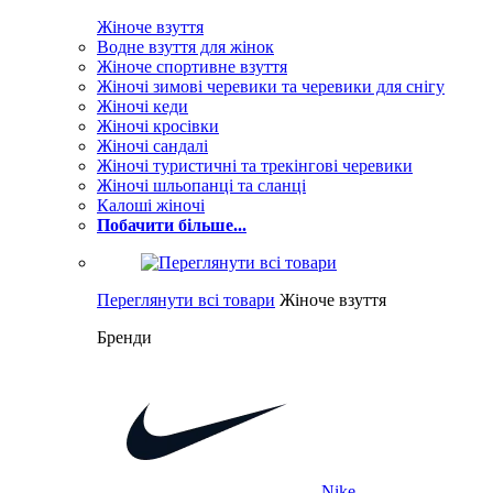
Жіноче взуття
Водне взуття для жінок
Жіноче спортивне взуття
Жіночі зимові черевики та черевики для снігу
Жіночі кеди
Жіночі кросівки
Жіночі сандалі
Жіночі туристичні та трекінгові черевики
Жіночі шльопанці та сланці
Калоші жіночі
Побачити більше...
Переглянути всі товари
Жіноче взуття
Бренди
Nike