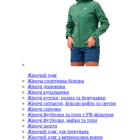
Жіночий одяг
Жіноча спортивна білизна
Жіночі дощовики
Жіночі купальники
Жіночі куртки, пальта та безрукавки
Жіночі світшоти, флісові кофти та светри
Жіночі сорочки
Жіночі футболки та топи з УФ-фільтром
Жіночі футболки, майки та топи
Жіночі шорти
Жіночий одяг для тренувань
Жіночий одяг з мериносової вовни