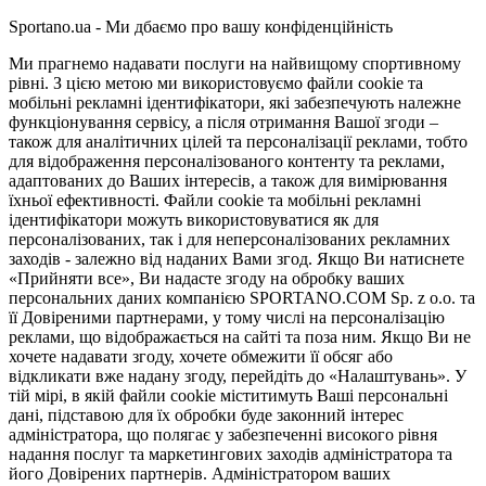
Sportano.ua - Ми дбаємо про вашу конфіденційність
Ми прагнемо надавати послуги на найвищому спортивному
рівні. З цією метою ми використовуємо файли cookie та
мобільні рекламні ідентифікатори, які забезпечують належне
функціонування сервісу, а після отримання Вашої згоди –
також для аналітичних цілей та персоналізації реклами, тобто
для відображення персоналізованого контенту та реклами,
адаптованих до Ваших інтересів, а також для вимірювання
їхньої ефективності. Файли cookie та мобільні рекламні
ідентифікатори можуть використовуватися як для
персоналізованих, так і для неперсоналізованих рекламних
заходів - залежно від наданих Вами згод. Якщо Ви натиснете
«Прийняти все», Ви надасте згоду на обробку ваших
персональних даних компанією SPORTANO.COM Sp. z o.o. та
її Довіреними партнерами, у тому числі на персоналізацію
реклами, що відображається на сайті та поза ним. Якщо Ви не
хочете надавати згоду, хочете обмежити її обсяг або
відкликати вже надану згоду, перейдіть до «Налаштувань». У
тій мірі, в якій файли cookie міститимуть Ваші персональні
дані, підставою для їх обробки буде законний інтерес
адміністратора, що полягає у забезпеченні високого рівня
надання послуг та маркетингових заходів адміністратора та
його Довірених партнерів. Адміністратором ваших