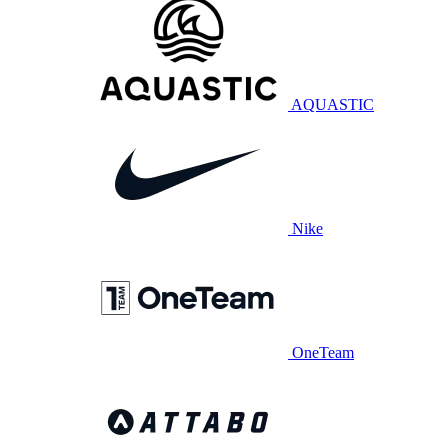
AQUASTIC
Nike
OneTeam