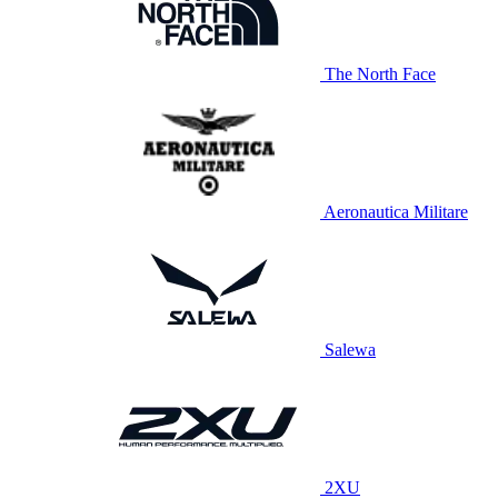
The North Face
Aeronautica Militare
Salewa
2XU