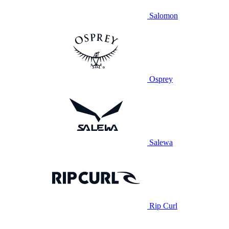
Salomon
Osprey
Salewa
Rip Curl