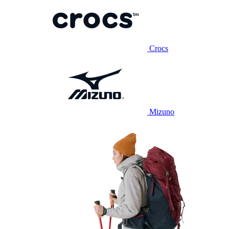
Crocs
Mizuno