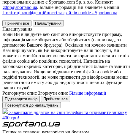
персональних даних є Sportano.com Sp. z o.o. Контакт:
gdpr@sportano.ua
. Більше інформації Ви знайдете в нашій
Політиці конфіденційності та файлів cookie - Sportano.ua
.
Прийняти все
Налаштування
Налаштування
Коли Ви відвідуєте веб-сайт або використовуєте програму,
інформація може збиратися або зберігатися (наприклад, за
допомогою Вашого браузера). Оскільки ми хочемо залишити
Вам вирішувати, як Ви використовуєте наші послуги, Ви
можете самостійно контролювати використання певних типів
файлів cookie або подібних технологій. Натисніть на
заголовки окремих категорій, щоб дізнатися більше та змінити
налаштування. Якщо ви відхилите певні файли cookie або
подібні технології, це може призвести до відображення менш
релевантного вмісту або до недоступності певних функцій
наших служб.
Розгорнути опис
Згорнути опис
Більше інформації
Підтвердити вибір
Прийняти все
Повернутися до налаштувань
Завантажте додаток на свій телефон та отримайте знижку
400 грн!
Пошук за товаром, категорією чи брендом