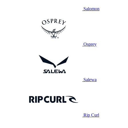
Salomon
Osprey
Salewa
Rip Curl