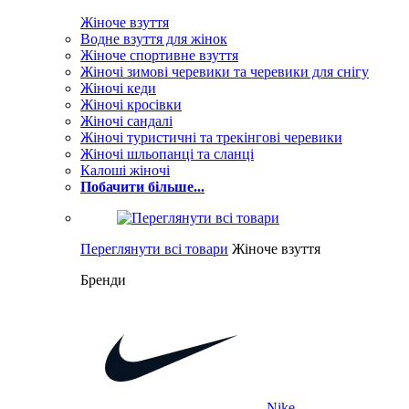
Жіноче взуття
Водне взуття для жінок
Жіноче спортивне взуття
Жіночі зимові черевики та черевики для снігу
Жіночі кеди
Жіночі кросівки
Жіночі сандалі
Жіночі туристичні та трекінгові черевики
Жіночі шльопанці та сланці
Калоші жіночі
Побачити більше...
Переглянути всі товари
Жіноче взуття
Бренди
Nike