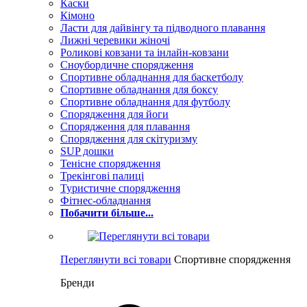
Каски
Кімоно
Ласти для дайвінгу та підводного плавання
Лижні черевики жіночі
Роликові ковзани та інлайн-ковзани
Сноубордичне спорядження
Спортивне обладнання для баскетболу
Спортивне обладнання для боксу
Спортивне обладнання для футболу
Спорядження для йоги
Спорядження для плавання
Спорядження для скітуризму
SUP дошки
Тенісне спорядження
Трекінгові палиці
Туристичне спорядження
Фітнес-обладнання
Побачити більше...
Переглянути всі товари
Спортивне спорядження
Бренди