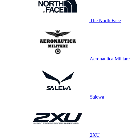
The North Face
Aeronautica Militare
Salewa
2XU