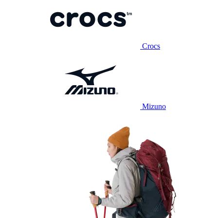
Crocs
Mizuno