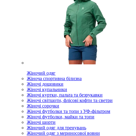
Жіночий одяг
Жіноча спортивна білизна
Жіночі дощовики
Жіночі купальники
Жіночі куртки, пальта та безрукавки
Жіночі світшоти, флісові кофти та светри
Жіночі сорочки
Жіночі футболки та топи з УФ-фільтром
Жіночі футболки, майки та топи
Жіночі шорти
Жіночий одяг для тренувань
Жіночий одяг з мериносової вовни