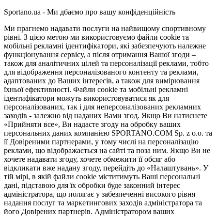
Sportano.ua - Ми дбаємо про вашу конфіденційність
Ми прагнемо надавати послуги на найвищому спортивному
рівні. З цією метою ми використовуємо файли cookie та
мобільні рекламні ідентифікатори, які забезпечують належне
функціонування сервісу, а після отримання Вашої згоди –
також для аналітичних цілей та персоналізації реклами, тобто
для відображення персоналізованого контенту та реклами,
адаптованих до Ваших інтересів, а також для вимірювання
їхньої ефективності. Файли cookie та мобільні рекламні
ідентифікатори можуть використовуватися як для
персоналізованих, так і для неперсоналізованих рекламних
заходів - залежно від наданих Вами згод. Якщо Ви натиснете
«Прийняти все», Ви надасте згоду на обробку ваших
персональних даних компанією SPORTANO.COM Sp. z o.o. та
її Довіреними партнерами, у тому числі на персоналізацію
реклами, що відображається на сайті та поза ним. Якщо Ви не
хочете надавати згоду, хочете обмежити її обсяг або
відкликати вже надану згоду, перейдіть до «Налаштувань». У
тій мірі, в якій файли cookie міститимуть Ваші персональні
дані, підставою для їх обробки буде законний інтерес
адміністратора, що полягає у забезпеченні високого рівня
надання послуг та маркетингових заходів адміністратора та
його Довірених партнерів. Адміністратором ваших