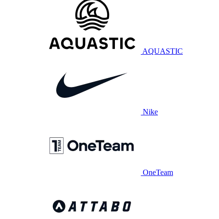
AQUASTIC
Nike
OneTeam