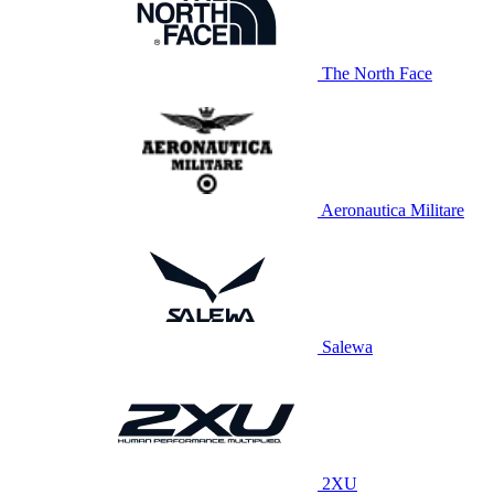
The North Face
Aeronautica Militare
Salewa
2XU