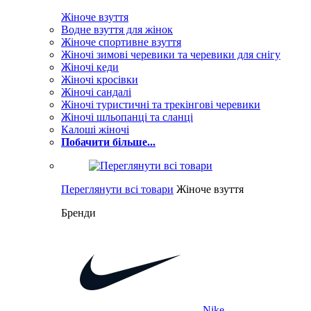
Жіноче взуття
Водне взуття для жінок
Жіноче спортивне взуття
Жіночі зимові черевики та черевики для снігу
Жіночі кеди
Жіночі кросівки
Жіночі сандалі
Жіночі туристичні та трекінгові черевики
Жіночі шльопанці та сланці
Калоші жіночі
Побачити більше...
Переглянути всі товари
Жіноче взуття
Бренди
Nike