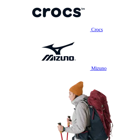
Crocs
Mizuno