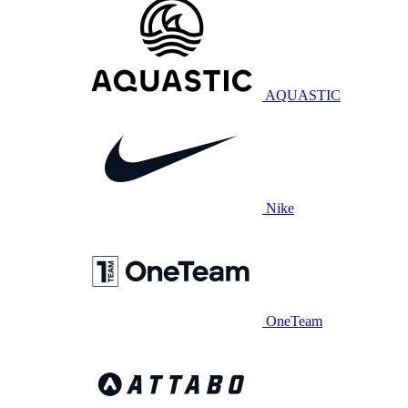
AQUASTIC
Nike
OneTeam