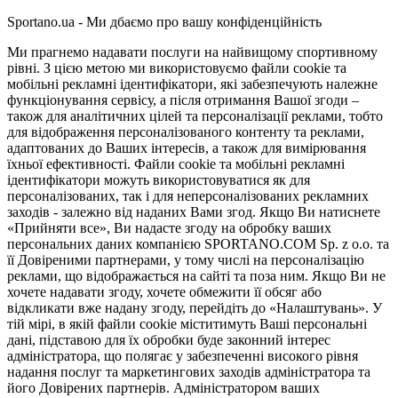
Sportano.ua - Ми дбаємо про вашу конфіденційність
Ми прагнемо надавати послуги на найвищому спортивному
рівні. З цією метою ми використовуємо файли cookie та
мобільні рекламні ідентифікатори, які забезпечують належне
функціонування сервісу, а після отримання Вашої згоди –
також для аналітичних цілей та персоналізації реклами, тобто
для відображення персоналізованого контенту та реклами,
адаптованих до Ваших інтересів, а також для вимірювання
їхньої ефективності. Файли cookie та мобільні рекламні
ідентифікатори можуть використовуватися як для
персоналізованих, так і для неперсоналізованих рекламних
заходів - залежно від наданих Вами згод. Якщо Ви натиснете
«Прийняти все», Ви надасте згоду на обробку ваших
персональних даних компанією SPORTANO.COM Sp. z o.o. та
її Довіреними партнерами, у тому числі на персоналізацію
реклами, що відображається на сайті та поза ним. Якщо Ви не
хочете надавати згоду, хочете обмежити її обсяг або
відкликати вже надану згоду, перейдіть до «Налаштувань». У
тій мірі, в якій файли cookie міститимуть Ваші персональні
дані, підставою для їх обробки буде законний інтерес
адміністратора, що полягає у забезпеченні високого рівня
надання послуг та маркетингових заходів адміністратора та
його Довірених партнерів. Адміністратором ваших