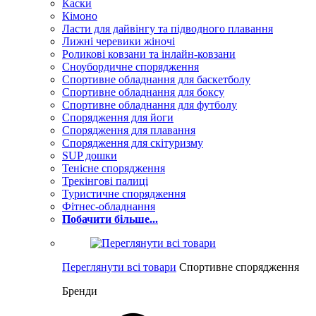
Каски
Кімоно
Ласти для дайвінгу та підводного плавання
Лижні черевики жіночі
Роликові ковзани та інлайн-ковзани
Сноубордичне спорядження
Спортивне обладнання для баскетболу
Спортивне обладнання для боксу
Спортивне обладнання для футболу
Спорядження для йоги
Спорядження для плавання
Спорядження для скітуризму
SUP дошки
Тенісне спорядження
Трекінгові палиці
Туристичне спорядження
Фітнес-обладнання
Побачити більше...
Переглянути всі товари
Спортивне спорядження
Бренди