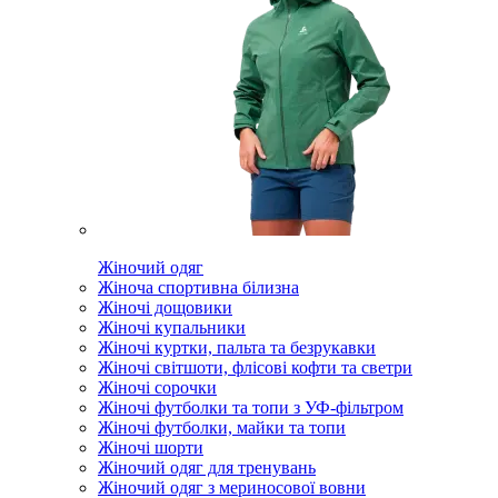
Жіночий одяг
Жіноча спортивна білизна
Жіночі дощовики
Жіночі купальники
Жіночі куртки, пальта та безрукавки
Жіночі світшоти, флісові кофти та светри
Жіночі сорочки
Жіночі футболки та топи з УФ-фільтром
Жіночі футболки, майки та топи
Жіночі шорти
Жіночий одяг для тренувань
Жіночий одяг з мериносової вовни