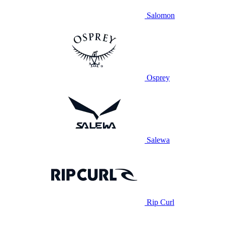
Salomon
Osprey
Salewa
Rip Curl