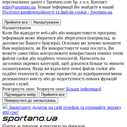
персональних даних є Sportano.com Sp. z o.o. Контакт:
gdpr@sportano.ua
. Більше інформації Ви знайдете в нашій
Політиці конфіденційності та файлів cookie - Sportano.ua
.
Прийняти все
Налаштування
Налаштування
Коли Ви відвідуєте веб-сайт або використовуєте програму,
інформація може збиратися або зберігатися (наприклад, за
допомогою Вашого браузера). Оскільки ми хочемо залишити
Вам вирішувати, як Ви використовуєте наші послуги, Ви
можете самостійно контролювати використання певних типів
файлів cookie або подібних технологій. Натисніть на
заголовки окремих категорій, щоб дізнатися більше та змінити
налаштування. Якщо ви відхилите певні файли cookie або
подібні технології, це може призвести до відображення менш
релевантного вмісту або до недоступності певних функцій
наших служб.
Розгорнути опис
Згорнути опис
Більше інформації
Підтвердити вибір
Прийняти все
Повернутися до налаштувань
Завантажте додаток на свій телефон та отримайте знижку
400 грн!
Пошук за товаром, категорією чи брендом