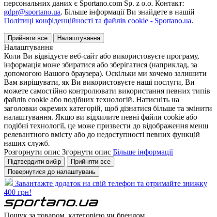
персональних даних є Sportano.com Sp. z o.o. Контакт:
gdpr@sportano.ua
. Більше інформації Ви знайдете в нашій
Політиці конфіденційності та файлів cookie - Sportano.ua
.
Прийняти все
Налаштування
Налаштування
Коли Ви відвідуєте веб-сайт або використовуєте програму,
інформація може збиратися або зберігатися (наприклад, за
допомогою Вашого браузера). Оскільки ми хочемо залишити
Вам вирішувати, як Ви використовуєте наші послуги, Ви
можете самостійно контролювати використання певних типів
файлів cookie або подібних технологій. Натисніть на
заголовки окремих категорій, щоб дізнатися більше та змінити
налаштування. Якщо ви відхилите певні файли cookie або
подібні технології, це може призвести до відображення менш
релевантного вмісту або до недоступності певних функцій
наших служб.
Розгорнути опис
Згорнути опис
Більше інформації
Підтвердити вибір
Прийняти все
Повернутися до налаштувань
Завантажте додаток на свій телефон та отримайте знижку
400 грн!
Пошук за товаром, категорією чи брендом