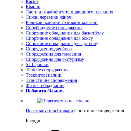
Каски
Кімоно
Ласти для дайвінгу та підводного плавання
Лижні черевики жіночі
Роликові ковзани та інлайн-ковзани
Сноубордичне спорядження
Спортивне обладнання для баскетболу
Спортивне обладнання для боксу
Спортивне обладнання для футболу
Спорядження для йоги
Спорядження для плавання
Спорядження для скітуризму
SUP дошки
Тенісне спорядження
Трекінгові палиці
Туристичне спорядження
Фітнес-обладнання
Побачити більше...
Переглянути всі товари
Спортивне спорядження
Бренди