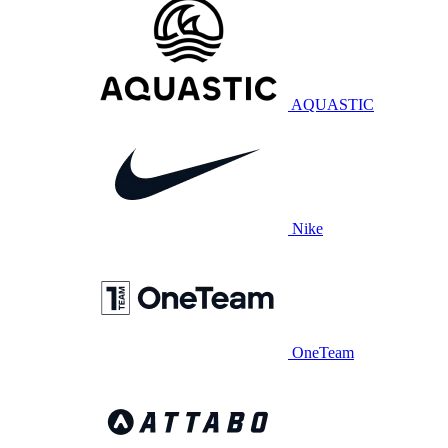
AQUASTIC
Nike
OneTeam