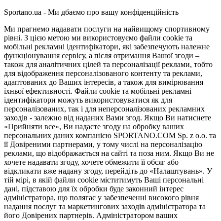
Sportano.ua - Ми дбаємо про вашу конфіденційність
Ми прагнемо надавати послуги на найвищому спортивному
рівні. З цією метою ми використовуємо файли cookie та
мобільні рекламні ідентифікатори, які забезпечують належне
функціонування сервісу, а після отримання Вашої згоди –
також для аналітичних цілей та персоналізації реклами, тобто
для відображення персоналізованого контенту та реклами,
адаптованих до Ваших інтересів, а також для вимірювання
їхньої ефективності. Файли cookie та мобільні рекламні
ідентифікатори можуть використовуватися як для
персоналізованих, так і для неперсоналізованих рекламних
заходів - залежно від наданих Вами згод. Якщо Ви натиснете
«Прийняти все», Ви надасте згоду на обробку ваших
персональних даних компанією SPORTANO.COM Sp. z o.o. та
її Довіреними партнерами, у тому числі на персоналізацію
реклами, що відображається на сайті та поза ним. Якщо Ви не
хочете надавати згоду, хочете обмежити її обсяг або
відкликати вже надану згоду, перейдіть до «Налаштувань». У
тій мірі, в якій файли cookie міститимуть Ваші персональні
дані, підставою для їх обробки буде законний інтерес
адміністратора, що полягає у забезпеченні високого рівня
надання послуг та маркетингових заходів адміністратора та
його Довірених партнерів. Адміністратором ваших