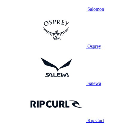
Salomon
Osprey
Salewa
Rip Curl