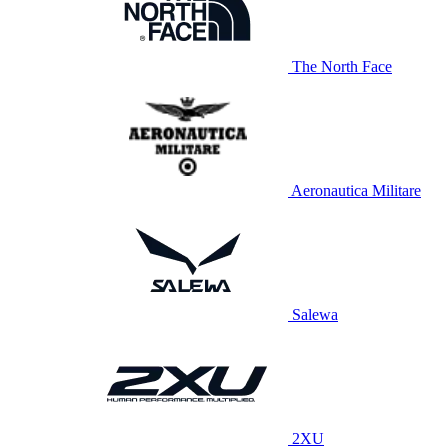
The North Face
Aeronautica Militare
Salewa
2XU