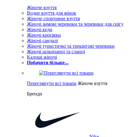
Жіноче взуття
Водне взуття для жінок
Жіноче спортивне взуття
Жіночі зимові черевики та черевики для снігу
Жіночі кеди
Жіночі кросівки
Жіночі сандалі
Жіночі туристичні та трекінгові черевики
Жіночі шльопанці та сланці
Калоші жіночі
Побачити більше...
Переглянути всі товари
Жіноче взуття
Бренди
Nike