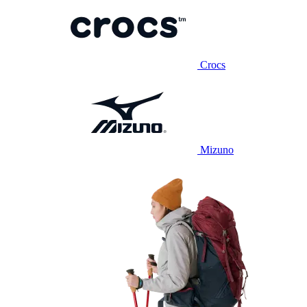
Crocs
Mizuno