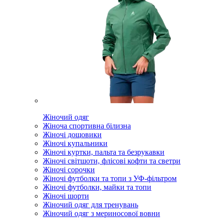
Жіночий одяг
Жіноча спортивна білизна
Жіночі дощовики
Жіночі купальники
Жіночі куртки, пальта та безрукавки
Жіночі світшоти, флісові кофти та светри
Жіночі сорочки
Жіночі футболки та топи з УФ-фільтром
Жіночі футболки, майки та топи
Жіночі шорти
Жіночий одяг для тренувань
Жіночий одяг з мериносової вовни