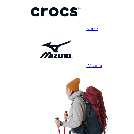
Crocs
Mizuno