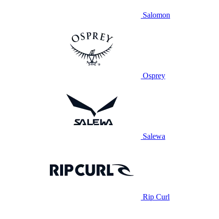
Salomon
Osprey
Salewa
Rip Curl