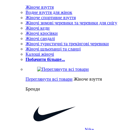
Жіноче взуття
Водне взуття для жінок
Жіноче спортивне взуття
Жіночі зимові черевики та черевики для снігу
Жіночі кеди
Жіночі кросівки
Жіночі сандалі
Жіночі туристичні та трекінгові черевики
Жіночі шльопанці та сланці
Калоші жіночі
Побачити більше...
Переглянути всі товари
Жіноче взуття
Бренди
Nike