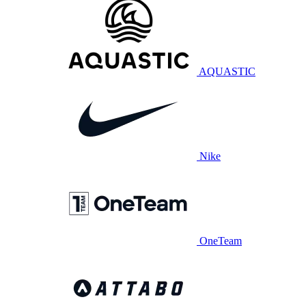
AQUASTIC
Nike
OneTeam