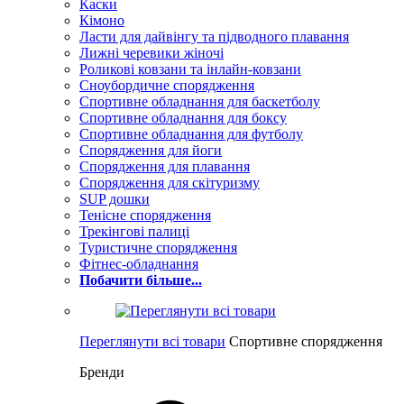
Каски
Кімоно
Ласти для дайвінгу та підводного плавання
Лижні черевики жіночі
Роликові ковзани та інлайн-ковзани
Сноубордичне спорядження
Спортивне обладнання для баскетболу
Спортивне обладнання для боксу
Спортивне обладнання для футболу
Спорядження для йоги
Спорядження для плавання
Спорядження для скітуризму
SUP дошки
Тенісне спорядження
Трекінгові палиці
Туристичне спорядження
Фітнес-обладнання
Побачити більше...
Переглянути всі товари
Спортивне спорядження
Бренди