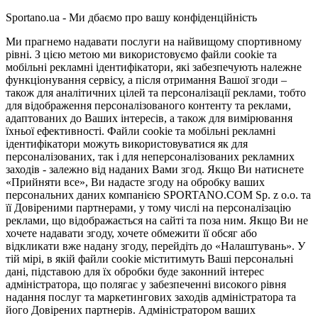
Sportano.ua - Ми дбаємо про вашу конфіденційність
Ми прагнемо надавати послуги на найвищому спортивному
рівні. З цією метою ми використовуємо файли cookie та
мобільні рекламні ідентифікатори, які забезпечують належне
функціонування сервісу, а після отримання Вашої згоди –
також для аналітичних цілей та персоналізації реклами, тобто
для відображення персоналізованого контенту та реклами,
адаптованих до Ваших інтересів, а також для вимірювання
їхньої ефективності. Файли cookie та мобільні рекламні
ідентифікатори можуть використовуватися як для
персоналізованих, так і для неперсоналізованих рекламних
заходів - залежно від наданих Вами згод. Якщо Ви натиснете
«Прийняти все», Ви надасте згоду на обробку ваших
персональних даних компанією SPORTANO.COM Sp. z o.o. та
її Довіреними партнерами, у тому числі на персоналізацію
реклами, що відображається на сайті та поза ним. Якщо Ви не
хочете надавати згоду, хочете обмежити її обсяг або
відкликати вже надану згоду, перейдіть до «Налаштувань». У
тій мірі, в якій файли cookie міститимуть Ваші персональні
дані, підставою для їх обробки буде законний інтерес
адміністратора, що полягає у забезпеченні високого рівня
надання послуг та маркетингових заходів адміністратора та
його Довірених партнерів. Адміністратором ваших