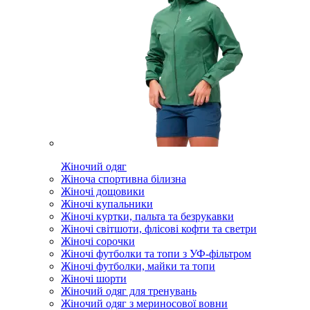
Жіночий одяг
Жіноча спортивна білизна
Жіночі дощовики
Жіночі купальники
Жіночі куртки, пальта та безрукавки
Жіночі світшоти, флісові кофти та светри
Жіночі сорочки
Жіночі футболки та топи з УФ-фільтром
Жіночі футболки, майки та топи
Жіночі шорти
Жіночий одяг для тренувань
Жіночий одяг з мериносової вовни