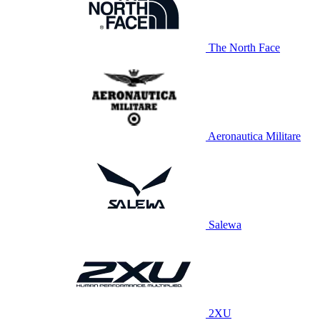
The North Face
Aeronautica Militare
Salewa
2XU