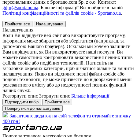
персональних даних є Sportano.com Sp. z o.o. Контакт:
gdpr@sportano.ua
. Більше інформації Ви знайдете в нашій
Політиці конфіденційності та файлів cookie - Sportano.ua
.
Прийняти все
Налаштування
Налаштування
Коли Ви відвідуєте веб-сайт або використовуєте програму,
інформація може збиратися або зберігатися (наприклад, за
допомогою Вашого браузера). Оскільки ми хочемо залишити
Вам вирішувати, як Ви використовуєте наші послуги, Ви
можете самостійно контролювати використання певних типів
файлів cookie або подібних технологій. Натисніть на
заголовки окремих категорій, щоб дізнатися більше та змінити
налаштування. Якщо ви відхилите певні файли cookie або
подібні технології, це може призвести до відображення менш
релевантного вмісту або до недоступності певних функцій
наших служб.
Розгорнути опис
Згорнути опис
Більше інформації
Підтвердити вибір
Прийняти все
Повернутися до налаштувань
Завантажте додаток на свій телефон та отримайте знижку
400 грн!
Пошук за товаром, категорією чи брендом