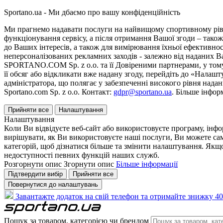
Sportano.ua - Ми дбаємо про вашу конфіденційність
Ми прагнемо надавати послуги на найвищому спортивному рівні
функціонування сервісу, а після отримання Вашої згоди – також
до Ваших інтересів, а також для вимірювання їхньої ефективнос
неперсоналізованих рекламних заходів - залежно від наданих 
SPORTANO.COM Sp. z o.o. та її Довіреними партнерами, у тому 
її обсяг або відкликати вже надану згоду, перейдіть до «Налашт
адміністратора, що полягає у забезпеченні високого рівня нада
Sportano.com Sp. z o.o. Контакт:
gdpr@sportano.ua
. Більше інфор
Прийняти все
Налаштування
Налаштування
Коли Ви відвідуєте веб-сайт або використовуєте програму, інф
вирішувати, як Ви використовуєте наші послуги, Ви можете са
категорій, щоб дізнатися більше та змінити налаштування. Якщо
недоступності певних функцій наших служб.
Розгорнути опис
Згорнути опис
Більше інформації
Підтвердити вибір
Прийняти все
Повернутися до налаштувань
Завантажте додаток на свій телефон та отримайте знижку 40
Пошук за товаром, категорією чи брендом