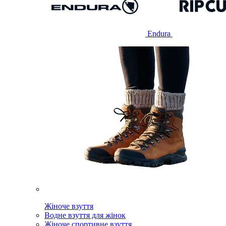
Endura
Жіноче взуття
Водне взуття для жінок
Жіноче спортивне взуття