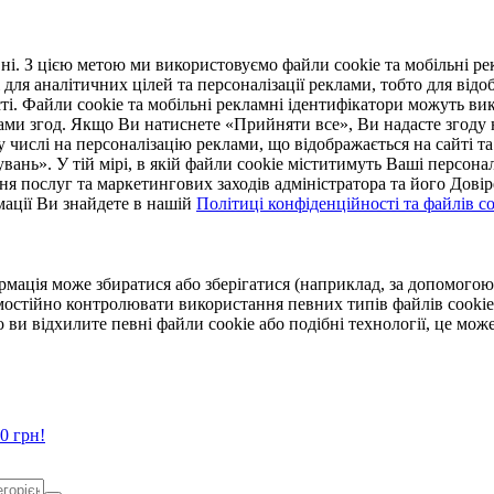
. З цією метою ми використовуємо файли cookie та мобільні рек
 для аналітичних цілей та персоналізації реклами, тобто для ві
ті. Файли cookie та мобільні рекламні ідентифікатори можуть вик
Вами згод. Якщо Ви натиснете «Прийняти все», Ви надасте згод
числі на персоналізацію реклами, що відображається на сайті та
увань». У тій мірі, в якій файли cookie міститимуть Ваші персонал
ння послуг та маркетингових заходів адміністратора та його Дов
мації Ви знайдете в нашій
Політиці конфіденційності та файлів coo
ормація може збиратися або зберігатися (наприклад, за допомог
мостійно контролювати використання певних типів файлів cookie
 ви відхилите певні файли cookie або подібні технології, це мо
0 грн!