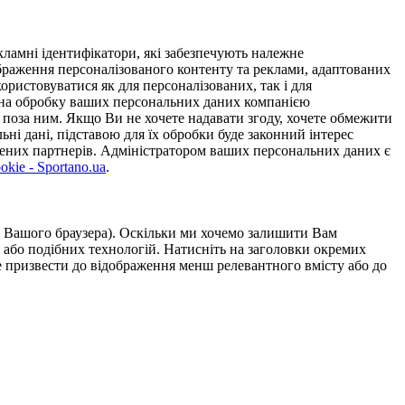
ламні ідентифікатори, які забезпечують належне
дображення персоналізованого контенту та реклами, адаптованих
ористовуватися як для персоналізованих, так і для
у на обробку ваших персональних даних компанією
 поза ним. Якщо Ви не хочете надавати згоду, хочете обмежити
ьні дані, підставою для їх обробки буде законний інтерес
ірених партнерів. Адміністратором ваших персональних даних є
kie - Sportano.ua
.
ою Вашого браузера). Оскільки ми хочемо залишити Вам
 або подібних технологій. Натисніть на заголовки окремих
же призвести до відображення менш релевантного вмісту або до