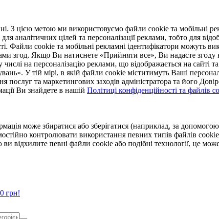
. З цією метою ми використовуємо файли cookie та мобільні рек
 для аналітичних цілей та персоналізації реклами, тобто для ві
ті. Файли cookie та мобільні рекламні ідентифікатори можуть вик
Вами згод. Якщо Ви натиснете «Прийняти все», Ви надасте згод
числі на персоналізацію реклами, що відображається на сайті та
увань». У тій мірі, в якій файли cookie міститимуть Ваші персонал
ння послуг та маркетингових заходів адміністратора та його Дов
мації Ви знайдете в нашій
Політиці конфіденційності та файлів coo
ормація може збиратися або зберігатися (наприклад, за допомог
мостійно контролювати використання певних типів файлів cookie
 ви відхилите певні файли cookie або подібні технології, це мо
0 грн!