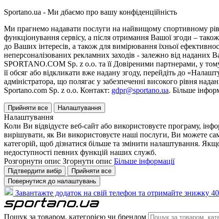
Sportano.ua - Ми дбаємо про вашу конфіденційність
Ми прагнемо надавати послуги на найвищому спортивному рівні
функціонування сервісу, а після отримання Вашої згоди – також
до Ваших інтересів, а також для вимірювання їхньої ефективнос
неперсоналізованих рекламних заходів - залежно від наданих 
SPORTANO.COM Sp. z o.o. та її Довіреними партнерами, у тому 
її обсяг або відкликати вже надану згоду, перейдіть до «Налашт
адміністратора, що полягає у забезпеченні високого рівня нада
Sportano.com Sp. z o.o. Контакт:
gdpr@sportano.ua
. Більше інфор
Прийняти все
Налаштування
Налаштування
Коли Ви відвідуєте веб-сайт або використовуєте програму, інф
вирішувати, як Ви використовуєте наші послуги, Ви можете са
категорій, щоб дізнатися більше та змінити налаштування. Якщо
недоступності певних функцій наших служб.
Розгорнути опис
Згорнути опис
Більше інформації
Підтвердити вибір
Прийняти все
Повернутися до налаштувань
Завантажте додаток на свій телефон та отримайте знижку 40
Пошук за товаром, категорією чи брендом