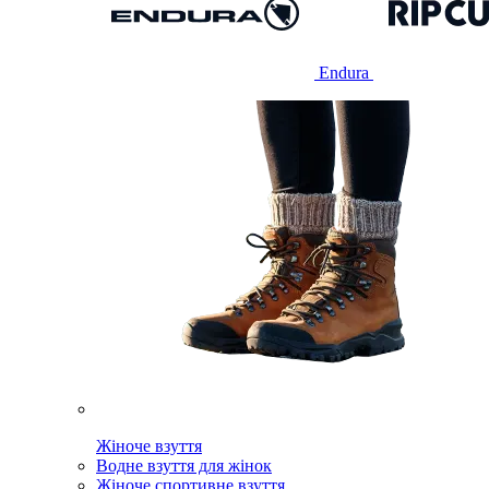
Endura
Жіноче взуття
Водне взуття для жінок
Жіноче спортивне взуття