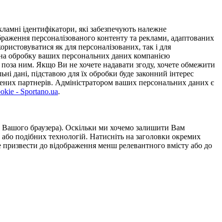
ламні ідентифікатори, які забезпечують належне
дображення персоналізованого контенту та реклами, адаптованих
ористовуватися як для персоналізованих, так і для
у на обробку ваших персональних даних компанією
 поза ним. Якщо Ви не хочете надавати згоду, хочете обмежити
ьні дані, підставою для їх обробки буде законний інтерес
ірених партнерів. Адміністратором ваших персональних даних є
kie - Sportano.ua
.
ою Вашого браузера). Оскільки ми хочемо залишити Вам
 або подібних технологій. Натисніть на заголовки окремих
же призвести до відображення менш релевантного вмісту або до