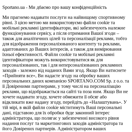
Sportano.ua - Ми дбаємо про вашу конфіденційність
Ми прагнемо надавати послуги на найвищому спортивному
рівні. З цією метою ми використовуємо файли cookie та
мобільні рекламні ідентифікатори, які забезпечують належне
функціонування сервісу, а після отримання Вашої згоди –
також для аналітичних цілей та персоналізації реклами, тобто
для відображення персоналізованого контенту та реклами,
адаптованих до Ваших інтересів, а також для вимірювання
їхньої ефективності. Файли cookie та мобільні рекламні
ідентифікатори можуть використовуватися як для
персоналізованих, так і для неперсоналізованих рекламних
заходів - залежно від наданих Вами згод. Якщо Ви натиснете
«Прийняти все», Ви надасте згоду на обробку ваших
персональних даних компанією SPORTANO.COM Sp. z o.o. та
її Довіреними партнерами, у тому числі на персоналізацію
реклами, що відображається на сайті та поза ним. Якщо Ви не
хочете надавати згоду, хочете обмежити її обсяг або
відкликати вже надану згоду, перейдіть до «Налаштувань». У
тій мірі, в якій файли cookie міститимуть Ваші персональні
дані, підставою для їх обробки буде законний інтерес
адміністратора, що полягає у забезпеченні високого рівня
надання послуг та маркетингових заходів адміністратора та
його Довірених партнерів. Адміністратором ваших