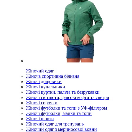
Жіночий одяг
Жіноча спортивна білизна
Жіночі дощовики
Жіночі купальники
Жіночі куртки, пальта та безрукавки
Жіночі світшоти, флісові кофти та светри
Жіночі сорочки
Жіночі футболки та топи з УФ-фільтром
Жіночі футболки, майки та топи
Жіночі шорти
Жіночий одяг для тренувань
Жіночий одяг з мериносової вовни