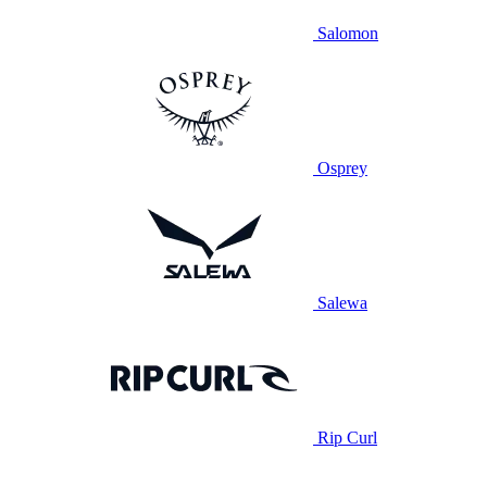
Salomon
Osprey
Salewa
Rip Curl