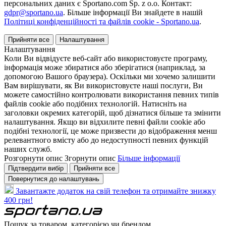
персональних даних є Sportano.com Sp. z o.o. Контакт:
gdpr@sportano.ua
. Більше інформації Ви знайдете в нашій
Політиці конфіденційності та файлів cookie - Sportano.ua
.
Прийняти все
Налаштування
Налаштування
Коли Ви відвідуєте веб-сайт або використовуєте програму,
інформація може збиратися або зберігатися (наприклад, за
допомогою Вашого браузера). Оскільки ми хочемо залишити
Вам вирішувати, як Ви використовуєте наші послуги, Ви
можете самостійно контролювати використання певних типів
файлів cookie або подібних технологій. Натисніть на
заголовки окремих категорій, щоб дізнатися більше та змінити
налаштування. Якщо ви відхилите певні файли cookie або
подібні технології, це може призвести до відображення менш
релевантного вмісту або до недоступності певних функцій
наших служб.
Розгорнути опис
Згорнути опис
Більше інформації
Підтвердити вибір
Прийняти все
Повернутися до налаштувань
Завантажте додаток на свій телефон та отримайте знижку
400 грн!
Пошук за товаром, категорією чи брендом