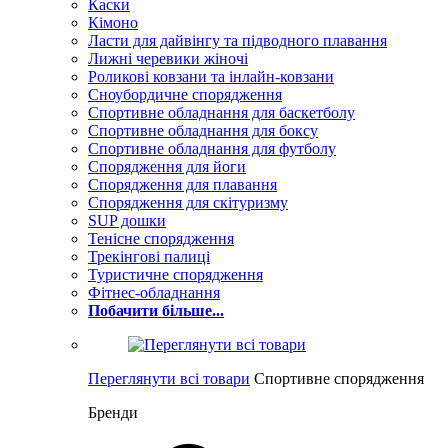
Каски
Кімоно
Ласти для дайвінгу та підводного плавання
Лижні черевики жіночі
Роликові ковзани та інлайн-ковзани
Сноубордичне спорядження
Спортивне обладнання для баскетболу
Спортивне обладнання для боксу
Спортивне обладнання для футболу
Спорядження для йоги
Спорядження для плавання
Спорядження для скітуризму
SUP дошки
Тенісне спорядження
Трекінгові палиці
Туристичне спорядження
Фітнес-обладнання
Побачити більше...
Переглянути всі товари
Спортивне спорядження
Бренди