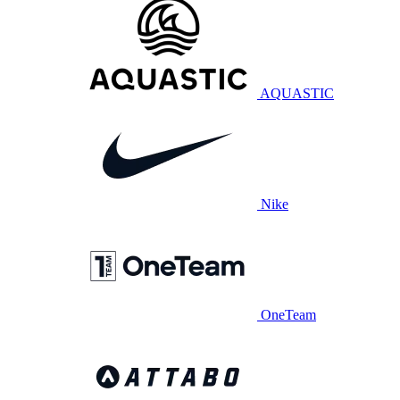
AQUASTIC
Nike
OneTeam