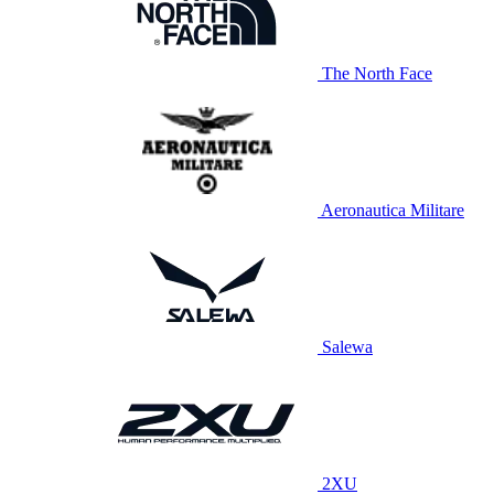
The North Face
Aeronautica Militare
Salewa
2XU