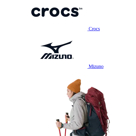
Crocs
Mizuno