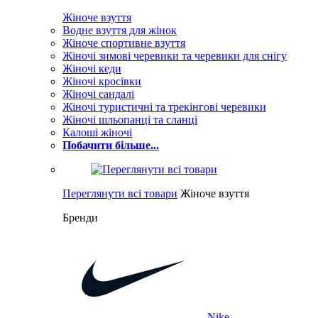
Жіноче взуття
Водне взуття для жінок
Жіноче спортивне взуття
Жіночі зимові черевики та черевики для снігу
Жіночі кеди
Жіночі кросівки
Жіночі сандалі
Жіночі туристичні та трекінгові черевики
Жіночі шльопанці та сланці
Калоші жіночі
Побачити більше...
Переглянути всі товари
Жіноче взуття
Бренди
Nike