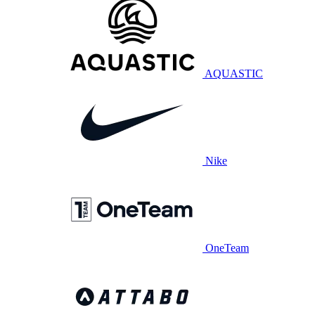
AQUASTIC
Nike
OneTeam