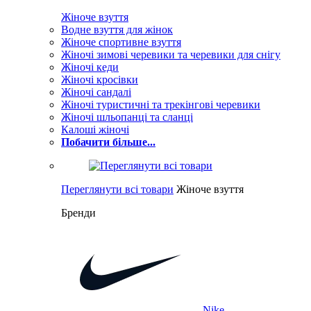
Жіноче взуття
Водне взуття для жінок
Жіноче спортивне взуття
Жіночі зимові черевики та черевики для снігу
Жіночі кеди
Жіночі кросівки
Жіночі сандалі
Жіночі туристичні та трекінгові черевики
Жіночі шльопанці та сланці
Калоші жіночі
Побачити більше...
Переглянути всі товари
Жіноче взуття
Бренди
Nike