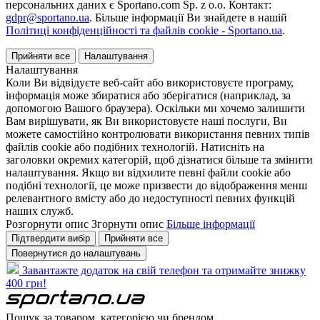
персональних даних є Sportano.com Sp. z o.o. Контакт:
gdpr@sportano.ua
. Більше інформації Ви знайдете в нашій
Політиці конфіденційності та файлів cookie - Sportano.ua
.
Прийняти все
Налаштування
Налаштування
Коли Ви відвідуєте веб-сайт або використовуєте програму,
інформація може збиратися або зберігатися (наприклад, за
допомогою Вашого браузера). Оскільки ми хочемо залишити
Вам вирішувати, як Ви використовуєте наші послуги, Ви
можете самостійно контролювати використання певних типів
файлів cookie або подібних технологій. Натисніть на
заголовки окремих категорій, щоб дізнатися більше та змінити
налаштування. Якщо ви відхилите певні файли cookie або
подібні технології, це може призвести до відображення менш
релевантного вмісту або до недоступності певних функцій
наших служб.
Розгорнути опис
Згорнути опис
Більше інформації
Підтвердити вибір
Прийняти все
Повернутися до налаштувань
Завантажте додаток на свій телефон та отримайте знижку
400 грн!
Пошук за товаром, категорією чи брендом