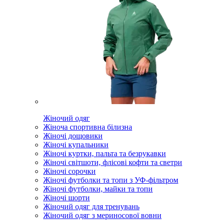
Жіночий одяг
Жіноча спортивна білизна
Жіночі дощовики
Жіночі купальники
Жіночі куртки, пальта та безрукавки
Жіночі світшоти, флісові кофти та светри
Жіночі сорочки
Жіночі футболки та топи з УФ-фільтром
Жіночі футболки, майки та топи
Жіночі шорти
Жіночий одяг для тренувань
Жіночий одяг з мериносової вовни