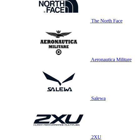
The North Face
Aeronautica Militare
Salewa
2XU