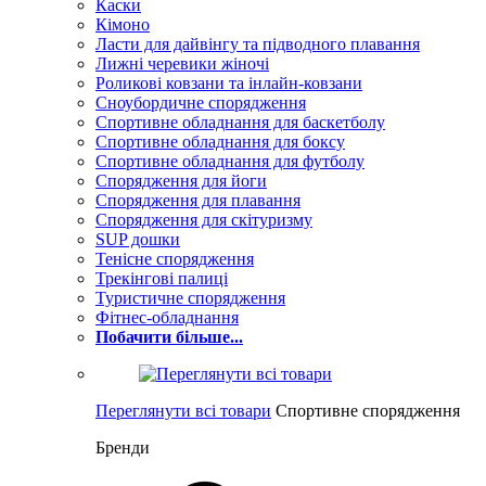
Каски
Кімоно
Ласти для дайвінгу та підводного плавання
Лижні черевики жіночі
Роликові ковзани та інлайн-ковзани
Сноубордичне спорядження
Спортивне обладнання для баскетболу
Спортивне обладнання для боксу
Спортивне обладнання для футболу
Спорядження для йоги
Спорядження для плавання
Спорядження для скітуризму
SUP дошки
Тенісне спорядження
Трекінгові палиці
Туристичне спорядження
Фітнес-обладнання
Побачити більше...
Переглянути всі товари
Спортивне спорядження
Бренди