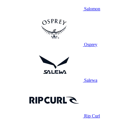
Salomon
Osprey
Salewa
Rip Curl