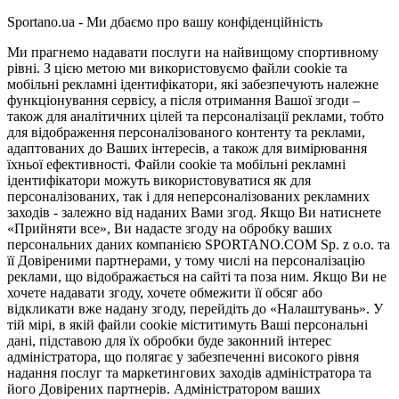
Sportano.ua - Ми дбаємо про вашу конфіденційність
Ми прагнемо надавати послуги на найвищому спортивному
рівні. З цією метою ми використовуємо файли cookie та
мобільні рекламні ідентифікатори, які забезпечують належне
функціонування сервісу, а після отримання Вашої згоди –
також для аналітичних цілей та персоналізації реклами, тобто
для відображення персоналізованого контенту та реклами,
адаптованих до Ваших інтересів, а також для вимірювання
їхньої ефективності. Файли cookie та мобільні рекламні
ідентифікатори можуть використовуватися як для
персоналізованих, так і для неперсоналізованих рекламних
заходів - залежно від наданих Вами згод. Якщо Ви натиснете
«Прийняти все», Ви надасте згоду на обробку ваших
персональних даних компанією SPORTANO.COM Sp. z o.o. та
її Довіреними партнерами, у тому числі на персоналізацію
реклами, що відображається на сайті та поза ним. Якщо Ви не
хочете надавати згоду, хочете обмежити її обсяг або
відкликати вже надану згоду, перейдіть до «Налаштувань». У
тій мірі, в якій файли cookie міститимуть Ваші персональні
дані, підставою для їх обробки буде законний інтерес
адміністратора, що полягає у забезпеченні високого рівня
надання послуг та маркетингових заходів адміністратора та
його Довірених партнерів. Адміністратором ваших