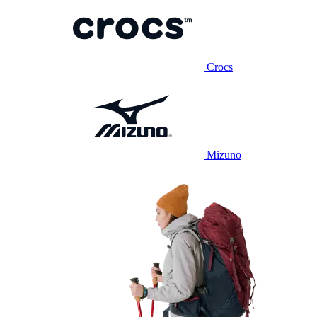
Crocs
Mizuno