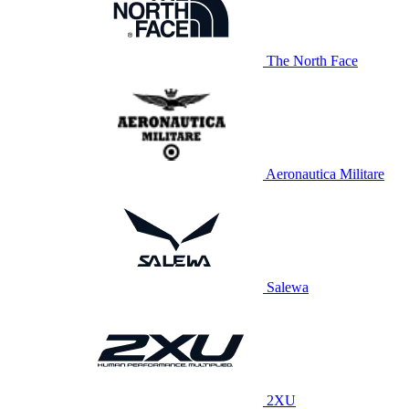
The North Face
Aeronautica Militare
Salewa
2XU