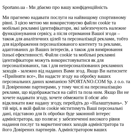
Sportano.ua - Ми дбаємо про вашу конфіденційність
Ми прагнемо надавати послуги на найвищому спортивному
рівні. З цією метою ми використовуємо файли cookie та
мобільні рекламні ідентифікатори, які забезпечують належне
функціонування сервісу, а після отримання Вашої згоди –
також для аналітичних цілей та персоналізації реклами, тобто
для відображення персоналізованого контенту та реклами,
адаптованих до Ваших інтересів, а також для вимірювання
їхньої ефективності. Файли cookie та мобільні рекламні
ідентифікатори можуть використовуватися як для
персоналізованих, так і для неперсоналізованих рекламних
заходів - залежно від наданих Вами згод. Якщо Ви натиснете
«Прийняти все», Ви надасте згоду на обробку ваших
персональних даних компанією SPORTANO.COM Sp. z o.o. та
її Довіреними партнерами, у тому числі на персоналізацію
реклами, що відображається на сайті та поза ним. Якщо Ви не
хочете надавати згоду, хочете обмежити її обсяг або
відкликати вже надану згоду, перейдіть до «Налаштувань». У
тій мірі, в якій файли cookie міститимуть Ваші персональні
дані, підставою для їх обробки буде законний інтерес
адміністратора, що полягає у забезпеченні високого рівня
надання послуг та маркетингових заходів адміністратора та
його Довірених партнерів. Адміністратором ваших