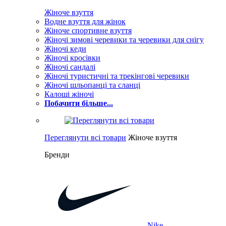
Жіноче взуття
Водне взуття для жінок
Жіноче спортивне взуття
Жіночі зимові черевики та черевики для снігу
Жіночі кеди
Жіночі кросівки
Жіночі сандалі
Жіночі туристичні та трекінгові черевики
Жіночі шльопанці та сланці
Калоші жіночі
Побачити більше...
Переглянути всі товари
Жіноче взуття
Бренди
Nike