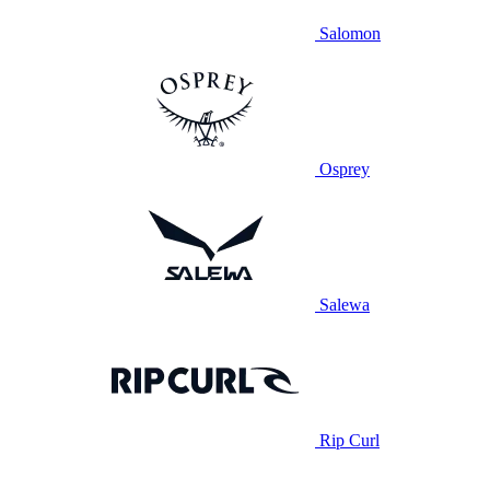
Salomon
Osprey
Salewa
Rip Curl