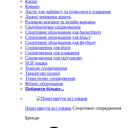
Каски
Кімоно
Ласти для дайвінгу та підводного плавання
Лижні черевики жіночі
Роликові ковзани та інлайн-ковзани
Сноубордичне спорядження
Спортивне обладнання для баскетболу
Спортивне обладнання для боксу
Спортивне обладнання для футболу
Спорядження для йоги
Спорядження для плавання
Спорядження для скітуризму
SUP дошки
Тенісне спорядження
Трекінгові палиці
Туристичне спорядження
Фітнес-обладнання
Побачити більше...
Переглянути всі товари
Спортивне спорядження
Бренди