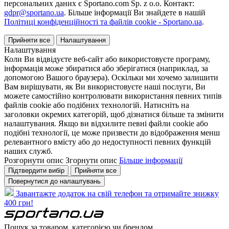
персональних даних є Sportano.com Sp. z o.o. Контакт:
gdpr@sportano.ua
. Більше інформації Ви знайдете в нашій
Політиці конфіденційності та файлів cookie - Sportano.ua
.
Прийняти все
Налаштування
Налаштування
Коли Ви відвідуєте веб-сайт або використовуєте програму,
інформація може збиратися або зберігатися (наприклад, за
допомогою Вашого браузера). Оскільки ми хочемо залишити
Вам вирішувати, як Ви використовуєте наші послуги, Ви
можете самостійно контролювати використання певних типів
файлів cookie або подібних технологій. Натисніть на
заголовки окремих категорій, щоб дізнатися більше та змінити
налаштування. Якщо ви відхилите певні файли cookie або
подібні технології, це може призвести до відображення менш
релевантного вмісту або до недоступності певних функцій
наших служб.
Розгорнути опис
Згорнути опис
Більше інформації
Підтвердити вибір
Прийняти все
Повернутися до налаштувань
Завантажте додаток на свій телефон та отримайте знижку
400 грн!
Пошук за товаром, категорією чи брендом