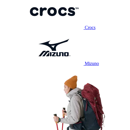
Crocs
Mizuno