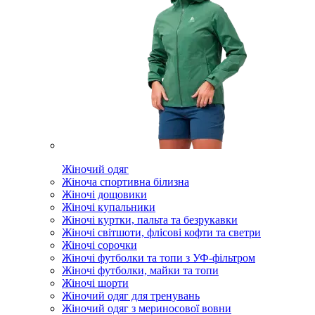
Жіночий одяг
Жіноча спортивна білизна
Жіночі дощовики
Жіночі купальники
Жіночі куртки, пальта та безрукавки
Жіночі світшоти, флісові кофти та светри
Жіночі сорочки
Жіночі футболки та топи з УФ-фільтром
Жіночі футболки, майки та топи
Жіночі шорти
Жіночий одяг для тренувань
Жіночий одяг з мериносової вовни