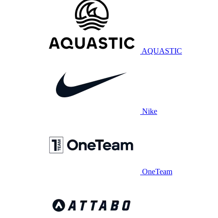
AQUASTIC
Nike
OneTeam