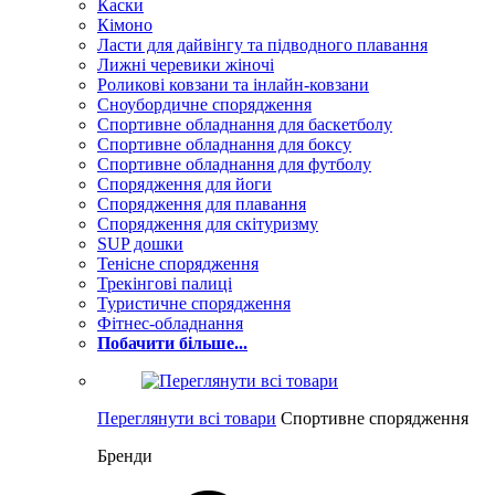
Каски
Кімоно
Ласти для дайвінгу та підводного плавання
Лижні черевики жіночі
Роликові ковзани та інлайн-ковзани
Сноубордичне спорядження
Спортивне обладнання для баскетболу
Спортивне обладнання для боксу
Спортивне обладнання для футболу
Спорядження для йоги
Спорядження для плавання
Спорядження для скітуризму
SUP дошки
Тенісне спорядження
Трекінгові палиці
Туристичне спорядження
Фітнес-обладнання
Побачити більше...
Переглянути всі товари
Спортивне спорядження
Бренди