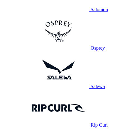
Salomon
Osprey
Salewa
Rip Curl