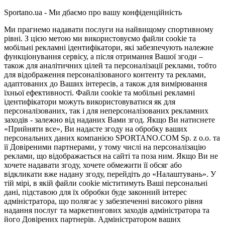
Sportano.ua - Ми дбаємо про вашу конфіденційність
Ми прагнемо надавати послуги на найвищому спортивному
рівні. З цією метою ми використовуємо файли cookie та
мобільні рекламні ідентифікатори, які забезпечують належне
функціонування сервісу, а після отримання Вашої згоди –
також для аналітичних цілей та персоналізації реклами, тобто
для відображення персоналізованого контенту та реклами,
адаптованих до Ваших інтересів, а також для вимірювання
їхньої ефективності. Файли cookie та мобільні рекламні
ідентифікатори можуть використовуватися як для
персоналізованих, так і для неперсоналізованих рекламних
заходів - залежно від наданих Вами згод. Якщо Ви натиснете
«Прийняти все», Ви надасте згоду на обробку ваших
персональних даних компанією SPORTANO.COM Sp. z o.o. та
її Довіреними партнерами, у тому числі на персоналізацію
реклами, що відображається на сайті та поза ним. Якщо Ви не
хочете надавати згоду, хочете обмежити її обсяг або
відкликати вже надану згоду, перейдіть до «Налаштувань». У
тій мірі, в якій файли cookie міститимуть Ваші персональні
дані, підставою для їх обробки буде законний інтерес
адміністратора, що полягає у забезпеченні високого рівня
надання послуг та маркетингових заходів адміністратора та
його Довірених партнерів. Адміністратором ваших