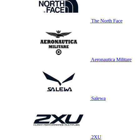
The North Face
Aeronautica Militare
Salewa
2XU