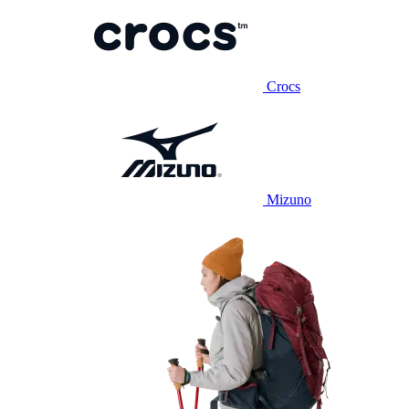
Crocs
Mizuno