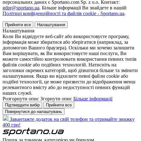
персональних даних є Sportano.com Sp. z o.o. Контакт:
gdpr@sportano.ua
. Більше інформації Ви знайдете в нашій
Політиці конфіденційності та файлів cookie - Sportano.ua
.
Прийняти все
Налаштування
Налаштування
Коли Ви відвідуєте веб-сайт або використовуєте програму,
інформація може збиратися або зберігатися (наприклад, за
допомогою Вашого браузера). Оскільки ми хочемо залишити
Вам вирішувати, як Ви використовуєте наші послуги, Ви
можете самостійно контролювати використання певних типів
файлів cookie або подібних технологій. Натисніть на
заголовки окремих категорій, щоб дізнатися більше та змінити
налаштування. Якщо ви відхилите певні файли cookie або
подібні технології, це може призвести до відображення менш
релевантного вмісту або до недоступності певних функцій
наших служб.
Розгорнути опис
Згорнути опис
Більше інформації
Підтвердити вибір
Прийняти все
Повернутися до налаштувань
Завантажте додаток на свій телефон та отримайте знижку
400 грн!
Пошук за товаром, категорією чи брендом