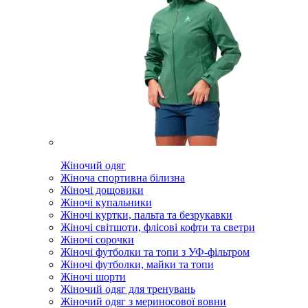
Жіночий одяг
Жіноча спортивна білизна
Жіночі дощовики
Жіночі купальники
Жіночі куртки, пальта та безрукавки
Жіночі світшоти, флісові кофти та светри
Жіночі сорочки
Жіночі футболки та топи з УФ-фільтром
Жіночі футболки, майки та топи
Жіночі шорти
Жіночий одяг для тренувань
Жіночий одяг з мериносової вовни