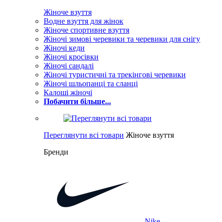
Жіноче взуття
Водне взуття для жінок
Жіноче спортивне взуття
Жіночі зимові черевики та черевики для снігу
Жіночі кеди
Жіночі кросівки
Жіночі сандалі
Жіночі туристичні та трекінгові черевики
Жіночі шльопанці та сланці
Калоші жіночі
Побачити більше...
Переглянути всі товари
Жіноче взуття
Бренди
Nike