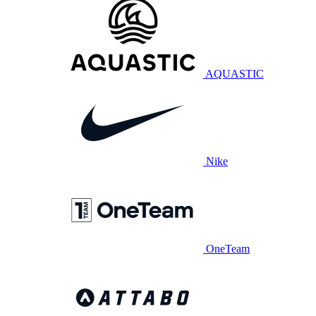
AQUASTIC
Nike
OneTeam