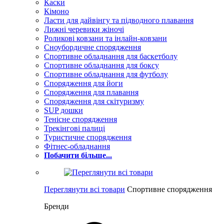
Каски
Кімоно
Ласти для дайвінгу та підводного плавання
Лижні черевики жіночі
Роликові ковзани та інлайн-ковзани
Сноубордичне спорядження
Спортивне обладнання для баскетболу
Спортивне обладнання для боксу
Спортивне обладнання для футболу
Спорядження для йоги
Спорядження для плавання
Спорядження для скітуризму
SUP дошки
Тенісне спорядження
Трекінгові палиці
Туристичне спорядження
Фітнес-обладнання
Побачити більше...
Переглянути всі товари
Спортивне спорядження
Бренди