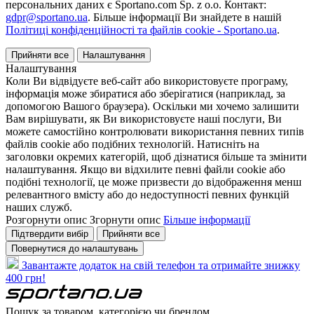
персональних даних є Sportano.com Sp. z o.o. Контакт:
gdpr@sportano.ua
. Більше інформації Ви знайдете в нашій
Політиці конфіденційності та файлів cookie - Sportano.ua
.
Прийняти все
Налаштування
Налаштування
Коли Ви відвідуєте веб-сайт або використовуєте програму,
інформація може збиратися або зберігатися (наприклад, за
допомогою Вашого браузера). Оскільки ми хочемо залишити
Вам вирішувати, як Ви використовуєте наші послуги, Ви
можете самостійно контролювати використання певних типів
файлів cookie або подібних технологій. Натисніть на
заголовки окремих категорій, щоб дізнатися більше та змінити
налаштування. Якщо ви відхилите певні файли cookie або
подібні технології, це може призвести до відображення менш
релевантного вмісту або до недоступності певних функцій
наших служб.
Розгорнути опис
Згорнути опис
Більше інформації
Підтвердити вибір
Прийняти все
Повернутися до налаштувань
Завантажте додаток на свій телефон та отримайте знижку
400 грн!
Пошук за товаром, категорією чи брендом