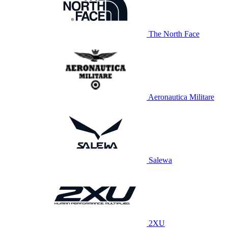
The North Face
Aeronautica Militare
Salewa
2XU