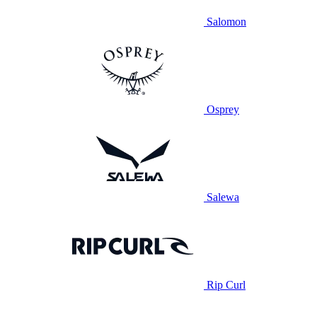
Salomon
Osprey
Salewa
Rip Curl