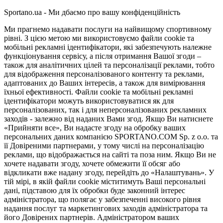
Sportano.ua - Ми дбаємо про вашу конфіденційність
Ми прагнемо надавати послуги на найвищому спортивному
рівні. З цією метою ми використовуємо файли cookie та
мобільні рекламні ідентифікатори, які забезпечують належне
функціонування сервісу, а після отримання Вашої згоди –
також для аналітичних цілей та персоналізації реклами, тобто
для відображення персоналізованого контенту та реклами,
адаптованих до Ваших інтересів, а також для вимірювання
їхньої ефективності. Файли cookie та мобільні рекламні
ідентифікатори можуть використовуватися як для
персоналізованих, так і для неперсоналізованих рекламних
заходів - залежно від наданих Вами згод. Якщо Ви натиснете
«Прийняти все», Ви надасте згоду на обробку ваших
персональних даних компанією SPORTANO.COM Sp. z o.o. та
її Довіреними партнерами, у тому числі на персоналізацію
реклами, що відображається на сайті та поза ним. Якщо Ви не
хочете надавати згоду, хочете обмежити її обсяг або
відкликати вже надану згоду, перейдіть до «Налаштувань». У
тій мірі, в якій файли cookie міститимуть Ваші персональні
дані, підставою для їх обробки буде законний інтерес
адміністратора, що полягає у забезпеченні високого рівня
надання послуг та маркетингових заходів адміністратора та
його Довірених партнерів. Адміністратором ваших