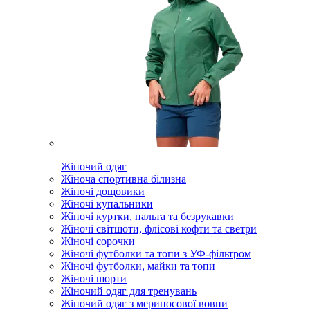
Жіночий одяг
Жіноча спортивна білизна
Жіночі дощовики
Жіночі купальники
Жіночі куртки, пальта та безрукавки
Жіночі світшоти, флісові кофти та светри
Жіночі сорочки
Жіночі футболки та топи з УФ-фільтром
Жіночі футболки, майки та топи
Жіночі шорти
Жіночий одяг для тренувань
Жіночий одяг з мериносової вовни