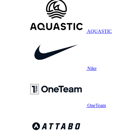
AQUASTIC
Nike
OneTeam