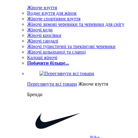
Жіноче взуття
Водне взуття для жінок
Жіноче спортивне взуття
Жіночі зимові черевики та черевики для снігу
Жіночі кеди
Жіночі кросівки
Жіночі сандалі
Жіночі туристичні та трекінгові черевики
Жіночі шльопанці та сланці
Калоші жіночі
Побачити більше...
Переглянути всі товари
Жіноче взуття
Бренди
Nike