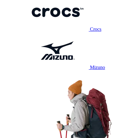
Crocs
Mizuno