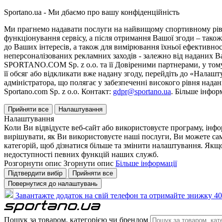
Sportano.ua - Ми дбаємо про вашу конфіденційність
Ми прагнемо надавати послуги на найвищому спортивному рівні
функціонування сервісу, а після отримання Вашої згоди – також
до Ваших інтересів, а також для вимірювання їхньої ефективнос
неперсоналізованих рекламних заходів - залежно від наданих 
SPORTANO.COM Sp. z o.o. та її Довіреними партнерами, у тому 
її обсяг або відкликати вже надану згоду, перейдіть до «Налашт
адміністратора, що полягає у забезпеченні високого рівня нада
Sportano.com Sp. z o.o. Контакт:
gdpr@sportano.ua
. Більше інфор
Прийняти все
Налаштування
Налаштування
Коли Ви відвідуєте веб-сайт або використовуєте програму, інф
вирішувати, як Ви використовуєте наші послуги, Ви можете са
категорій, щоб дізнатися більше та змінити налаштування. Якщо
недоступності певних функцій наших служб.
Розгорнути опис
Згорнути опис
Більше інформації
Підтвердити вибір
Прийняти все
Повернутися до налаштувань
Завантажте додаток на свій телефон та отримайте знижку 40
Пошук за товаром, категорією чи брендом