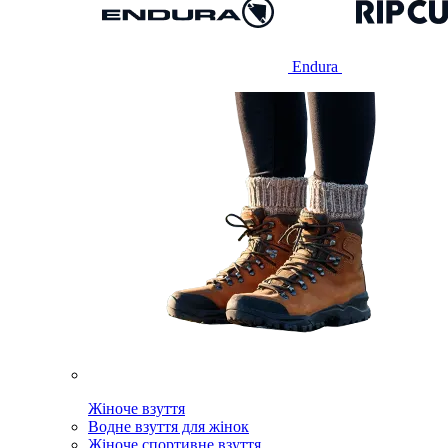
Endura
Жіноче взуття
Водне взуття для жінок
Жіноче спортивне взуття