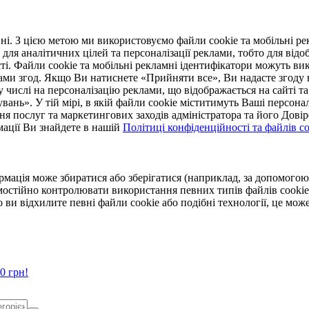
. З цією метою ми використовуємо файли cookie та мобільні рек
 для аналітичних цілей та персоналізації реклами, тобто для ві
ті. Файли cookie та мобільні рекламні ідентифікатори можуть вик
Вами згод. Якщо Ви натиснете «Прийняти все», Ви надасте згод
числі на персоналізацію реклами, що відображається на сайті та
увань». У тій мірі, в якій файли cookie міститимуть Ваші персонал
ння послуг та маркетингових заходів адміністратора та його Дов
мації Ви знайдете в нашій
Політиці конфіденційності та файлів coo
ормація може збиратися або зберігатися (наприклад, за допомог
мостійно контролювати використання певних типів файлів cookie
 ви відхилите певні файли cookie або подібні технології, це мо
0 грн!