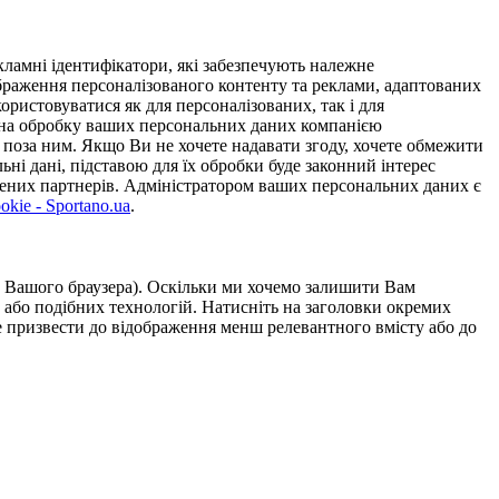
ламні ідентифікатори, які забезпечують належне
дображення персоналізованого контенту та реклами, адаптованих
ористовуватися як для персоналізованих, так і для
у на обробку ваших персональних даних компанією
 поза ним. Якщо Ви не хочете надавати згоду, хочете обмежити
ьні дані, підставою для їх обробки буде законний інтерес
ірених партнерів. Адміністратором ваших персональних даних є
kie - Sportano.ua
.
ою Вашого браузера). Оскільки ми хочемо залишити Вам
 або подібних технологій. Натисніть на заголовки окремих
же призвести до відображення менш релевантного вмісту або до