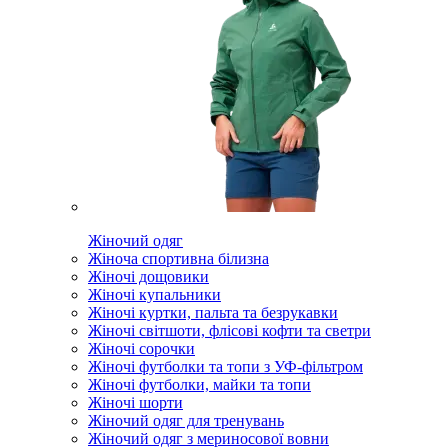
Жіночий одяг
Жіноча спортивна білизна
Жіночі дощовики
Жіночі купальники
Жіночі куртки, пальта та безрукавки
Жіночі світшоти, флісові кофти та светри
Жіночі сорочки
Жіночі футболки та топи з УФ-фільтром
Жіночі футболки, майки та топи
Жіночі шорти
Жіночий одяг для тренувань
Жіночий одяг з мериносової вовни