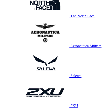
The North Face
Aeronautica Militare
Salewa
2XU