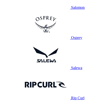
Salomon
Osprey
Salewa
Rip Curl