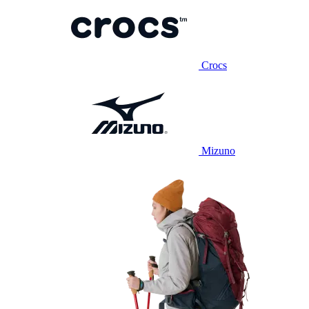
Crocs
Mizuno