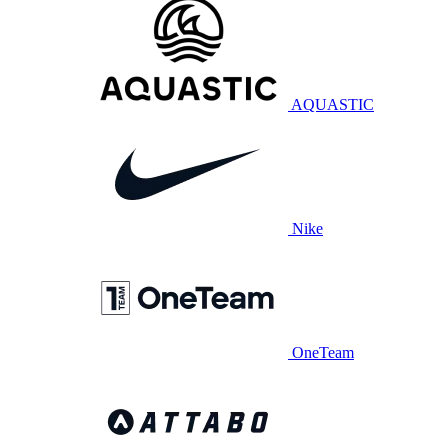
AQUASTIC
Nike
OneTeam