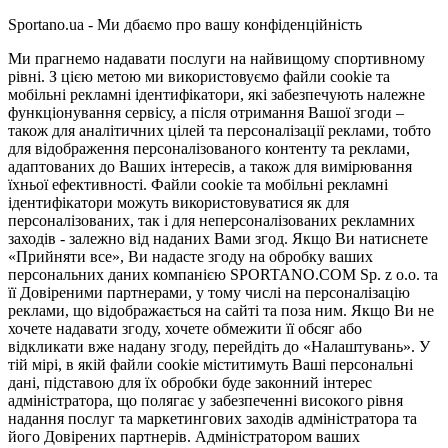
Sportano.ua - Ми дбаємо про вашу конфіденційність
Ми прагнемо надавати послуги на найвищому спортивному
рівні. З цією метою ми використовуємо файли cookie та
мобільні рекламні ідентифікатори, які забезпечують належне
функціонування сервісу, а після отримання Вашої згоди –
також для аналітичних цілей та персоналізації реклами, тобто
для відображення персоналізованого контенту та реклами,
адаптованих до Ваших інтересів, а також для вимірювання
їхньої ефективності. Файли cookie та мобільні рекламні
ідентифікатори можуть використовуватися як для
персоналізованих, так і для неперсоналізованих рекламних
заходів - залежно від наданих Вами згод. Якщо Ви натиснете
«Прийняти все», Ви надасте згоду на обробку ваших
персональних даних компанією SPORTANO.COM Sp. z o.o. та
її Довіреними партнерами, у тому числі на персоналізацію
реклами, що відображається на сайті та поза ним. Якщо Ви не
хочете надавати згоду, хочете обмежити її обсяг або
відкликати вже надану згоду, перейдіть до «Налаштувань». У
тій мірі, в якій файли cookie міститимуть Ваші персональні
дані, підставою для їх обробки буде законний інтерес
адміністратора, що полягає у забезпеченні високого рівня
надання послуг та маркетингових заходів адміністратора та
його Довірених партнерів. Адміністратором ваших