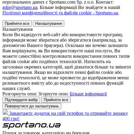
персональних даних є Sportano.com Sp. z o.o. Контакт:
gdpr@sportano.ua
. Більше інформації Ви знайдете в нашій
Політиці конфіденційності та файлів cookie - Sportano.ua
.
Прийняти все
Налаштування
Налаштування
Коли Ви відвідуєте веб-сайт або використовуєте програму,
інформація може збиратися або зберігатися (наприклад, за
допомогою Вашого браузера). Оскільки ми хочемо залишити
Вам вирішувати, як Ви використовуєте наші послуги, Ви
можете самостійно контролювати використання певних типів
файлів cookie або подібних технологій. Натисніть на
заголовки окремих категорій, щоб дізнатися більше та змінити
налаштування. Якщо ви відхилите певні файли cookie або
подібні технології, це може призвести до відображення менш
релевантного вмісту або до недоступності певних функцій
наших служб.
Розгорнути опис
Згорнути опис
Більше інформації
Підтвердити вибір
Прийняти все
Повернутися до налаштувань
Завантажте додаток на свій телефон та отримайте знижку
400 грн!
Пошук за товаром, категорією чи брендом