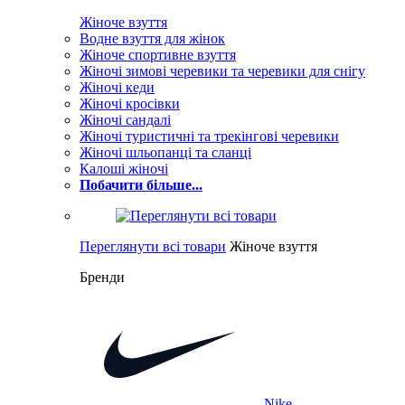
Жіноче взуття
Водне взуття для жінок
Жіноче спортивне взуття
Жіночі зимові черевики та черевики для снігу
Жіночі кеди
Жіночі кросівки
Жіночі сандалі
Жіночі туристичні та трекінгові черевики
Жіночі шльопанці та сланці
Калоші жіночі
Побачити більше...
Переглянути всі товари
Жіноче взуття
Бренди
Nike