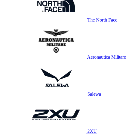
The North Face
Aeronautica Militare
Salewa
2XU