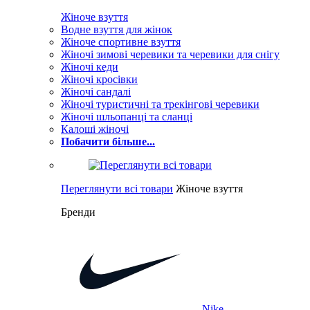
Жіноче взуття
Водне взуття для жінок
Жіноче спортивне взуття
Жіночі зимові черевики та черевики для снігу
Жіночі кеди
Жіночі кросівки
Жіночі сандалі
Жіночі туристичні та трекінгові черевики
Жіночі шльопанці та сланці
Калоші жіночі
Побачити більше...
Переглянути всі товари
Жіноче взуття
Бренди
Nike