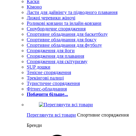
Каски
Кімоно
Ласти для дайвінгу та підводного плавання
Лижні черевики жіночі
Роликові ковзани та інлайн-ковзани
Сноубордичне спорядження
Спортивне обладнання для баскетболу
Спортивне обладнання для боксу
Спортивне обладнання для футболу
Спорядження для йоги
Спорядження для плавання
Спорядження для скітуризму
SUP дошки
Тенісне спорядження
Трекінгові палиці
Туристичне спорядження
Фітнес-обладнання
Побачити більше...
Переглянути всі товари
Спортивне спорядження
Бренди