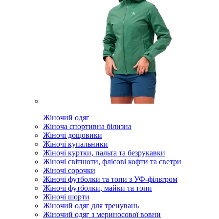
Жіночий одяг
Жіноча спортивна білизна
Жіночі дощовики
Жіночі купальники
Жіночі куртки, пальта та безрукавки
Жіночі світшоти, флісові кофти та светри
Жіночі сорочки
Жіночі футболки та топи з УФ-фільтром
Жіночі футболки, майки та топи
Жіночі шорти
Жіночий одяг для тренувань
Жіночий одяг з мериносової вовни