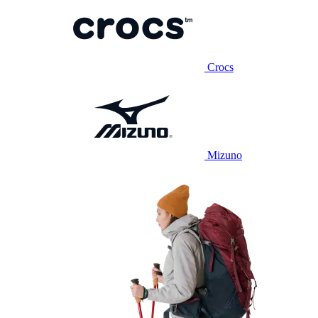
Crocs
Mizuno