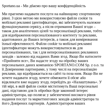
Sportano.ua - Ми дбаємо про вашу конфіденційність
Ми прагнемо надавати послуги на найвищому спортивному
рівні. З цією метою ми використовуємо файли cookie та
мобільні рекламні ідентифікатори, які забезпечують належне
функціонування сервісу, а після отримання Вашої згоди –
також для аналітичних цілей та персоналізації реклами, тобто
для відображення персоналізованого контенту та реклами,
адаптованих до Ваших інтересів, а також для вимірювання
їхньої ефективності. Файли cookie та мобільні рекламні
ідентифікатори можуть використовуватися як для
персоналізованих, так і для неперсоналізованих рекламних
заходів - залежно від наданих Вами згод. Якщо Ви натиснете
«Прийняти все», Ви надасте згоду на обробку ваших
персональних даних компанією SPORTANO.COM Sp. z o.o. та
її Довіреними партнерами, у тому числі на персоналізацію
реклами, що відображається на сайті та поза ним. Якщо Ви не
хочете надавати згоду, хочете обмежити її обсяг або
відкликати вже надану згоду, перейдіть до «Налаштувань». У
тій мірі, в якій файли cookie міститимуть Ваші персональні
дані, підставою для їх обробки буде законний інтерес
адміністратора, що полягає у забезпеченні високого рівня
надання послуг та маркетингових заходів адміністратора та
його Довірених партнерів. Адміністратором ваших