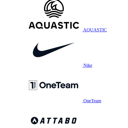
AQUASTIC
Nike
OneTeam