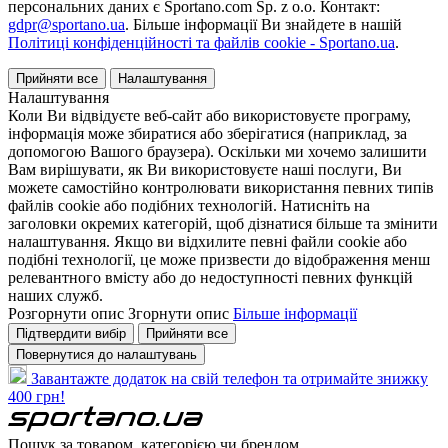
персональних даних є Sportano.com Sp. z o.o. Контакт:
gdpr@sportano.ua
. Більше інформації Ви знайдете в нашій
Політиці конфіденційності та файлів cookie - Sportano.ua
.
Прийняти все
Налаштування
Налаштування
Коли Ви відвідуєте веб-сайт або використовуєте програму,
інформація може збиратися або зберігатися (наприклад, за
допомогою Вашого браузера). Оскільки ми хочемо залишити
Вам вирішувати, як Ви використовуєте наші послуги, Ви
можете самостійно контролювати використання певних типів
файлів cookie або подібних технологій. Натисніть на
заголовки окремих категорій, щоб дізнатися більше та змінити
налаштування. Якщо ви відхилите певні файли cookie або
подібні технології, це може призвести до відображення менш
релевантного вмісту або до недоступності певних функцій
наших служб.
Розгорнути опис
Згорнути опис
Більше інформації
Підтвердити вибір
Прийняти все
Повернутися до налаштувань
Завантажте додаток на свій телефон та отримайте знижку
400 грн!
Пошук за товаром, категорією чи брендом