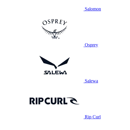
Salomon
Osprey
Salewa
Rip Curl