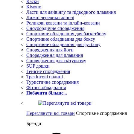
Каски
Кімоно
Ласти для дайвінгу та підводного плавання
Лижні черевики жіночі
Роликові ковзани та інлайн-ковзани
Сноубордичне спорядження
Спортивне обладнання для баскетболу
Спортивне обладнання для боксу
Спортивне обладнання для футболу
Спорядження для йоги
Спорядження для плавання
Спорядження для скітуризму
SUP дошки
Тенісне спорядження
Трекінгові палиці
Туристичне спорядження
Фітнес-обладнання
Побачити більше...
Переглянути всі товари
Спортивне спорядження
Бренди