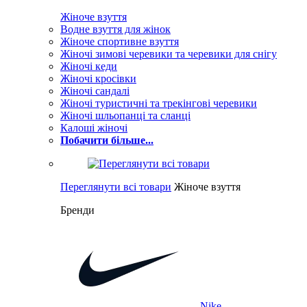
Жіноче взуття
Водне взуття для жінок
Жіноче спортивне взуття
Жіночі зимові черевики та черевики для снігу
Жіночі кеди
Жіночі кросівки
Жіночі сандалі
Жіночі туристичні та трекінгові черевики
Жіночі шльопанці та сланці
Калоші жіночі
Побачити більше...
Переглянути всі товари
Жіноче взуття
Бренди
Nike