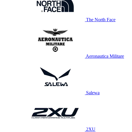
The North Face
Aeronautica Militare
Salewa
2XU