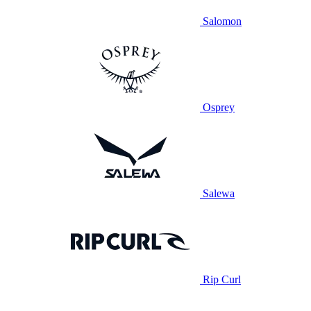
Salomon
Osprey
Salewa
Rip Curl