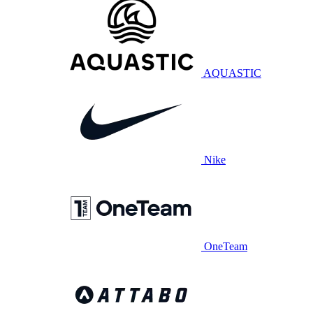
AQUASTIC
Nike
OneTeam