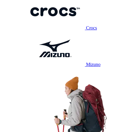
Crocs
Mizuno