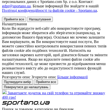
персональних даних є Sportano.com Sp. z o.o. Контакт:
gdpr@sportano.ua
. Більше інформації Ви знайдете в нашій
Політиці конфіденційності та файлів cookie - Sportano.ua
.
Прийняти все
Налаштування
Налаштування
Коли Ви відвідуєте веб-сайт або використовуєте програму,
інформація може збиратися або зберігатися (наприклад, за
допомогою Вашого браузера). Оскільки ми хочемо залишити
Вам вирішувати, як Ви використовуєте наші послуги, Ви
можете самостійно контролювати використання певних типів
файлів cookie або подібних технологій. Натисніть на
заголовки окремих категорій, щоб дізнатися більше та змінити
налаштування. Якщо ви відхилите певні файли cookie або
подібні технології, це може призвести до відображення менш
релевантного вмісту або до недоступності певних функцій
наших служб.
Розгорнути опис
Згорнути опис
Більше інформації
Підтвердити вибір
Прийняти все
Повернутися до налаштувань
Завантажте додаток на свій телефон та отримайте знижку
400 грн!
Пошук за товаром, категорією чи брендом