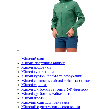
Жіночий одяг
Жіноча спортивна білизна
Жіночі дощовики
Жіночі купальники
Жіночі куртки, пальта та безрукавки
Жіночі світшоти, флісові кофти та светри
Жіночі сорочки
Жіночі футболки та топи з УФ-фільтром
Жіночі футболки, майки та топи
Жіночі шорти
Жіночий одяг для тренувань
Жіночий одяг з мериносової вовни