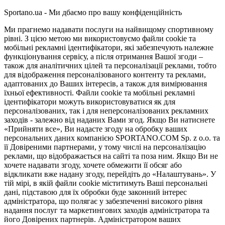
Sportano.ua - Ми дбаємо про вашу конфіденційність
Ми прагнемо надавати послуги на найвищому спортивному
рівні. З цією метою ми використовуємо файли cookie та
мобільні рекламні ідентифікатори, які забезпечують належне
функціонування сервісу, а після отримання Вашої згоди –
також для аналітичних цілей та персоналізації реклами, тобто
для відображення персоналізованого контенту та реклами,
адаптованих до Ваших інтересів, а також для вимірювання
їхньої ефективності. Файли cookie та мобільні рекламні
ідентифікатори можуть використовуватися як для
персоналізованих, так і для неперсоналізованих рекламних
заходів - залежно від наданих Вами згод. Якщо Ви натиснете
«Прийняти все», Ви надасте згоду на обробку ваших
персональних даних компанією SPORTANO.COM Sp. z o.o. та
її Довіреними партнерами, у тому числі на персоналізацію
реклами, що відображається на сайті та поза ним. Якщо Ви не
хочете надавати згоду, хочете обмежити її обсяг або
відкликати вже надану згоду, перейдіть до «Налаштувань». У
тій мірі, в якій файли cookie міститимуть Ваші персональні
дані, підставою для їх обробки буде законний інтерес
адміністратора, що полягає у забезпеченні високого рівня
надання послуг та маркетингових заходів адміністратора та
його Довірених партнерів. Адміністратором ваших