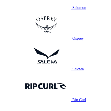
Salomon
Osprey
Salewa
Rip Curl