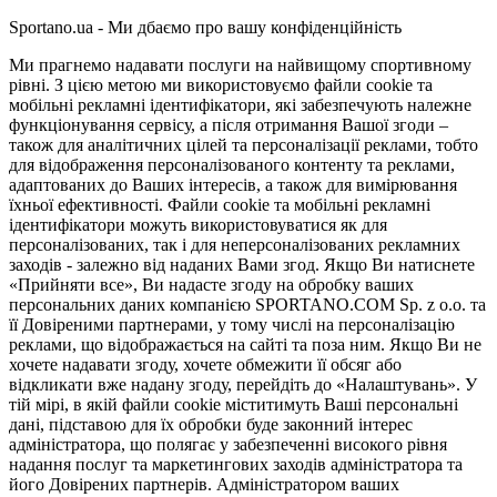
Sportano.ua - Ми дбаємо про вашу конфіденційність
Ми прагнемо надавати послуги на найвищому спортивному
рівні. З цією метою ми використовуємо файли cookie та
мобільні рекламні ідентифікатори, які забезпечують належне
функціонування сервісу, а після отримання Вашої згоди –
також для аналітичних цілей та персоналізації реклами, тобто
для відображення персоналізованого контенту та реклами,
адаптованих до Ваших інтересів, а також для вимірювання
їхньої ефективності. Файли cookie та мобільні рекламні
ідентифікатори можуть використовуватися як для
персоналізованих, так і для неперсоналізованих рекламних
заходів - залежно від наданих Вами згод. Якщо Ви натиснете
«Прийняти все», Ви надасте згоду на обробку ваших
персональних даних компанією SPORTANO.COM Sp. z o.o. та
її Довіреними партнерами, у тому числі на персоналізацію
реклами, що відображається на сайті та поза ним. Якщо Ви не
хочете надавати згоду, хочете обмежити її обсяг або
відкликати вже надану згоду, перейдіть до «Налаштувань». У
тій мірі, в якій файли cookie міститимуть Ваші персональні
дані, підставою для їх обробки буде законний інтерес
адміністратора, що полягає у забезпеченні високого рівня
надання послуг та маркетингових заходів адміністратора та
його Довірених партнерів. Адміністратором ваших