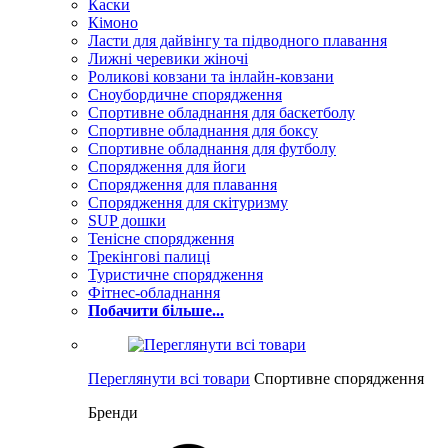
Каски
Кімоно
Ласти для дайвінгу та підводного плавання
Лижні черевики жіночі
Роликові ковзани та інлайн-ковзани
Сноубордичне спорядження
Спортивне обладнання для баскетболу
Спортивне обладнання для боксу
Спортивне обладнання для футболу
Спорядження для йоги
Спорядження для плавання
Спорядження для скітуризму
SUP дошки
Тенісне спорядження
Трекінгові палиці
Туристичне спорядження
Фітнес-обладнання
Побачити більше...
Переглянути всі товари
Спортивне спорядження
Бренди