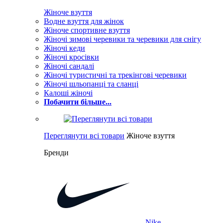
Жіноче взуття
Водне взуття для жінок
Жіноче спортивне взуття
Жіночі зимові черевики та черевики для снігу
Жіночі кеди
Жіночі кросівки
Жіночі сандалі
Жіночі туристичні та трекінгові черевики
Жіночі шльопанці та сланці
Калоші жіночі
Побачити більше...
Переглянути всі товари
Жіноче взуття
Бренди
Nike