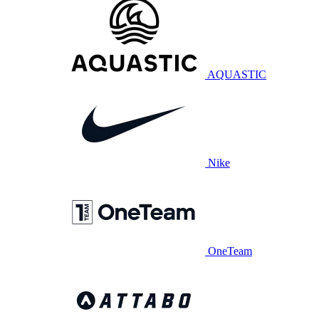
AQUASTIC
Nike
OneTeam