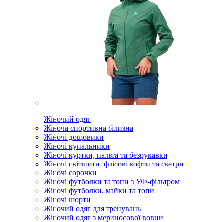
Жіночий одяг
Жіноча спортивна білизна
Жіночі дощовики
Жіночі купальники
Жіночі куртки, пальта та безрукавки
Жіночі світшоти, флісові кофти та светри
Жіночі сорочки
Жіночі футболки та топи з УФ-фільтром
Жіночі футболки, майки та топи
Жіночі шорти
Жіночий одяг для тренувань
Жіночий одяг з мериносової вовни