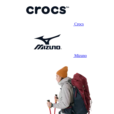
Crocs
Mizuno