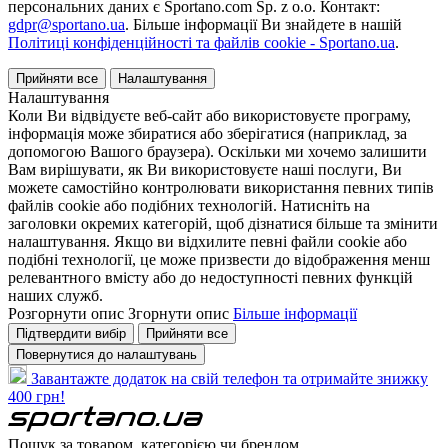
персональних даних є Sportano.com Sp. z o.o. Контакт:
gdpr@sportano.ua
. Більше інформації Ви знайдете в нашій
Політиці конфіденційності та файлів cookie - Sportano.ua
.
Прийняти все
Налаштування
Налаштування
Коли Ви відвідуєте веб-сайт або використовуєте програму,
інформація може збиратися або зберігатися (наприклад, за
допомогою Вашого браузера). Оскільки ми хочемо залишити
Вам вирішувати, як Ви використовуєте наші послуги, Ви
можете самостійно контролювати використання певних типів
файлів cookie або подібних технологій. Натисніть на
заголовки окремих категорій, щоб дізнатися більше та змінити
налаштування. Якщо ви відхилите певні файли cookie або
подібні технології, це може призвести до відображення менш
релевантного вмісту або до недоступності певних функцій
наших служб.
Розгорнути опис
Згорнути опис
Більше інформації
Підтвердити вибір
Прийняти все
Повернутися до налаштувань
Завантажте додаток на свій телефон та отримайте знижку
400 грн!
Пошук за товаром, категорією чи брендом