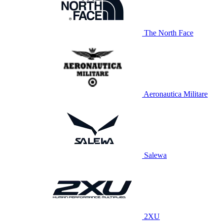
The North Face
Aeronautica Militare
Salewa
2XU