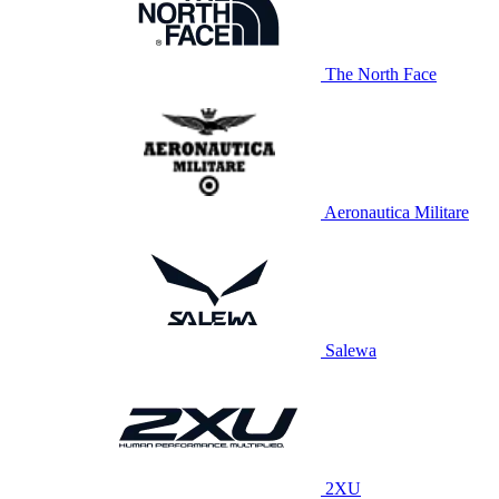
The North Face
Aeronautica Militare
Salewa
2XU