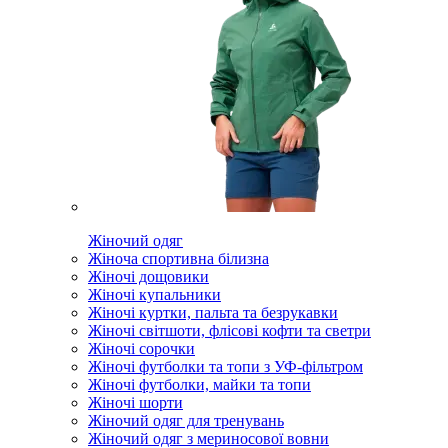
Жіночий одяг
Жіноча спортивна білизна
Жіночі дощовики
Жіночі купальники
Жіночі куртки, пальта та безрукавки
Жіночі світшоти, флісові кофти та светри
Жіночі сорочки
Жіночі футболки та топи з УФ-фільтром
Жіночі футболки, майки та топи
Жіночі шорти
Жіночий одяг для тренувань
Жіночий одяг з мериносової вовни