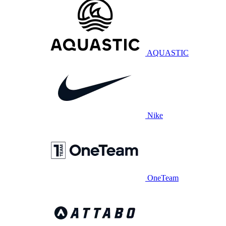
AQUASTIC
Nike
OneTeam