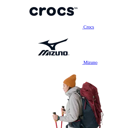
Crocs
Mizuno