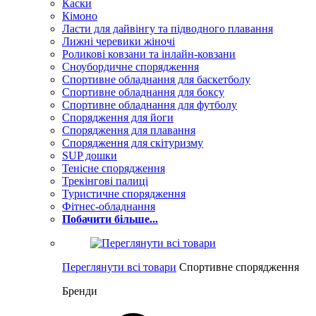
Каски
Кімоно
Ласти для дайвінгу та підводного плавання
Лижні черевики жіночі
Роликові ковзани та інлайн-ковзани
Сноубордичне спорядження
Спортивне обладнання для баскетболу
Спортивне обладнання для боксу
Спортивне обладнання для футболу
Спорядження для йоги
Спорядження для плавання
Спорядження для скітуризму
SUP дошки
Тенісне спорядження
Трекінгові палиці
Туристичне спорядження
Фітнес-обладнання
Побачити більше...
Переглянути всі товари
Спортивне спорядження
Бренди