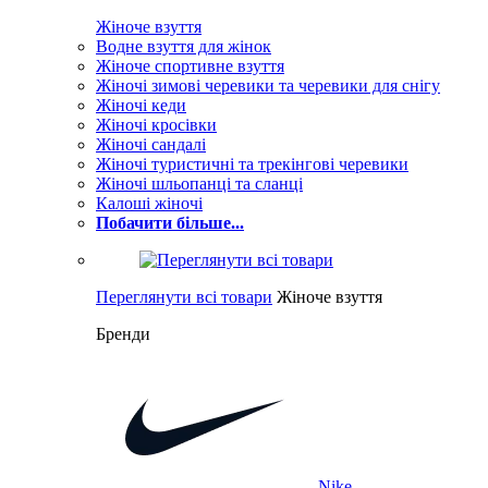
Жіноче взуття
Водне взуття для жінок
Жіноче спортивне взуття
Жіночі зимові черевики та черевики для снігу
Жіночі кеди
Жіночі кросівки
Жіночі сандалі
Жіночі туристичні та трекінгові черевики
Жіночі шльопанці та сланці
Калоші жіночі
Побачити більше...
Переглянути всі товари
Жіноче взуття
Бренди
Nike