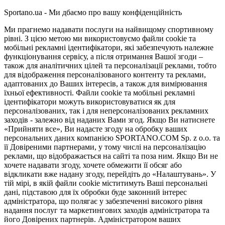
Sportano.ua - Ми дбаємо про вашу конфіденційність
Ми прагнемо надавати послуги на найвищому спортивному
рівні. З цією метою ми використовуємо файли cookie та
мобільні рекламні ідентифікатори, які забезпечують належне
функціонування сервісу, а після отримання Вашої згоди –
також для аналітичних цілей та персоналізації реклами, тобто
для відображення персоналізованого контенту та реклами,
адаптованих до Ваших інтересів, а також для вимірювання
їхньої ефективності. Файли cookie та мобільні рекламні
ідентифікатори можуть використовуватися як для
персоналізованих, так і для неперсоналізованих рекламних
заходів - залежно від наданих Вами згод. Якщо Ви натиснете
«Прийняти все», Ви надасте згоду на обробку ваших
персональних даних компанією SPORTANO.COM Sp. z o.o. та
її Довіреними партнерами, у тому числі на персоналізацію
реклами, що відображається на сайті та поза ним. Якщо Ви не
хочете надавати згоду, хочете обмежити її обсяг або
відкликати вже надану згоду, перейдіть до «Налаштувань». У
тій мірі, в якій файли cookie міститимуть Ваші персональні
дані, підставою для їх обробки буде законний інтерес
адміністратора, що полягає у забезпеченні високого рівня
надання послуг та маркетингових заходів адміністратора та
його Довірених партнерів. Адміністратором ваших