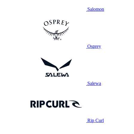
Salomon
Osprey
Salewa
Rip Curl