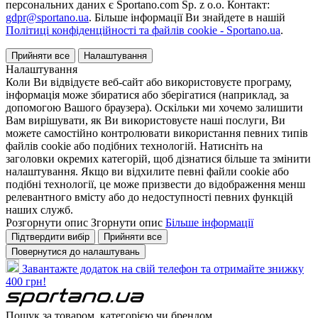
персональних даних є Sportano.com Sp. z o.o. Контакт:
gdpr@sportano.ua
. Більше інформації Ви знайдете в нашій
Політиці конфіденційності та файлів cookie - Sportano.ua
.
Прийняти все
Налаштування
Налаштування
Коли Ви відвідуєте веб-сайт або використовуєте програму,
інформація може збиратися або зберігатися (наприклад, за
допомогою Вашого браузера). Оскільки ми хочемо залишити
Вам вирішувати, як Ви використовуєте наші послуги, Ви
можете самостійно контролювати використання певних типів
файлів cookie або подібних технологій. Натисніть на
заголовки окремих категорій, щоб дізнатися більше та змінити
налаштування. Якщо ви відхилите певні файли cookie або
подібні технології, це може призвести до відображення менш
релевантного вмісту або до недоступності певних функцій
наших служб.
Розгорнути опис
Згорнути опис
Більше інформації
Підтвердити вибір
Прийняти все
Повернутися до налаштувань
Завантажте додаток на свій телефон та отримайте знижку
400 грн!
Пошук за товаром, категорією чи брендом