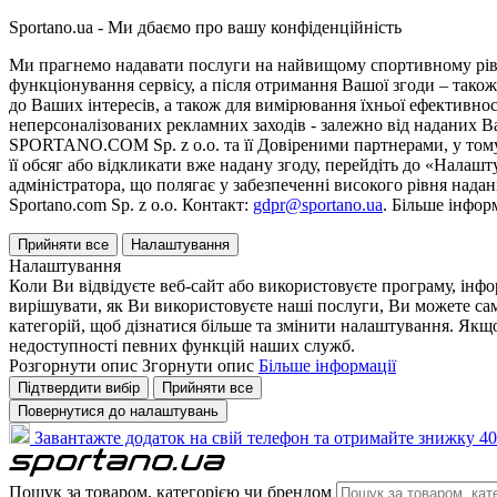
Sportano.ua - Ми дбаємо про вашу конфіденційність
Ми прагнемо надавати послуги на найвищому спортивному рівні
функціонування сервісу, а після отримання Вашої згоди – також
до Ваших інтересів, а також для вимірювання їхньої ефективнос
неперсоналізованих рекламних заходів - залежно від наданих 
SPORTANO.COM Sp. z o.o. та її Довіреними партнерами, у тому 
її обсяг або відкликати вже надану згоду, перейдіть до «Налашт
адміністратора, що полягає у забезпеченні високого рівня нада
Sportano.com Sp. z o.o. Контакт:
gdpr@sportano.ua
. Більше інфор
Прийняти все
Налаштування
Налаштування
Коли Ви відвідуєте веб-сайт або використовуєте програму, інф
вирішувати, як Ви використовуєте наші послуги, Ви можете са
категорій, щоб дізнатися більше та змінити налаштування. Якщо
недоступності певних функцій наших служб.
Розгорнути опис
Згорнути опис
Більше інформації
Підтвердити вибір
Прийняти все
Повернутися до налаштувань
Завантажте додаток на свій телефон та отримайте знижку 40
Пошук за товаром, категорією чи брендом