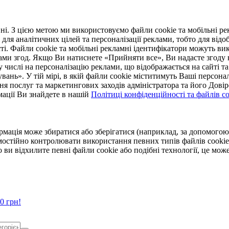
. З цією метою ми використовуємо файли cookie та мобільні рек
 для аналітичних цілей та персоналізації реклами, тобто для ві
ті. Файли cookie та мобільні рекламні ідентифікатори можуть вик
Вами згод. Якщо Ви натиснете «Прийняти все», Ви надасте згод
числі на персоналізацію реклами, що відображається на сайті та
увань». У тій мірі, в якій файли cookie міститимуть Ваші персонал
ння послуг та маркетингових заходів адміністратора та його Дов
мації Ви знайдете в нашій
Політиці конфіденційності та файлів coo
ормація може збиратися або зберігатися (наприклад, за допомог
мостійно контролювати використання певних типів файлів cookie
 ви відхилите певні файли cookie або подібні технології, це мо
0 грн!