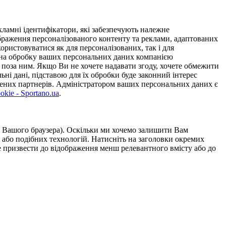
ламні ідентифікатори, які забезпечують належне
дображення персоналізованого контенту та реклами, адаптованих
ористовуватися як для персоналізованих, так і для
у на обробку ваших персональних даних компанією
 поза ним. Якщо Ви не хочете надавати згоду, хочете обмежити
ьні дані, підставою для їх обробки буде законний інтерес
ірених партнерів. Адміністратором ваших персональних даних є
kie - Sportano.ua
.
ою Вашого браузера). Оскільки ми хочемо залишити Вам
 або подібних технологій. Натисніть на заголовки окремих
же призвести до відображення менш релевантного вмісту або до