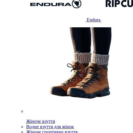
Endura
Жіноче взуття
Водне взуття для жінок
Жіноче спортивне взуття