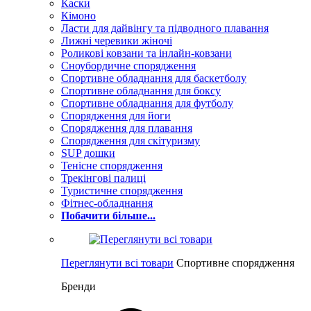
Каски
Кімоно
Ласти для дайвінгу та підводного плавання
Лижні черевики жіночі
Роликові ковзани та інлайн-ковзани
Сноубордичне спорядження
Спортивне обладнання для баскетболу
Спортивне обладнання для боксу
Спортивне обладнання для футболу
Спорядження для йоги
Спорядження для плавання
Спорядження для скітуризму
SUP дошки
Тенісне спорядження
Трекінгові палиці
Туристичне спорядження
Фітнес-обладнання
Побачити більше...
Переглянути всі товари
Спортивне спорядження
Бренди