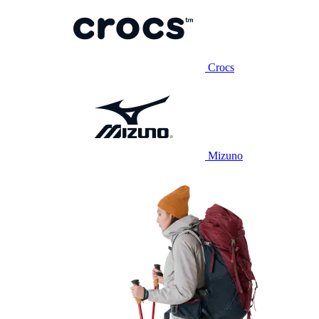
Crocs
Mizuno