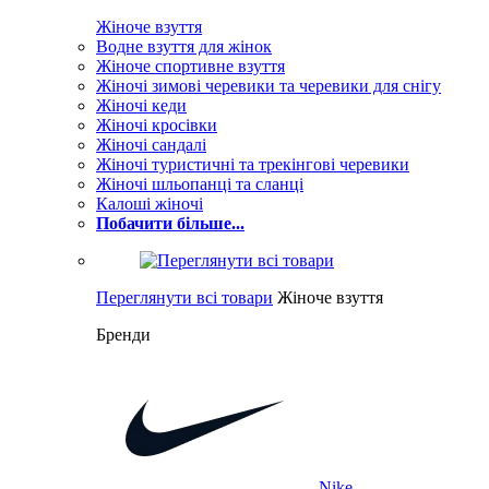
Жіноче взуття
Водне взуття для жінок
Жіноче спортивне взуття
Жіночі зимові черевики та черевики для снігу
Жіночі кеди
Жіночі кросівки
Жіночі сандалі
Жіночі туристичні та трекінгові черевики
Жіночі шльопанці та сланці
Калоші жіночі
Побачити більше...
Переглянути всі товари
Жіноче взуття
Бренди
Nike