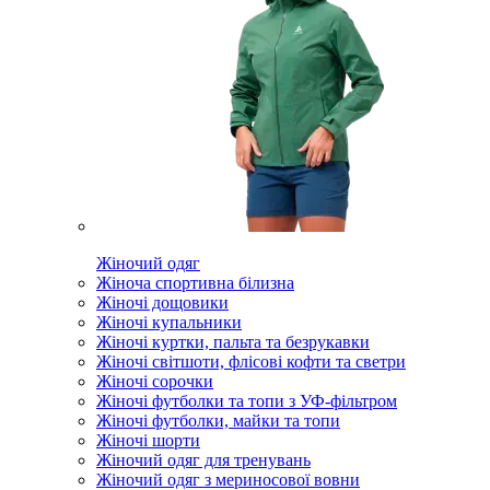
Жіночий одяг
Жіноча спортивна білизна
Жіночі дощовики
Жіночі купальники
Жіночі куртки, пальта та безрукавки
Жіночі світшоти, флісові кофти та светри
Жіночі сорочки
Жіночі футболки та топи з УФ-фільтром
Жіночі футболки, майки та топи
Жіночі шорти
Жіночий одяг для тренувань
Жіночий одяг з мериносової вовни