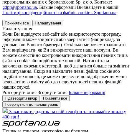
персональних даних є Sportano.com Sp. z o.o. Контакт:
gdpr@sportano.ua
. Більше інформації Ви знайдете в нашій
Політиці конфіденційності та файлів cookie - Sportano.ua
.
Прийняти все
Налаштування
Налаштування
Коли Ви відвідуєте веб-сайт або використовуєте програму,
інформація може збиратися або зберігатися (наприклад, за
допомогою Вашого браузера). Оскільки ми хочемо залишити
Вам вирішувати, як Ви використовуєте наші послуги, Ви
можете самостійно контролювати використання певних типів
файлів cookie або подібних технологій. Натисніть на
заголовки окремих категорій, щоб дізнатися більше та змінити
налаштування. Якщо ви відхилите певні файли cookie або
подібні технології, це може призвести до відображення менш
релевантного вмісту або до недоступності певних функцій
наших служб.
Розгорнути опис
Згорнути опис
Більше інформації
Підтвердити вибір
Прийняти все
Повернутися до налаштувань
Завантажте додаток на свій телефон та отримайте знижку
400 грн!
Пошук за товаром, категорією чи брендом