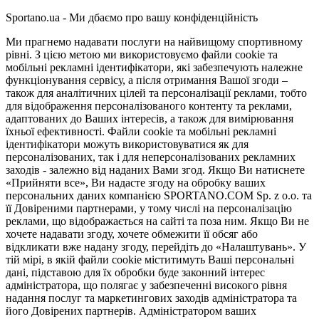
Sportano.ua - Ми дбаємо про вашу конфіденційність
Ми прагнемо надавати послуги на найвищому спортивному
рівні. З цією метою ми використовуємо файли cookie та
мобільні рекламні ідентифікатори, які забезпечують належне
функціонування сервісу, а після отримання Вашої згоди –
також для аналітичних цілей та персоналізації реклами, тобто
для відображення персоналізованого контенту та реклами,
адаптованих до Ваших інтересів, а також для вимірювання
їхньої ефективності. Файли cookie та мобільні рекламні
ідентифікатори можуть використовуватися як для
персоналізованих, так і для неперсоналізованих рекламних
заходів - залежно від наданих Вами згод. Якщо Ви натиснете
«Прийняти все», Ви надасте згоду на обробку ваших
персональних даних компанією SPORTANO.COM Sp. z o.o. та
її Довіреними партнерами, у тому числі на персоналізацію
реклами, що відображається на сайті та поза ним. Якщо Ви не
хочете надавати згоду, хочете обмежити її обсяг або
відкликати вже надану згоду, перейдіть до «Налаштувань». У
тій мірі, в якій файли cookie міститимуть Ваші персональні
дані, підставою для їх обробки буде законний інтерес
адміністратора, що полягає у забезпеченні високого рівня
надання послуг та маркетингових заходів адміністратора та
його Довірених партнерів. Адміністратором ваших