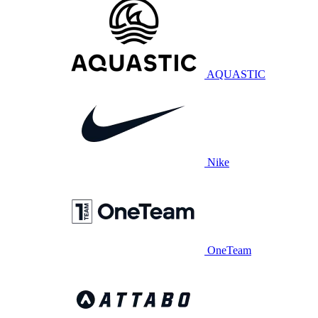
AQUASTIC
Nike
OneTeam