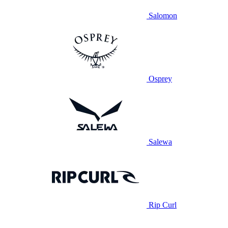
Salomon
Osprey
Salewa
Rip Curl