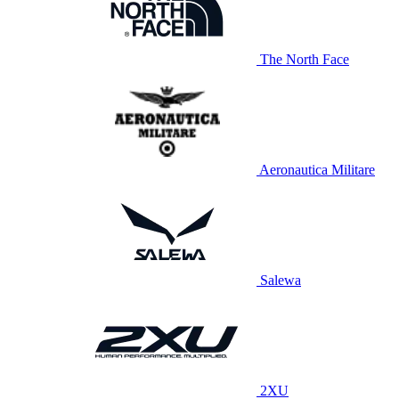
The North Face
Aeronautica Militare
Salewa
2XU