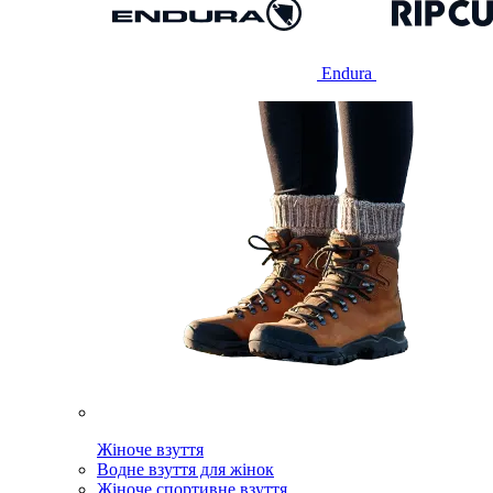
Endura
Жіноче взуття
Водне взуття для жінок
Жіноче спортивне взуття