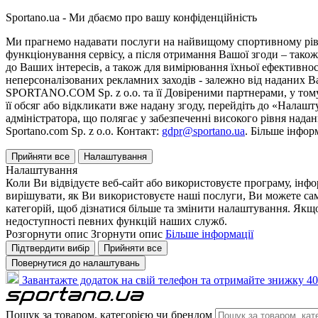
Sportano.ua - Ми дбаємо про вашу конфіденційність
Ми прагнемо надавати послуги на найвищому спортивному рівні
функціонування сервісу, а після отримання Вашої згоди – також
до Ваших інтересів, а також для вимірювання їхньої ефективнос
неперсоналізованих рекламних заходів - залежно від наданих 
SPORTANO.COM Sp. z o.o. та її Довіреними партнерами, у тому 
її обсяг або відкликати вже надану згоду, перейдіть до «Налашт
адміністратора, що полягає у забезпеченні високого рівня нада
Sportano.com Sp. z o.o. Контакт:
gdpr@sportano.ua
. Більше інфор
Прийняти все
Налаштування
Налаштування
Коли Ви відвідуєте веб-сайт або використовуєте програму, інф
вирішувати, як Ви використовуєте наші послуги, Ви можете са
категорій, щоб дізнатися більше та змінити налаштування. Якщо
недоступності певних функцій наших служб.
Розгорнути опис
Згорнути опис
Більше інформації
Підтвердити вибір
Прийняти все
Повернутися до налаштувань
Завантажте додаток на свій телефон та отримайте знижку 40
Пошук за товаром, категорією чи брендом