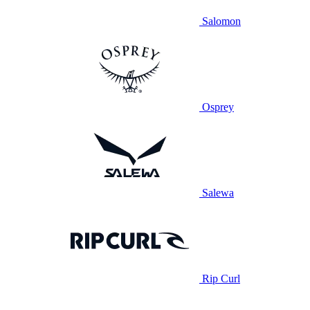
Salomon
Osprey
Salewa
Rip Curl