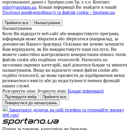
персональних даних є Sportano.com Sp. z o.o. Контакт:
gdpr@sportano.ua
. Більше інформації Ви знайдете в нашій
Політиці конфіденційності та файлів cookie - Sportano.ua
.
Прийняти все
Налаштування
Налаштування
Коли Ви відвідуєте веб-сайт або використовуєте програму,
інформація може збиратися або зберігатися (наприклад, за
допомогою Вашого браузера). Оскільки ми хочемо залишити
Вам вирішувати, як Ви використовуєте наші послуги, Ви
можете самостійно контролювати використання певних типів
файлів cookie або подібних технологій. Натисніть на
заголовки окремих категорій, щоб дізнатися більше та змінити
налаштування. Якщо ви відхилите певні файли cookie або
подібні технології, це може призвести до відображення менш
релевантного вмісту або до недоступності певних функцій
наших служб.
Розгорнути опис
Згорнути опис
Більше інформації
Підтвердити вибір
Прийняти все
Повернутися до налаштувань
Завантажте додаток на свій телефон та отримайте знижку
400 грн!
Пошук за товаром, категорією чи брендом