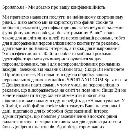
Sportano.ua - Ми дбаємо про вашу конфіденційність
Ми прагнемо надавати послуги на найвищому спортивному
рівні. З цією метою ми використовуємо файли cookie та
мобільні рекламні ідентифікатори, які забезпечують належне
функціонування сервісу, а після отримання Вашої згоди –
також для аналітичних цілей та персоналізації реклами, тобто
для відображення персоналізованого контенту та реклами,
адаптованих до Ваших інтересів, а також для вимірювання
їхньої ефективності. Файли cookie та мобільні рекламні
ідентифікатори можуть використовуватися як для
персоналізованих, так і для неперсоналізованих рекламних
заходів - залежно від наданих Вами згод. Якщо Ви натиснете
«Прийняти все», Ви надасте згоду на обробку ваших
персональних даних компанією SPORTANO.COM Sp. z o.o. та
її Довіреними партнерами, у тому числі на персоналізацію
реклами, що відображається на сайті та поза ним. Якщо Ви не
хочете надавати згоду, хочете обмежити її обсяг або
відкликати вже надану згоду, перейдіть до «Налаштувань». У
тій мірі, в якій файли cookie міститимуть Ваші персональні
дані, підставою для їх обробки буде законний інтерес
адміністратора, що полягає у забезпеченні високого рівня
надання послуг та маркетингових заходів адміністратора та
його Довірених партнерів. Адміністратором ваших