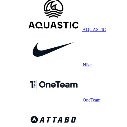
AQUASTIC
Nike
OneTeam