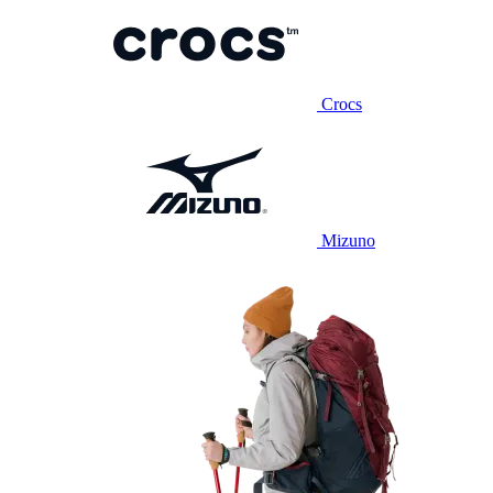
Crocs
Mizuno