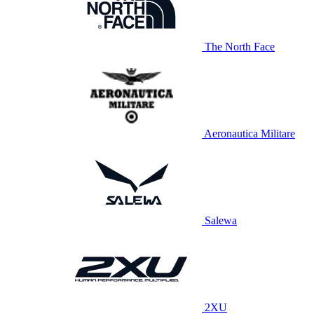
The North Face
Aeronautica Militare
Salewa
2XU