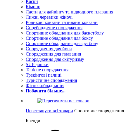
Каски
Кімоно
Ласти для дайвінгу та підводного плавання
Лижні черевики жіночі
Роликові ковзани та інлайн-ковзани
Сноубордичне спорядження
Спортивне обладнання для баскетболу
Спортивне обладнання для боксу
Спортивне обладнання для футболу
Спорядження для йоги
Спорядження для плавання
Спорядження для скітуризму
SUP дошки
Тенісне спорядження
Трекінгові палиці
Туристичне спорядження
Фітнес-обладнання
Побачити більше...
Переглянути всі товари
Спортивне спорядження
Бренди