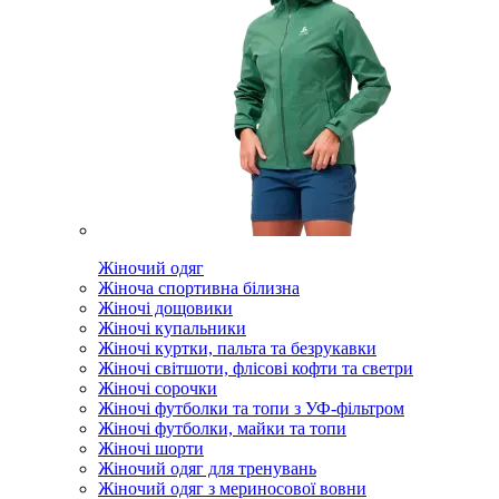
Жіночий одяг
Жіноча спортивна білизна
Жіночі дощовики
Жіночі купальники
Жіночі куртки, пальта та безрукавки
Жіночі світшоти, флісові кофти та светри
Жіночі сорочки
Жіночі футболки та топи з УФ-фільтром
Жіночі футболки, майки та топи
Жіночі шорти
Жіночий одяг для тренувань
Жіночий одяг з мериносової вовни