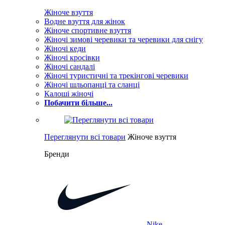
Жіноче взуття
Водне взуття для жінок
Жіноче спортивне взуття
Жіночі зимові черевики та черевики для снігу
Жіночі кеди
Жіночі кросівки
Жіночі сандалі
Жіночі туристичні та трекінгові черевики
Жіночі шльопанці та сланці
Калоші жіночі
Побачити більше...
Переглянути всі товари
Жіноче взуття
Бренди
Nike