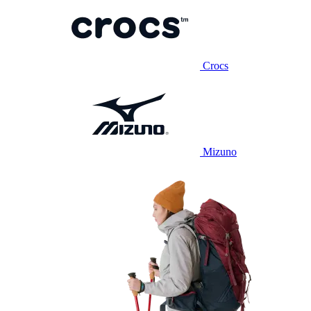
Crocs
Mizuno