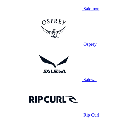
Salomon
Osprey
Salewa
Rip Curl