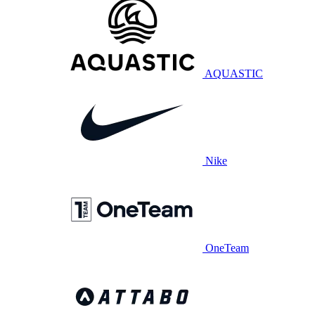
AQUASTIC
Nike
OneTeam