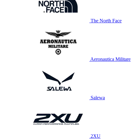
The North Face
Aeronautica Militare
Salewa
2XU