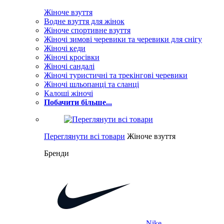
Жіноче взуття
Водне взуття для жінок
Жіноче спортивне взуття
Жіночі зимові черевики та черевики для снігу
Жіночі кеди
Жіночі кросівки
Жіночі сандалі
Жіночі туристичні та трекінгові черевики
Жіночі шльопанці та сланці
Калоші жіночі
Побачити більше...
Переглянути всі товари
Жіноче взуття
Бренди
Nike