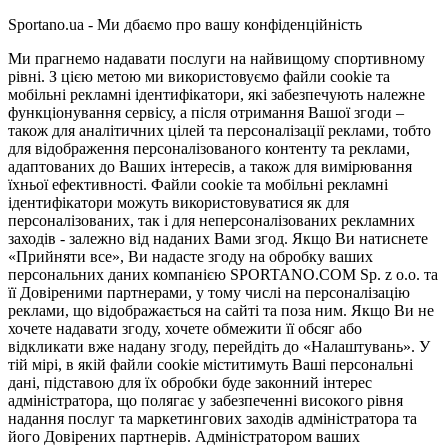
Sportano.ua - Ми дбаємо про вашу конфіденційність
Ми прагнемо надавати послуги на найвищому спортивному
рівні. З цією метою ми використовуємо файли cookie та
мобільні рекламні ідентифікатори, які забезпечують належне
функціонування сервісу, а після отримання Вашої згоди –
також для аналітичних цілей та персоналізації реклами, тобто
для відображення персоналізованого контенту та реклами,
адаптованих до Ваших інтересів, а також для вимірювання
їхньої ефективності. Файли cookie та мобільні рекламні
ідентифікатори можуть використовуватися як для
персоналізованих, так і для неперсоналізованих рекламних
заходів - залежно від наданих Вами згод. Якщо Ви натиснете
«Прийняти все», Ви надасте згоду на обробку ваших
персональних даних компанією SPORTANO.COM Sp. z o.o. та
її Довіреними партнерами, у тому числі на персоналізацію
реклами, що відображається на сайті та поза ним. Якщо Ви не
хочете надавати згоду, хочете обмежити її обсяг або
відкликати вже надану згоду, перейдіть до «Налаштувань». У
тій мірі, в якій файли cookie міститимуть Ваші персональні
дані, підставою для їх обробки буде законний інтерес
адміністратора, що полягає у забезпеченні високого рівня
надання послуг та маркетингових заходів адміністратора та
його Довірених партнерів. Адміністратором ваших