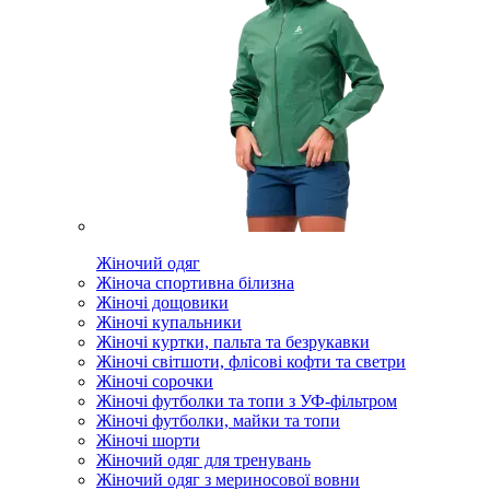
Жіночий одяг
Жіноча спортивна білизна
Жіночі дощовики
Жіночі купальники
Жіночі куртки, пальта та безрукавки
Жіночі світшоти, флісові кофти та светри
Жіночі сорочки
Жіночі футболки та топи з УФ-фільтром
Жіночі футболки, майки та топи
Жіночі шорти
Жіночий одяг для тренувань
Жіночий одяг з мериносової вовни