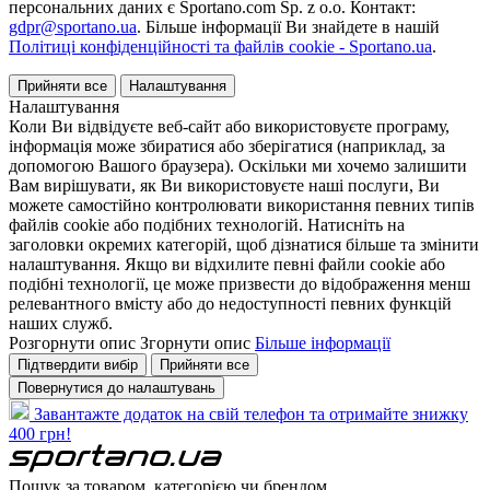
персональних даних є Sportano.com Sp. z o.o. Контакт:
gdpr@sportano.ua
. Більше інформації Ви знайдете в нашій
Політиці конфіденційності та файлів cookie - Sportano.ua
.
Прийняти все
Налаштування
Налаштування
Коли Ви відвідуєте веб-сайт або використовуєте програму,
інформація може збиратися або зберігатися (наприклад, за
допомогою Вашого браузера). Оскільки ми хочемо залишити
Вам вирішувати, як Ви використовуєте наші послуги, Ви
можете самостійно контролювати використання певних типів
файлів cookie або подібних технологій. Натисніть на
заголовки окремих категорій, щоб дізнатися більше та змінити
налаштування. Якщо ви відхилите певні файли cookie або
подібні технології, це може призвести до відображення менш
релевантного вмісту або до недоступності певних функцій
наших служб.
Розгорнути опис
Згорнути опис
Більше інформації
Підтвердити вибір
Прийняти все
Повернутися до налаштувань
Завантажте додаток на свій телефон та отримайте знижку
400 грн!
Пошук за товаром, категорією чи брендом