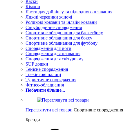
Каски
Кімоно
Ласти для дайвінгу та підводного плавання
Лижні черевики жіночі
Роликові ковзани та інлайн-ковзани
Сноубордичне спорядження
Спортивне обладнання для баскетболу
Спортивне обладнання для боксу
Спортивне обладнання для футболу
Спорядження для йоги
Спорядження для плавання
Спорядження для скітуризму
SUP дошки
Тенісне спорядження
Трекінгові палиці
Туристичне спорядження
Фітнес-обладнання
Побачити більше...
Переглянути всі товари
Спортивне спорядження
Бренди