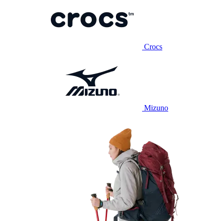
Crocs
Mizuno