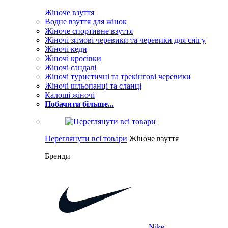
Жіноче взуття
Водне взуття для жінок
Жіноче спортивне взуття
Жіночі зимові черевики та черевики для снігу
Жіночі кеди
Жіночі кросівки
Жіночі сандалі
Жіночі туристичні та трекінгові черевики
Жіночі шльопанці та сланці
Калоші жіночі
Побачити більше...
Переглянути всі товари
Жіноче взуття
Бренди
Nike