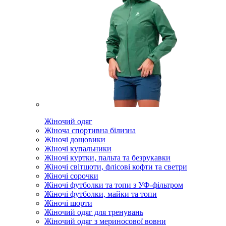
Жіночий одяг
Жіноча спортивна білизна
Жіночі дощовики
Жіночі купальники
Жіночі куртки, пальта та безрукавки
Жіночі світшоти, флісові кофти та светри
Жіночі сорочки
Жіночі футболки та топи з УФ-фільтром
Жіночі футболки, майки та топи
Жіночі шорти
Жіночий одяг для тренувань
Жіночий одяг з мериносової вовни