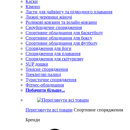
Каски
Кімоно
Ласти для дайвінгу та підводного плавання
Лижні черевики жіночі
Роликові ковзани та інлайн-ковзани
Сноубордичне спорядження
Спортивне обладнання для баскетболу
Спортивне обладнання для боксу
Спортивне обладнання для футболу
Спорядження для йоги
Спорядження для плавання
Спорядження для скітуризму
SUP дошки
Тенісне спорядження
Трекінгові палиці
Туристичне спорядження
Фітнес-обладнання
Побачити більше...
Переглянути всі товари
Спортивне спорядження
Бренди