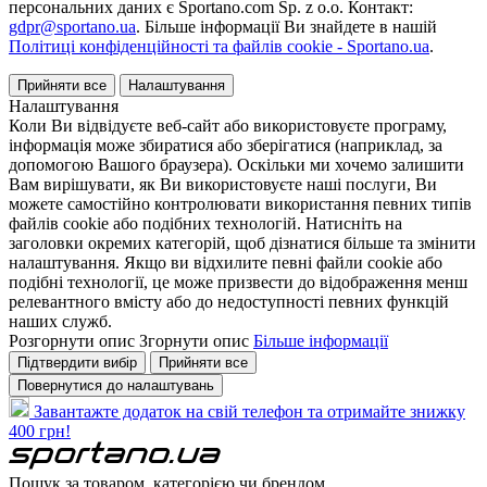
персональних даних є Sportano.com Sp. z o.o. Контакт:
gdpr@sportano.ua
. Більше інформації Ви знайдете в нашій
Політиці конфіденційності та файлів cookie - Sportano.ua
.
Прийняти все
Налаштування
Налаштування
Коли Ви відвідуєте веб-сайт або використовуєте програму,
інформація може збиратися або зберігатися (наприклад, за
допомогою Вашого браузера). Оскільки ми хочемо залишити
Вам вирішувати, як Ви використовуєте наші послуги, Ви
можете самостійно контролювати використання певних типів
файлів cookie або подібних технологій. Натисніть на
заголовки окремих категорій, щоб дізнатися більше та змінити
налаштування. Якщо ви відхилите певні файли cookie або
подібні технології, це може призвести до відображення менш
релевантного вмісту або до недоступності певних функцій
наших служб.
Розгорнути опис
Згорнути опис
Більше інформації
Підтвердити вибір
Прийняти все
Повернутися до налаштувань
Завантажте додаток на свій телефон та отримайте знижку
400 грн!
Пошук за товаром, категорією чи брендом