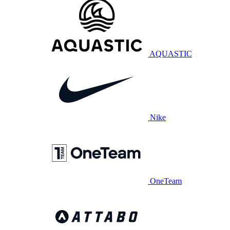
AQUASTIC
Nike
OneTeam