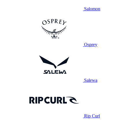
Salomon
Osprey
Salewa
Rip Curl