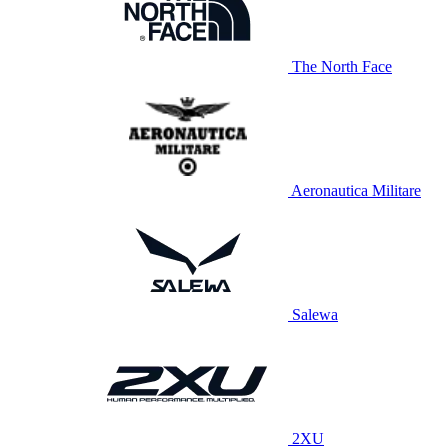
The North Face
Aeronautica Militare
Salewa
2XU