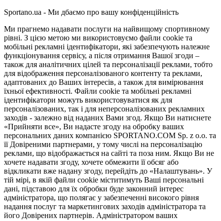
Sportano.ua - Ми дбаємо про вашу конфіденційність
Ми прагнемо надавати послуги на найвищому спортивному
рівні. З цією метою ми використовуємо файли cookie та
мобільні рекламні ідентифікатори, які забезпечують належне
функціонування сервісу, а після отримання Вашої згоди –
також для аналітичних цілей та персоналізації реклами, тобто
для відображення персоналізованого контенту та реклами,
адаптованих до Ваших інтересів, а також для вимірювання
їхньої ефективності. Файли cookie та мобільні рекламні
ідентифікатори можуть використовуватися як для
персоналізованих, так і для неперсоналізованих рекламних
заходів - залежно від наданих Вами згод. Якщо Ви натиснете
«Прийняти все», Ви надасте згоду на обробку ваших
персональних даних компанією SPORTANO.COM Sp. z o.o. та
її Довіреними партнерами, у тому числі на персоналізацію
реклами, що відображається на сайті та поза ним. Якщо Ви не
хочете надавати згоду, хочете обмежити її обсяг або
відкликати вже надану згоду, перейдіть до «Налаштувань». У
тій мірі, в якій файли cookie міститимуть Ваші персональні
дані, підставою для їх обробки буде законний інтерес
адміністратора, що полягає у забезпеченні високого рівня
надання послуг та маркетингових заходів адміністратора та
його Довірених партнерів. Адміністратором ваших