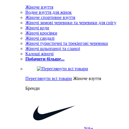
Жіноче взуття
Водне взуття для жінок
Жіноче спортивне взуття
Жіночі зимові черевики та черевики для снігу
Жіночі кеди
Жіночі кросівки
Жіночі сандалі
Жіночі туристичні та трекінгові черевики
Жіночі шльопанці та сланці
Калоші жіночі
Побачити більше...
Переглянути всі товари
Жіноче взуття
Бренди
Nike