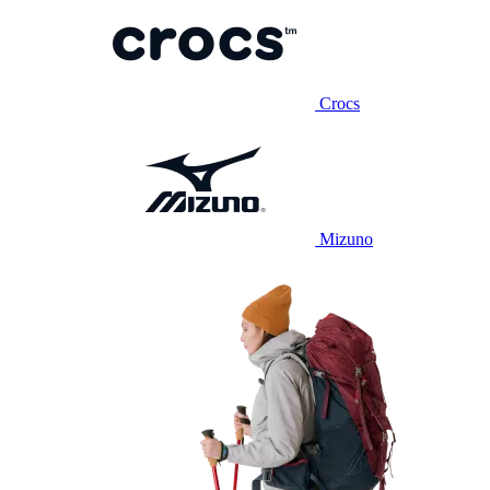
Crocs
Mizuno