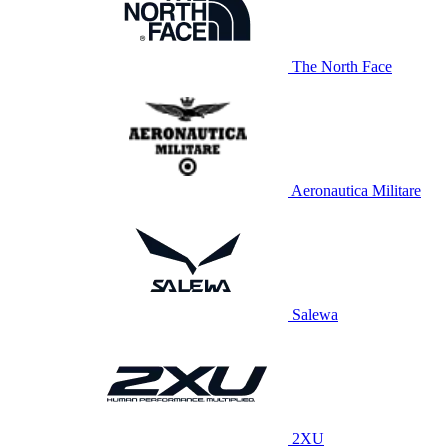
The North Face
Aeronautica Militare
Salewa
2XU