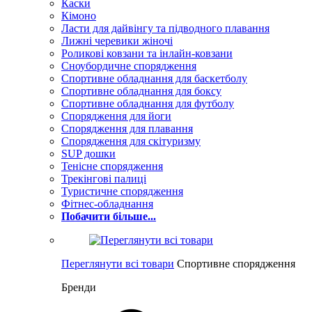
Каски
Кімоно
Ласти для дайвінгу та підводного плавання
Лижні черевики жіночі
Роликові ковзани та інлайн-ковзани
Сноубордичне спорядження
Спортивне обладнання для баскетболу
Спортивне обладнання для боксу
Спортивне обладнання для футболу
Спорядження для йоги
Спорядження для плавання
Спорядження для скітуризму
SUP дошки
Тенісне спорядження
Трекінгові палиці
Туристичне спорядження
Фітнес-обладнання
Побачити більше...
Переглянути всі товари
Спортивне спорядження
Бренди