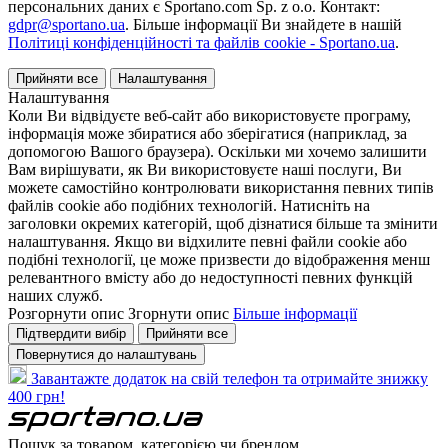
персональних даних є Sportano.com Sp. z o.o. Контакт:
gdpr@sportano.ua
. Більше інформації Ви знайдете в нашій
Політиці конфіденційності та файлів cookie - Sportano.ua
.
Прийняти все
Налаштування
Налаштування
Коли Ви відвідуєте веб-сайт або використовуєте програму,
інформація може збиратися або зберігатися (наприклад, за
допомогою Вашого браузера). Оскільки ми хочемо залишити
Вам вирішувати, як Ви використовуєте наші послуги, Ви
можете самостійно контролювати використання певних типів
файлів cookie або подібних технологій. Натисніть на
заголовки окремих категорій, щоб дізнатися більше та змінити
налаштування. Якщо ви відхилите певні файли cookie або
подібні технології, це може призвести до відображення менш
релевантного вмісту або до недоступності певних функцій
наших служб.
Розгорнути опис
Згорнути опис
Більше інформації
Підтвердити вибір
Прийняти все
Повернутися до налаштувань
Завантажте додаток на свій телефон та отримайте знижку
400 грн!
Пошук за товаром, категорією чи брендом