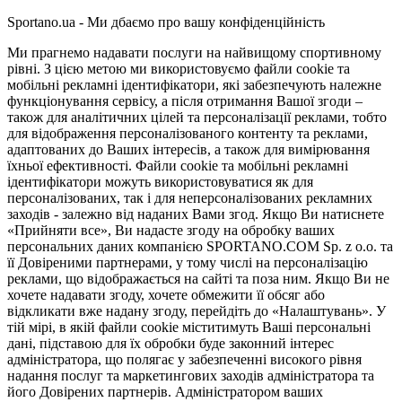
Sportano.ua - Ми дбаємо про вашу конфіденційність
Ми прагнемо надавати послуги на найвищому спортивному
рівні. З цією метою ми використовуємо файли cookie та
мобільні рекламні ідентифікатори, які забезпечують належне
функціонування сервісу, а після отримання Вашої згоди –
також для аналітичних цілей та персоналізації реклами, тобто
для відображення персоналізованого контенту та реклами,
адаптованих до Ваших інтересів, а також для вимірювання
їхньої ефективності. Файли cookie та мобільні рекламні
ідентифікатори можуть використовуватися як для
персоналізованих, так і для неперсоналізованих рекламних
заходів - залежно від наданих Вами згод. Якщо Ви натиснете
«Прийняти все», Ви надасте згоду на обробку ваших
персональних даних компанією SPORTANO.COM Sp. z o.o. та
її Довіреними партнерами, у тому числі на персоналізацію
реклами, що відображається на сайті та поза ним. Якщо Ви не
хочете надавати згоду, хочете обмежити її обсяг або
відкликати вже надану згоду, перейдіть до «Налаштувань». У
тій мірі, в якій файли cookie міститимуть Ваші персональні
дані, підставою для їх обробки буде законний інтерес
адміністратора, що полягає у забезпеченні високого рівня
надання послуг та маркетингових заходів адміністратора та
його Довірених партнерів. Адміністратором ваших