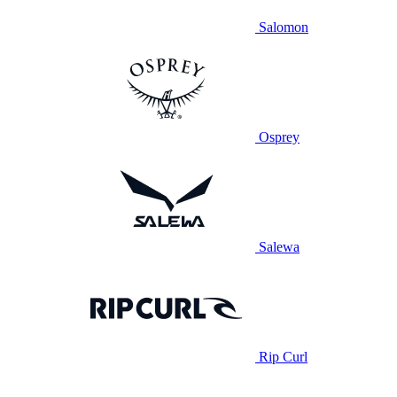
Salomon
Osprey
Salewa
Rip Curl