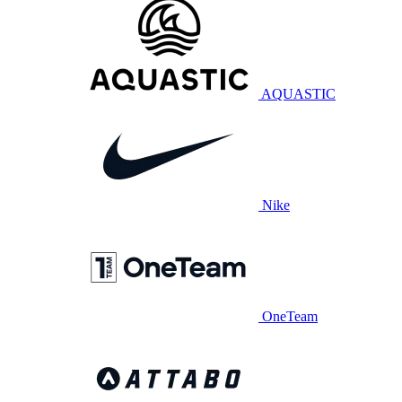
AQUASTIC
Nike
OneTeam