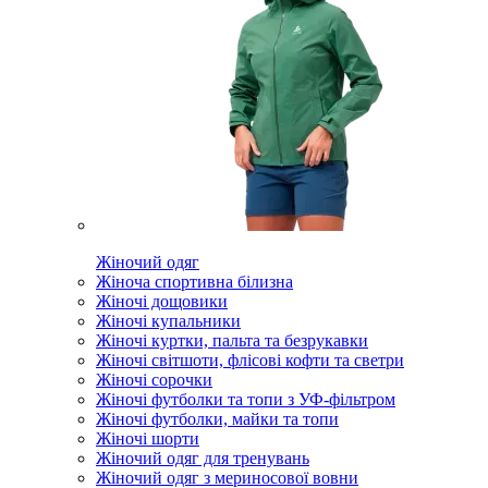
Жіночий одяг
Жіноча спортивна білизна
Жіночі дощовики
Жіночі купальники
Жіночі куртки, пальта та безрукавки
Жіночі світшоти, флісові кофти та светри
Жіночі сорочки
Жіночі футболки та топи з УФ-фільтром
Жіночі футболки, майки та топи
Жіночі шорти
Жіночий одяг для тренувань
Жіночий одяг з мериносової вовни