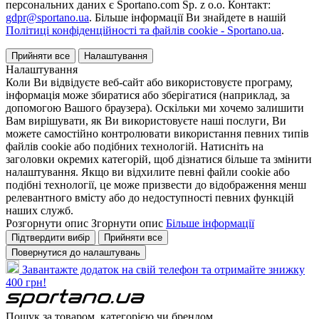
персональних даних є Sportano.com Sp. z o.o. Контакт:
gdpr@sportano.ua
. Більше інформації Ви знайдете в нашій
Політиці конфіденційності та файлів cookie - Sportano.ua
.
Прийняти все
Налаштування
Налаштування
Коли Ви відвідуєте веб-сайт або використовуєте програму,
інформація може збиратися або зберігатися (наприклад, за
допомогою Вашого браузера). Оскільки ми хочемо залишити
Вам вирішувати, як Ви використовуєте наші послуги, Ви
можете самостійно контролювати використання певних типів
файлів cookie або подібних технологій. Натисніть на
заголовки окремих категорій, щоб дізнатися більше та змінити
налаштування. Якщо ви відхилите певні файли cookie або
подібні технології, це може призвести до відображення менш
релевантного вмісту або до недоступності певних функцій
наших служб.
Розгорнути опис
Згорнути опис
Більше інформації
Підтвердити вибір
Прийняти все
Повернутися до налаштувань
Завантажте додаток на свій телефон та отримайте знижку
400 грн!
Пошук за товаром, категорією чи брендом