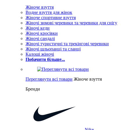
Жіноче взуття
Водне взуття для жінок
Жіноче спортивне взуття
Жіночі зимові черевики та черевики для снігу
Жіночі кеди
Жіночі кросівки
Жіночі сандалі
Жіночі туристичні та трекінгові черевики
Жіночі шльопанці та сланці
Калоші жіночі
Побачити більше...
Переглянути всі товари
Жіноче взуття
Бренди
Nike