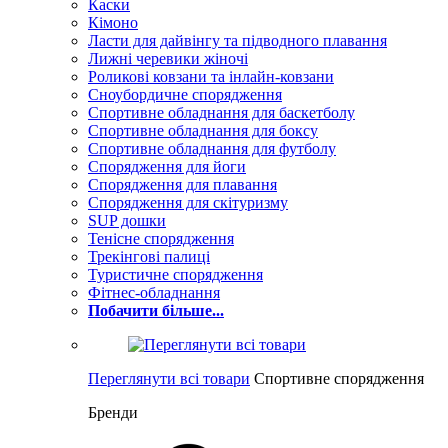
Каски
Кімоно
Ласти для дайвінгу та підводного плавання
Лижні черевики жіночі
Роликові ковзани та інлайн-ковзани
Сноубордичне спорядження
Спортивне обладнання для баскетболу
Спортивне обладнання для боксу
Спортивне обладнання для футболу
Спорядження для йоги
Спорядження для плавання
Спорядження для скітуризму
SUP дошки
Тенісне спорядження
Трекінгові палиці
Туристичне спорядження
Фітнес-обладнання
Побачити більше...
Переглянути всі товари
Спортивне спорядження
Бренди