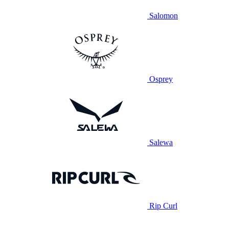
Salomon
Osprey
Salewa
Rip Curl