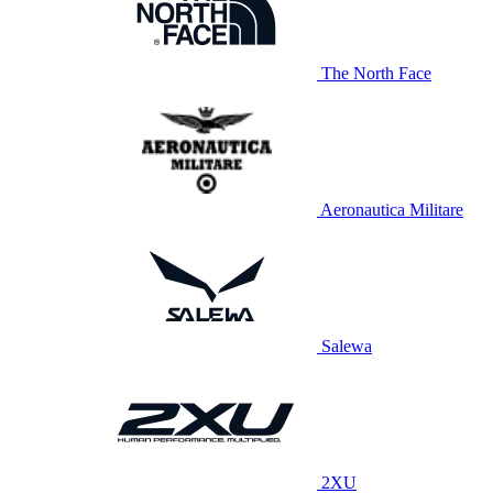
The North Face
Aeronautica Militare
Salewa
2XU