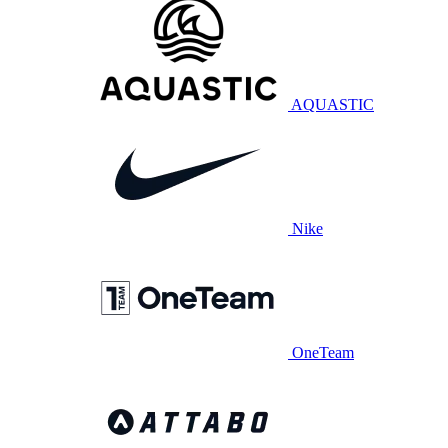
AQUASTIC
Nike
OneTeam