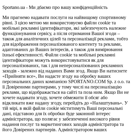
Sportano.ua - Ми дбаємо про вашу конфіденційність
Ми прагнемо надавати послуги на найвищому спортивному
рівні. З цією метою ми використовуємо файли cookie та
мобільні рекламні ідентифікатори, які забезпечують належне
функціонування сервісу, а після отримання Вашої згоди –
також для аналітичних цілей та персоналізації реклами, тобто
для відображення персоналізованого контенту та реклами,
адаптованих до Ваших інтересів, а також для вимірювання
їхньої ефективності. Файли cookie та мобільні рекламні
ідентифікатори можуть використовуватися як для
персоналізованих, так і для неперсоналізованих рекламних
заходів - залежно від наданих Вами згод. Якщо Ви натиснете
«Прийняти все», Ви надасте згоду на обробку ваших
персональних даних компанією SPORTANO.COM Sp. z o.o. та
її Довіреними партнерами, у тому числі на персоналізацію
реклами, що відображається на сайті та поза ним. Якщо Ви не
хочете надавати згоду, хочете обмежити її обсяг або
відкликати вже надану згоду, перейдіть до «Налаштувань». У
тій мірі, в якій файли cookie міститимуть Ваші персональні
дані, підставою для їх обробки буде законний інтерес
адміністратора, що полягає у забезпеченні високого рівня
надання послуг та маркетингових заходів адміністратора та
його Довірених партнерів. Адміністратором ваших