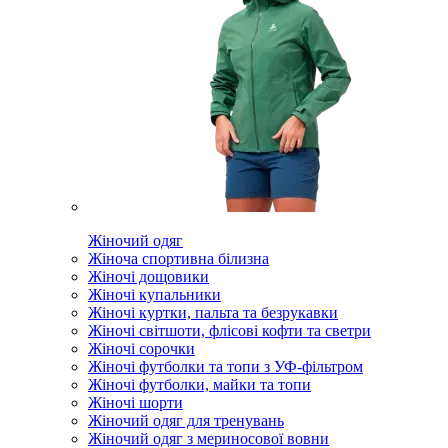
Жіночий одяг
Жіноча спортивна білизна
Жіночі дощовики
Жіночі купальники
Жіночі куртки, пальта та безрукавки
Жіночі світшоти, флісові кофти та светри
Жіночі сорочки
Жіночі футболки та топи з УФ-фільтром
Жіночі футболки, майки та топи
Жіночі шорти
Жіночий одяг для тренувань
Жіночий одяг з мериносової вовни