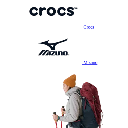
Crocs
Mizuno