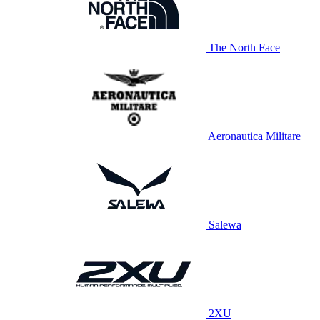
The North Face
Aeronautica Militare
Salewa
2XU