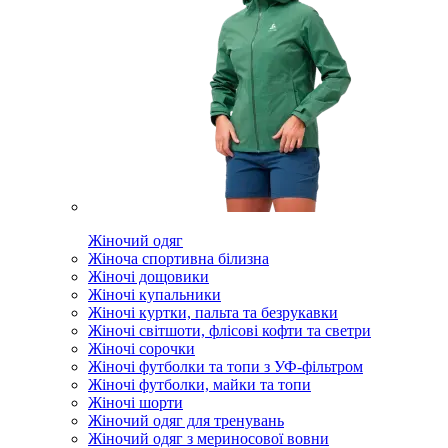
Жіночий одяг
Жіноча спортивна білизна
Жіночі дощовики
Жіночі купальники
Жіночі куртки, пальта та безрукавки
Жіночі світшоти, флісові кофти та светри
Жіночі сорочки
Жіночі футболки та топи з УФ-фільтром
Жіночі футболки, майки та топи
Жіночі шорти
Жіночий одяг для тренувань
Жіночий одяг з мериносової вовни