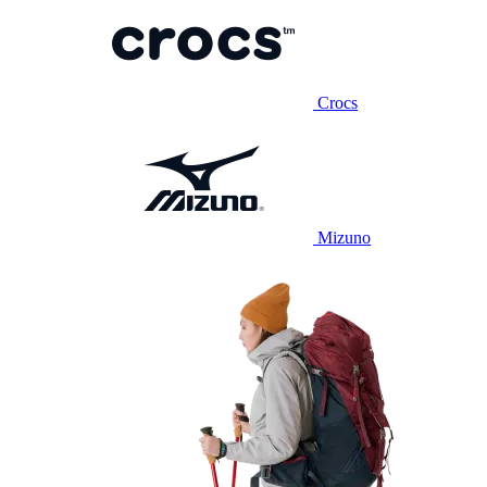
Crocs
Mizuno