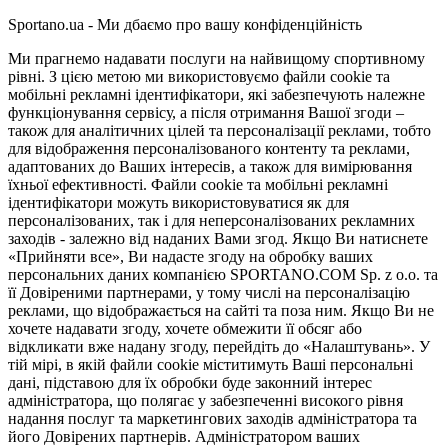
Sportano.ua - Ми дбаємо про вашу конфіденційність
Ми прагнемо надавати послуги на найвищому спортивному
рівні. З цією метою ми використовуємо файли cookie та
мобільні рекламні ідентифікатори, які забезпечують належне
функціонування сервісу, а після отримання Вашої згоди –
також для аналітичних цілей та персоналізації реклами, тобто
для відображення персоналізованого контенту та реклами,
адаптованих до Ваших інтересів, а також для вимірювання
їхньої ефективності. Файли cookie та мобільні рекламні
ідентифікатори можуть використовуватися як для
персоналізованих, так і для неперсоналізованих рекламних
заходів - залежно від наданих Вами згод. Якщо Ви натиснете
«Прийняти все», Ви надасте згоду на обробку ваших
персональних даних компанією SPORTANO.COM Sp. z o.o. та
її Довіреними партнерами, у тому числі на персоналізацію
реклами, що відображається на сайті та поза ним. Якщо Ви не
хочете надавати згоду, хочете обмежити її обсяг або
відкликати вже надану згоду, перейдіть до «Налаштувань». У
тій мірі, в якій файли cookie міститимуть Ваші персональні
дані, підставою для їх обробки буде законний інтерес
адміністратора, що полягає у забезпеченні високого рівня
надання послуг та маркетингових заходів адміністратора та
його Довірених партнерів. Адміністратором ваших