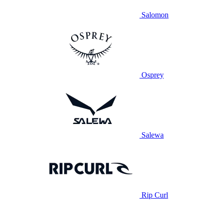
Salomon
Osprey
Salewa
Rip Curl