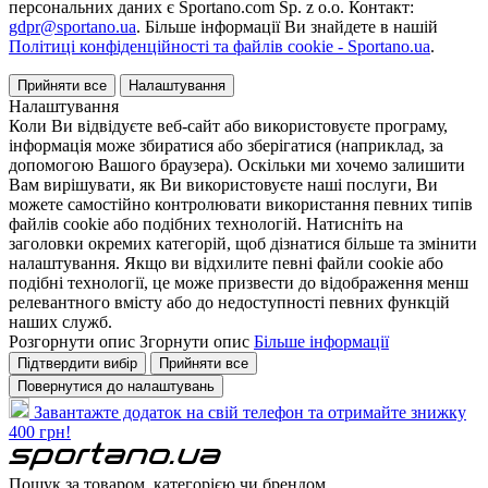
персональних даних є Sportano.com Sp. z o.o. Контакт:
gdpr@sportano.ua
. Більше інформації Ви знайдете в нашій
Політиці конфіденційності та файлів cookie - Sportano.ua
.
Прийняти все
Налаштування
Налаштування
Коли Ви відвідуєте веб-сайт або використовуєте програму,
інформація може збиратися або зберігатися (наприклад, за
допомогою Вашого браузера). Оскільки ми хочемо залишити
Вам вирішувати, як Ви використовуєте наші послуги, Ви
можете самостійно контролювати використання певних типів
файлів cookie або подібних технологій. Натисніть на
заголовки окремих категорій, щоб дізнатися більше та змінити
налаштування. Якщо ви відхилите певні файли cookie або
подібні технології, це може призвести до відображення менш
релевантного вмісту або до недоступності певних функцій
наших служб.
Розгорнути опис
Згорнути опис
Більше інформації
Підтвердити вибір
Прийняти все
Повернутися до налаштувань
Завантажте додаток на свій телефон та отримайте знижку
400 грн!
Пошук за товаром, категорією чи брендом