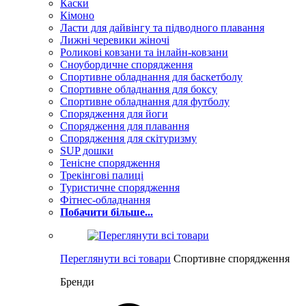
Каски
Кімоно
Ласти для дайвінгу та підводного плавання
Лижні черевики жіночі
Роликові ковзани та інлайн-ковзани
Сноубордичне спорядження
Спортивне обладнання для баскетболу
Спортивне обладнання для боксу
Спортивне обладнання для футболу
Спорядження для йоги
Спорядження для плавання
Спорядження для скітуризму
SUP дошки
Тенісне спорядження
Трекінгові палиці
Туристичне спорядження
Фітнес-обладнання
Побачити більше...
Переглянути всі товари
Спортивне спорядження
Бренди