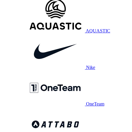
AQUASTIC
Nike
OneTeam