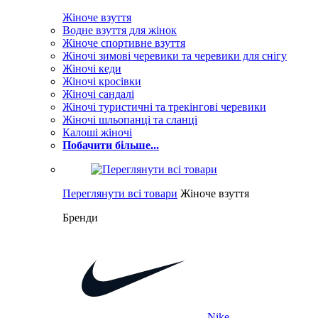
Жіноче взуття
Водне взуття для жінок
Жіноче спортивне взуття
Жіночі зимові черевики та черевики для снігу
Жіночі кеди
Жіночі кросівки
Жіночі сандалі
Жіночі туристичні та трекінгові черевики
Жіночі шльопанці та сланці
Калоші жіночі
Побачити більше...
Переглянути всі товари
Жіноче взуття
Бренди
Nike