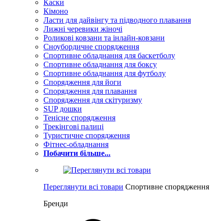
Каски
Кімоно
Ласти для дайвінгу та підводного плавання
Лижні черевики жіночі
Роликові ковзани та інлайн-ковзани
Сноубордичне спорядження
Спортивне обладнання для баскетболу
Спортивне обладнання для боксу
Спортивне обладнання для футболу
Спорядження для йоги
Спорядження для плавання
Спорядження для скітуризму
SUP дошки
Тенісне спорядження
Трекінгові палиці
Туристичне спорядження
Фітнес-обладнання
Побачити більше...
Переглянути всі товари
Спортивне спорядження
Бренди