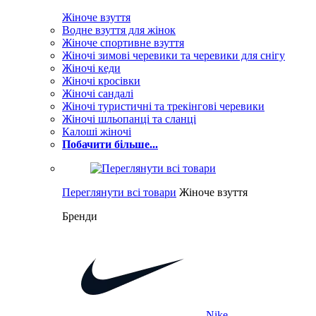
Жіноче взуття
Водне взуття для жінок
Жіноче спортивне взуття
Жіночі зимові черевики та черевики для снігу
Жіночі кеди
Жіночі кросівки
Жіночі сандалі
Жіночі туристичні та трекінгові черевики
Жіночі шльопанці та сланці
Калоші жіночі
Побачити більше...
Переглянути всі товари
Жіноче взуття
Бренди
Nike