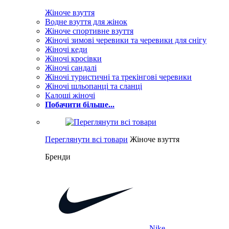
Жіноче взуття
Водне взуття для жінок
Жіноче спортивне взуття
Жіночі зимові черевики та черевики для снігу
Жіночі кеди
Жіночі кросівки
Жіночі сандалі
Жіночі туристичні та трекінгові черевики
Жіночі шльопанці та сланці
Калоші жіночі
Побачити більше...
Переглянути всі товари
Жіноче взуття
Бренди
Nike