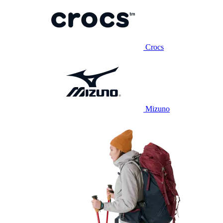
Crocs
Mizuno