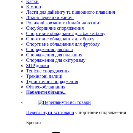
Каски
Кімоно
Ласти для дайвінгу та підводного плавання
Лижні черевики жіночі
Роликові ковзани та інлайн-ковзани
Сноубордичне спорядження
Спортивне обладнання для баскетболу
Спортивне обладнання для боксу
Спортивне обладнання для футболу
Спорядження для йоги
Спорядження для плавання
Спорядження для скітуризму
SUP дошки
Тенісне спорядження
Трекінгові палиці
Туристичне спорядження
Фітнес-обладнання
Побачити більше...
Переглянути всі товари
Спортивне спорядження
Бренди