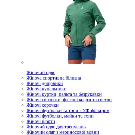
Жіночий одяг
Жіноча спортивна білизна
Жіночі дощовики
Жіночі купальники
Жіночі куртки, пальта та безрукавки
Жіночі світшоти, флісові кофти та светри
Жіночі сорочки
Жіночі футболки та топи з УФ-фільтром
Жіночі футболки, майки та топи
Жіночі шорти
Жіночий одяг для тренувань
Жіночий одяг з мериносової вовни