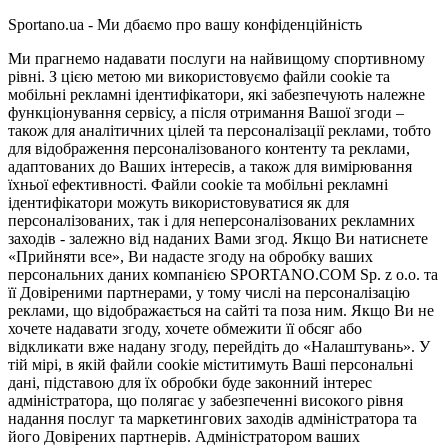
Sportano.ua - Ми дбаємо про вашу конфіденційність
Ми прагнемо надавати послуги на найвищому спортивному
рівні. З цією метою ми використовуємо файли cookie та
мобільні рекламні ідентифікатори, які забезпечують належне
функціонування сервісу, а після отримання Вашої згоди –
також для аналітичних цілей та персоналізації реклами, тобто
для відображення персоналізованого контенту та реклами,
адаптованих до Ваших інтересів, а також для вимірювання
їхньої ефективності. Файли cookie та мобільні рекламні
ідентифікатори можуть використовуватися як для
персоналізованих, так і для неперсоналізованих рекламних
заходів - залежно від наданих Вами згод. Якщо Ви натиснете
«Прийняти все», Ви надасте згоду на обробку ваших
персональних даних компанією SPORTANO.COM Sp. z o.o. та
її Довіреними партнерами, у тому числі на персоналізацію
реклами, що відображається на сайті та поза ним. Якщо Ви не
хочете надавати згоду, хочете обмежити її обсяг або
відкликати вже надану згоду, перейдіть до «Налаштувань». У
тій мірі, в якій файли cookie міститимуть Ваші персональні
дані, підставою для їх обробки буде законний інтерес
адміністратора, що полягає у забезпеченні високого рівня
надання послуг та маркетингових заходів адміністратора та
його Довірених партнерів. Адміністратором ваших