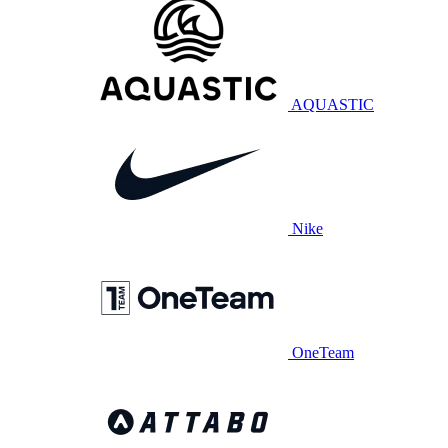
AQUASTIC
Nike
OneTeam