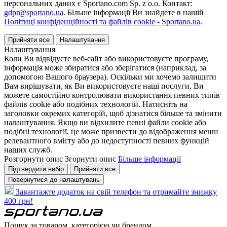
персональних даних є Sportano.com Sp. z o.o. Контакт:
gdpr@sportano.ua
. Більше інформації Ви знайдете в нашій
Політиці конфіденційності та файлів cookie - Sportano.ua
.
Прийняти все
Налаштування
Налаштування
Коли Ви відвідуєте веб-сайт або використовуєте програму,
інформація може збиратися або зберігатися (наприклад, за
допомогою Вашого браузера). Оскільки ми хочемо залишити
Вам вирішувати, як Ви використовуєте наші послуги, Ви
можете самостійно контролювати використання певних типів
файлів cookie або подібних технологій. Натисніть на
заголовки окремих категорій, щоб дізнатися більше та змінити
налаштування. Якщо ви відхилите певні файли cookie або
подібні технології, це може призвести до відображення менш
релевантного вмісту або до недоступності певних функцій
наших служб.
Розгорнути опис
Згорнути опис
Більше інформації
Підтвердити вибір
Прийняти все
Повернутися до налаштувань
Завантажте додаток на свій телефон та отримайте знижку
400 грн!
Пошук за товаром, категорією чи брендом