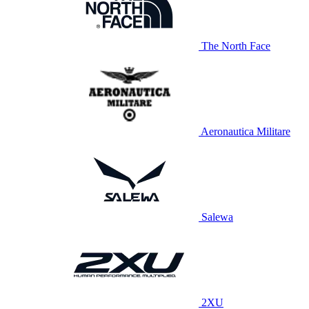
The North Face
Aeronautica Militare
Salewa
2XU