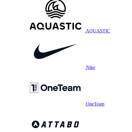
AQUASTIC
Nike
OneTeam