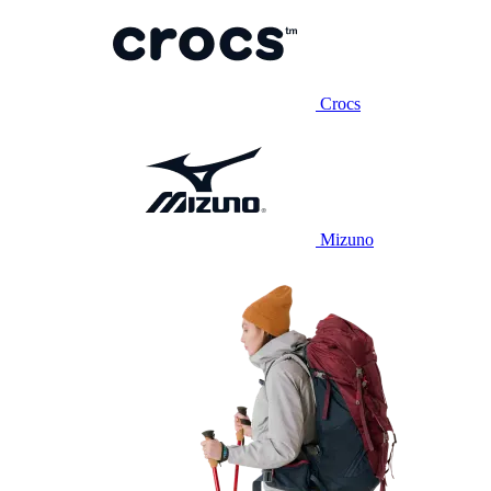
Crocs
Mizuno