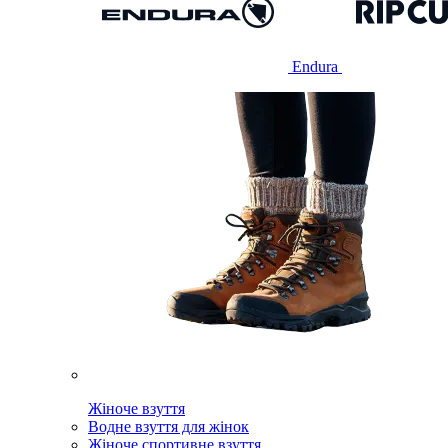
Endura
Жіноче взуття
Водне взуття для жінок
Жіноче спортивне взуття