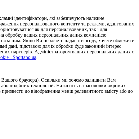
ламні ідентифікатори, які забезпечують належне
дображення персоналізованого контенту та реклами, адаптованих
ористовуватися як для персоналізованих, так і для
у на обробку ваших персональних даних компанією
 поза ним. Якщо Ви не хочете надавати згоду, хочете обмежити
ьні дані, підставою для їх обробки буде законний інтерес
ірених партнерів. Адміністратором ваших персональних даних є
kie - Sportano.ua
.
ою Вашого браузера). Оскільки ми хочемо залишити Вам
 або подібних технологій. Натисніть на заголовки окремих
же призвести до відображення менш релевантного вмісту або до