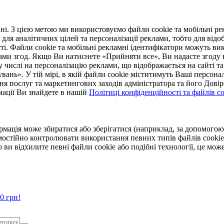
. З цією метою ми використовуємо файли cookie та мобільні рек
 для аналітичних цілей та персоналізації реклами, тобто для ві
ті. Файли cookie та мобільні рекламні ідентифікатори можуть вик
Вами згод. Якщо Ви натиснете «Прийняти все», Ви надасте згод
числі на персоналізацію реклами, що відображається на сайті та
увань». У тій мірі, в якій файли cookie міститимуть Ваші персонал
ння послуг та маркетингових заходів адміністратора та його Дов
мації Ви знайдете в нашій
Політиці конфіденційності та файлів coo
ормація може збиратися або зберігатися (наприклад, за допомог
мостійно контролювати використання певних типів файлів cookie
 ви відхилите певні файли cookie або подібні технології, це мо
0 грн!