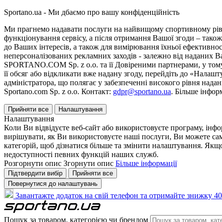
Sportano.ua - Ми дбаємо про вашу конфіденційність
Ми прагнемо надавати послуги на найвищому спортивному рівні
функціонування сервісу, а після отримання Вашої згоди – також
до Ваших інтересів, а також для вимірювання їхньої ефективнос
неперсоналізованих рекламних заходів - залежно від наданих 
SPORTANO.COM Sp. z o.o. та її Довіреними партнерами, у тому 
її обсяг або відкликати вже надану згоду, перейдіть до «Налашт
адміністратора, що полягає у забезпеченні високого рівня нада
Sportano.com Sp. z o.o. Контакт:
gdpr@sportano.ua
. Більше інфор
Прийняти все
Налаштування
Налаштування
Коли Ви відвідуєте веб-сайт або використовуєте програму, інф
вирішувати, як Ви використовуєте наші послуги, Ви можете са
категорій, щоб дізнатися більше та змінити налаштування. Якщо
недоступності певних функцій наших служб.
Розгорнути опис
Згорнути опис
Більше інформації
Підтвердити вибір
Прийняти все
Повернутися до налаштувань
Завантажте додаток на свій телефон та отримайте знижку 40
Пошук за товаром, категорією чи брендом