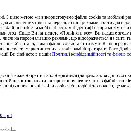
. З цією метою ми використовуємо файли cookie та мобільні рек
 для аналітичних цілей та персоналізації реклами, тобто для ві
ті. Файли cookie та мобільні рекламні ідентифікатори можуть вик
Вами згод. Якщо Ви натиснете «Прийняти все», Ви надасте згод
числі на персоналізацію реклами, що відображається на сайті та
увань». У тій мірі, в якій файли cookie міститимуть Ваші персонал
ння послуг та маркетингових заходів адміністратора та його Дов
мації Ви знайдете в нашій
Політиці конфіденційності та файлів coo
ормація може збиратися або зберігатися (наприклад, за допомог
мостійно контролювати використання певних типів файлів cookie
 ви відхилите певні файли cookie або подібні технології, це мо
0 грн!