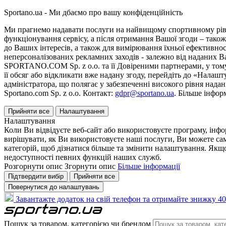
Sportano.ua - Ми дбаємо про вашу конфіденційність
Ми прагнемо надавати послуги на найвищому спортивному рівні
функціонування сервісу, а після отримання Вашої згоди – також
до Ваших інтересів, а також для вимірювання їхньої ефективнос
неперсоналізованих рекламних заходів - залежно від наданих 
SPORTANO.COM Sp. z o.o. та її Довіреними партнерами, у тому 
її обсяг або відкликати вже надану згоду, перейдіть до «Налашт
адміністратора, що полягає у забезпеченні високого рівня нада
Sportano.com Sp. z o.o. Контакт:
gdpr@sportano.ua
. Більше інфор
Прийняти все
Налаштування
Налаштування
Коли Ви відвідуєте веб-сайт або використовуєте програму, інф
вирішувати, як Ви використовуєте наші послуги, Ви можете са
категорій, щоб дізнатися більше та змінити налаштування. Якщо
недоступності певних функцій наших служб.
Розгорнути опис
Згорнути опис
Більше інформації
Підтвердити вибір
Прийняти все
Повернутися до налаштувань
Завантажте додаток на свій телефон та отримайте знижку 40
Пошук за товаром, категорією чи брендом