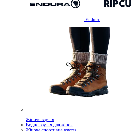
Endura
Жіноче взуття
Водне взуття для жінок
Жіноче спортивне взуття