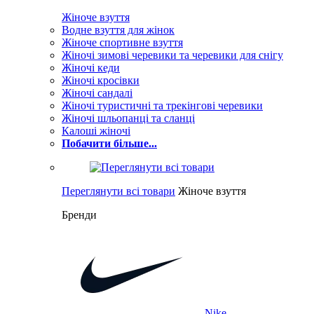
Жіноче взуття
Водне взуття для жінок
Жіноче спортивне взуття
Жіночі зимові черевики та черевики для снігу
Жіночі кеди
Жіночі кросівки
Жіночі сандалі
Жіночі туристичні та трекінгові черевики
Жіночі шльопанці та сланці
Калоші жіночі
Побачити більше...
Переглянути всі товари
Жіноче взуття
Бренди
Nike