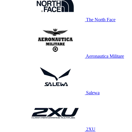
The North Face
Aeronautica Militare
Salewa
2XU