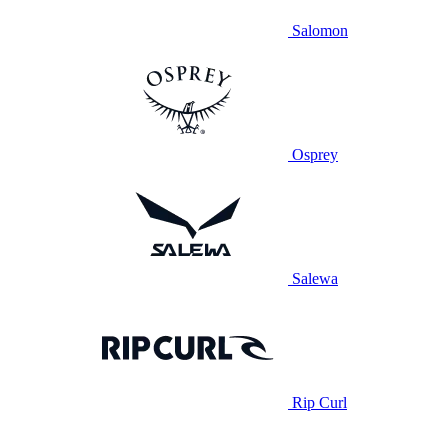
Salomon
Osprey
Salewa
Rip Curl