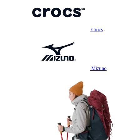
Crocs
Mizuno