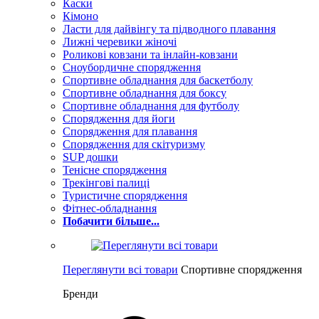
Каски
Кімоно
Ласти для дайвінгу та підводного плавання
Лижні черевики жіночі
Роликові ковзани та інлайн-ковзани
Сноубордичне спорядження
Спортивне обладнання для баскетболу
Спортивне обладнання для боксу
Спортивне обладнання для футболу
Спорядження для йоги
Спорядження для плавання
Спорядження для скітуризму
SUP дошки
Тенісне спорядження
Трекінгові палиці
Туристичне спорядження
Фітнес-обладнання
Побачити більше...
Переглянути всі товари
Спортивне спорядження
Бренди