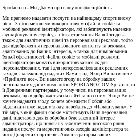
Sportano.ua - Ми дбаємо про вашу конфіденційність
Ми прагнемо надавати послуги на найвищому спортивному
рівні. З цією метою ми використовуємо файли cookie та
мобільні рекламні ідентифікатори, які забезпечують належне
функціонування сервісу, а після отримання Вашої згоди –
також для аналітичних цілей та персоналізації реклами, тобто
для відображення персоналізованого контенту та реклами,
адаптованих до Ваших інтересів, а також для вимірювання
їхньої ефективності. Файли cookie та мобільні рекламні
ідентифікатори можуть використовуватися як для
персоналізованих, так і для неперсоналізованих рекламних
заходів - залежно від наданих Вами згод. Якщо Ви натиснете
«Прийняти все», Ви надасте згоду на обробку ваших
персональних даних компанією SPORTANO.COM Sp. z o.o. та
її Довіреними партнерами, у тому числі на персоналізацію
реклами, що відображається на сайті та поза ним. Якщо Ви не
хочете надавати згоду, хочете обмежити її обсяг або
відкликати вже надану згоду, перейдіть до «Налаштувань». У
тій мірі, в якій файли cookie міститимуть Ваші персональні
дані, підставою для їх обробки буде законний інтерес
адміністратора, що полягає у забезпеченні високого рівня
надання послуг та маркетингових заходів адміністратора та
його Довірених партнерів. Адміністратором ваших