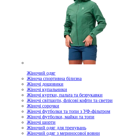
Жіночий одяг
Жіноча спортивна білизна
Жіночі дощовики
Жіночі купальники
Жіночі куртки, пальта та безрукавки
Жіночі світшоти, флісові кофти та светри
Жіночі сорочки
Жіночі футболки та топи з УФ-фільтром
Жіночі футболки, майки та топи
Жіночі шорти
Жіночий одяг для тренувань
Жіночий одяг з мериносової вовни