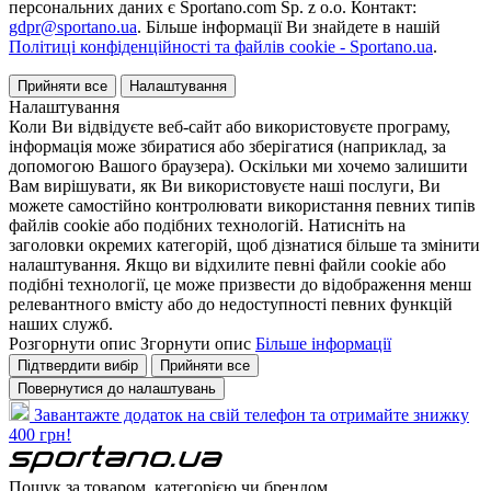
персональних даних є Sportano.com Sp. z o.o. Контакт:
gdpr@sportano.ua
. Більше інформації Ви знайдете в нашій
Політиці конфіденційності та файлів cookie - Sportano.ua
.
Прийняти все
Налаштування
Налаштування
Коли Ви відвідуєте веб-сайт або використовуєте програму,
інформація може збиратися або зберігатися (наприклад, за
допомогою Вашого браузера). Оскільки ми хочемо залишити
Вам вирішувати, як Ви використовуєте наші послуги, Ви
можете самостійно контролювати використання певних типів
файлів cookie або подібних технологій. Натисніть на
заголовки окремих категорій, щоб дізнатися більше та змінити
налаштування. Якщо ви відхилите певні файли cookie або
подібні технології, це може призвести до відображення менш
релевантного вмісту або до недоступності певних функцій
наших служб.
Розгорнути опис
Згорнути опис
Більше інформації
Підтвердити вибір
Прийняти все
Повернутися до налаштувань
Завантажте додаток на свій телефон та отримайте знижку
400 грн!
Пошук за товаром, категорією чи брендом