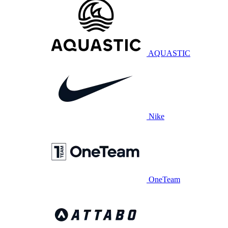
AQUASTIC
Nike
OneTeam