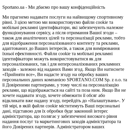
Sportano.ua - Ми дбаємо про вашу конфіденційність
Ми прагнемо надавати послуги на найвищому спортивному
рівні. З цією метою ми використовуємо файли cookie та
мобільні рекламні ідентифікатори, які забезпечують належне
функціонування сервісу, а після отримання Вашої згоди –
також для аналітичних цілей та персоналізації реклами, тобто
для відображення персоналізованого контенту та реклами,
адаптованих до Ваших інтересів, а також для вимірювання
їхньої ефективності. Файли cookie та мобільні рекламні
ідентифікатори можуть використовуватися як для
персоналізованих, так і для неперсоналізованих рекламних
заходів - залежно від наданих Вами згод. Якщо Ви натиснете
«Прийняти все», Ви надасте згоду на обробку ваших
персональних даних компанією SPORTANO.COM Sp. z o.o. та
її Довіреними партнерами, у тому числі на персоналізацію
реклами, що відображається на сайті та поза ним. Якщо Ви не
хочете надавати згоду, хочете обмежити її обсяг або
відкликати вже надану згоду, перейдіть до «Налаштувань». У
тій мірі, в якій файли cookie міститимуть Ваші персональні
дані, підставою для їх обробки буде законний інтерес
адміністратора, що полягає у забезпеченні високого рівня
надання послуг та маркетингових заходів адміністратора та
його Довірених партнерів. Адміністратором ваших