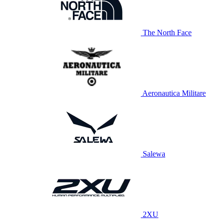
The North Face
Aeronautica Militare
Salewa
2XU