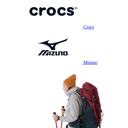
Crocs
Mizuno