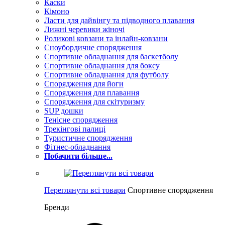
Каски
Кімоно
Ласти для дайвінгу та підводного плавання
Лижні черевики жіночі
Роликові ковзани та інлайн-ковзани
Сноубордичне спорядження
Спортивне обладнання для баскетболу
Спортивне обладнання для боксу
Спортивне обладнання для футболу
Спорядження для йоги
Спорядження для плавання
Спорядження для скітуризму
SUP дошки
Тенісне спорядження
Трекінгові палиці
Туристичне спорядження
Фітнес-обладнання
Побачити більше...
Переглянути всі товари
Спортивне спорядження
Бренди