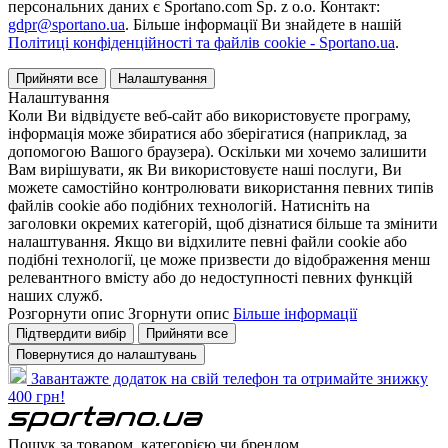
персональних даних є Sportano.com Sp. z o.o. Контакт:
gdpr@sportano.ua
. Більше інформації Ви знайдете в нашій
Політиці конфіденційності та файлів cookie - Sportano.ua
.
Прийняти все
Налаштування
Налаштування
Коли Ви відвідуєте веб-сайт або використовуєте програму,
інформація може збиратися або зберігатися (наприклад, за
допомогою Вашого браузера). Оскільки ми хочемо залишити
Вам вирішувати, як Ви використовуєте наші послуги, Ви
можете самостійно контролювати використання певних типів
файлів cookie або подібних технологій. Натисніть на
заголовки окремих категорій, щоб дізнатися більше та змінити
налаштування. Якщо ви відхилите певні файли cookie або
подібні технології, це може призвести до відображення менш
релевантного вмісту або до недоступності певних функцій
наших служб.
Розгорнути опис
Згорнути опис
Більше інформації
Підтвердити вибір
Прийняти все
Повернутися до налаштувань
Завантажте додаток на свій телефон та отримайте знижку
400 грн!
Пошук за товаром, категорією чи брендом