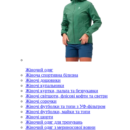
Жіночий одяг
Жіноча спортивна білизна
Жіночі дощовики
Жіночі купальники
Жіночі куртки, пальта та безрукавки
Жіночі світшоти, флісові кофти та светри
Жіночі сорочки
Жіночі футболки та топи з УФ-фільтром
Жіночі футболки, майки та топи
Жіночі шорти
Жіночий одяг для тренувань
Жіночий одяг з мериносової вовни