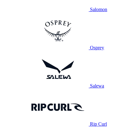
Salomon
Osprey
Salewa
Rip Curl