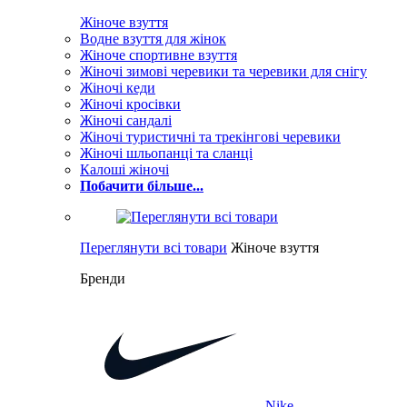
Жіноче взуття
Водне взуття для жінок
Жіноче спортивне взуття
Жіночі зимові черевики та черевики для снігу
Жіночі кеди
Жіночі кросівки
Жіночі сандалі
Жіночі туристичні та трекінгові черевики
Жіночі шльопанці та сланці
Калоші жіночі
Побачити більше...
Переглянути всі товари
Жіноче взуття
Бренди
Nike