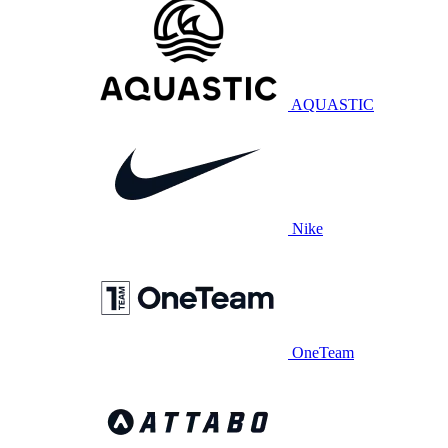
AQUASTIC
Nike
OneTeam