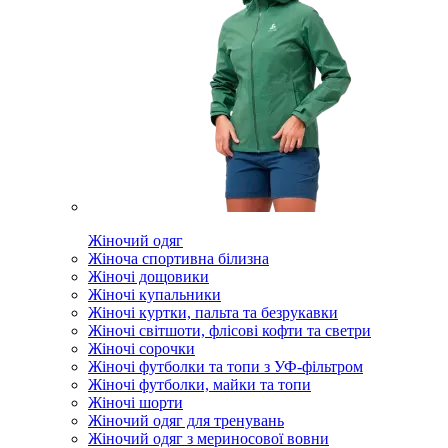
Жіночий одяг
Жіноча спортивна білизна
Жіночі дощовики
Жіночі купальники
Жіночі куртки, пальта та безрукавки
Жіночі світшоти, флісові кофти та светри
Жіночі сорочки
Жіночі футболки та топи з УФ-фільтром
Жіночі футболки, майки та топи
Жіночі шорти
Жіночий одяг для тренувань
Жіночий одяг з мериносової вовни