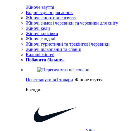
Жіноче взуття
Водне взуття для жінок
Жіноче спортивне взуття
Жіночі зимові черевики та черевики для снігу
Жіночі кеди
Жіночі кросівки
Жіночі сандалі
Жіночі туристичні та трекінгові черевики
Жіночі шльопанці та сланці
Калоші жіночі
Побачити більше...
Переглянути всі товари
Жіноче взуття
Бренди
Nike