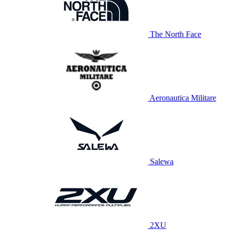
The North Face
Aeronautica Militare
Salewa
2XU