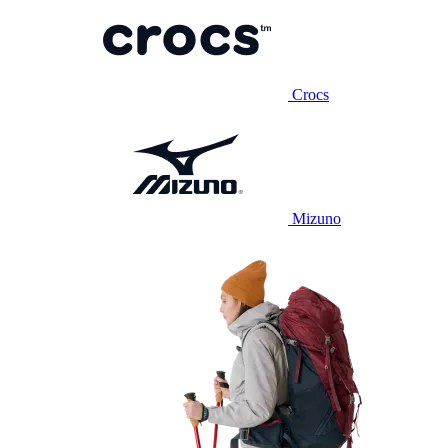
Crocs
Mizuno