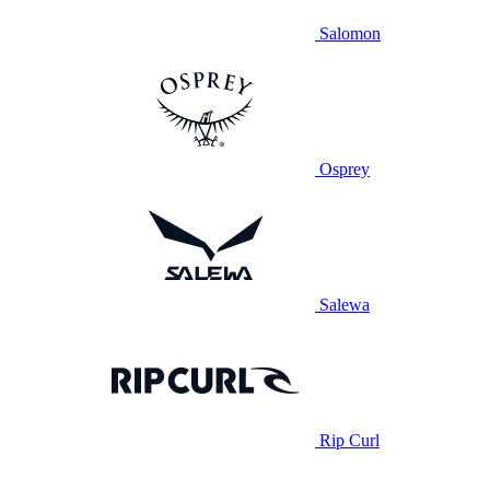
Salomon
Osprey
Salewa
Rip Curl