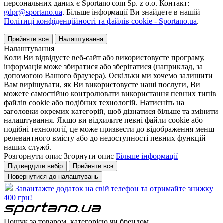
персональних даних є Sportano.com Sp. z o.o. Контакт:
gdpr@sportano.ua
. Більше інформації Ви знайдете в нашій
Політиці конфіденційності та файлів cookie - Sportano.ua
.
Прийняти все
Налаштування
Налаштування
Коли Ви відвідуєте веб-сайт або використовуєте програму,
інформація може збиратися або зберігатися (наприклад, за
допомогою Вашого браузера). Оскільки ми хочемо залишити
Вам вирішувати, як Ви використовуєте наші послуги, Ви
можете самостійно контролювати використання певних типів
файлів cookie або подібних технологій. Натисніть на
заголовки окремих категорій, щоб дізнатися більше та змінити
налаштування. Якщо ви відхилите певні файли cookie або
подібні технології, це може призвести до відображення менш
релевантного вмісту або до недоступності певних функцій
наших служб.
Розгорнути опис
Згорнути опис
Більше інформації
Підтвердити вибір
Прийняти все
Повернутися до налаштувань
Завантажте додаток на свій телефон та отримайте знижку
400 грн!
Пошук за товаром, категорією чи брендом