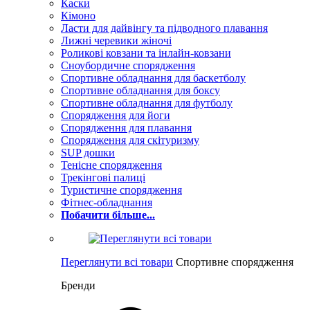
Каски
Кімоно
Ласти для дайвінгу та підводного плавання
Лижні черевики жіночі
Роликові ковзани та інлайн-ковзани
Сноубордичне спорядження
Спортивне обладнання для баскетболу
Спортивне обладнання для боксу
Спортивне обладнання для футболу
Спорядження для йоги
Спорядження для плавання
Спорядження для скітуризму
SUP дошки
Тенісне спорядження
Трекінгові палиці
Туристичне спорядження
Фітнес-обладнання
Побачити більше...
Переглянути всі товари
Спортивне спорядження
Бренди