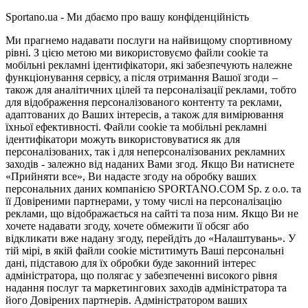
Sportano.ua - Ми дбаємо про вашу конфіденційність
Ми прагнемо надавати послуги на найвищому спортивному
рівні. З цією метою ми використовуємо файли cookie та
мобільні рекламні ідентифікатори, які забезпечують належне
функціонування сервісу, а після отримання Вашої згоди –
також для аналітичних цілей та персоналізації реклами, тобто
для відображення персоналізованого контенту та реклами,
адаптованих до Ваших інтересів, а також для вимірювання
їхньої ефективності. Файли cookie та мобільні рекламні
ідентифікатори можуть використовуватися як для
персоналізованих, так і для неперсоналізованих рекламних
заходів - залежно від наданих Вами згод. Якщо Ви натиснете
«Прийняти все», Ви надасте згоду на обробку ваших
персональних даних компанією SPORTANO.COM Sp. z o.o. та
її Довіреними партнерами, у тому числі на персоналізацію
реклами, що відображається на сайті та поза ним. Якщо Ви не
хочете надавати згоду, хочете обмежити її обсяг або
відкликати вже надану згоду, перейдіть до «Налаштувань». У
тій мірі, в якій файли cookie міститимуть Ваші персональні
дані, підставою для їх обробки буде законний інтерес
адміністратора, що полягає у забезпеченні високого рівня
надання послуг та маркетингових заходів адміністратора та
його Довірених партнерів. Адміністратором ваших