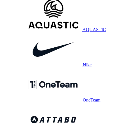
AQUASTIC
Nike
OneTeam